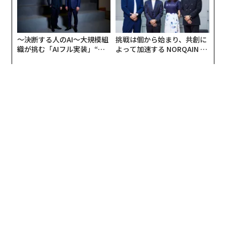
〜決断する人のAI〜大規模組
挑戦は個から始まり、共創に
織が挑む「AIフル実装」“使
よって加速する NORQAIN JA
う”企業から“動く”企業へ【N
PAN 特別座談会
TTドコモビジネス×PwC】