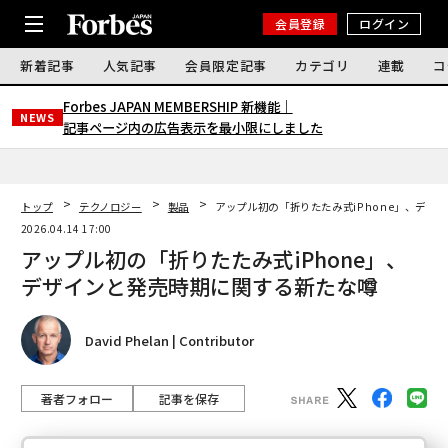
会員登録
ログイン
新着記事
人気記事
会員限定記事
カテゴリ
連載
コ
Forbes JAPAN MEMBERSHIP 新機能｜
NEWS
記事ページ内の広告表示を最小限にしました
トップ
テクノロジー
製品
アップル初の「折りたたみ式iPhone」、デザ
2026.04.14 17:00
アップル初の「折りたたみ式iPhone」、
デザインと発売時期に関する新たな噂
David Phelan | Contributor
著者フォロー
記事を保存