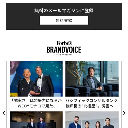
無料のメールマガジンに登録
無料登録
ナ併
“
k」
オ
ック
ジ
革
由
ク
た「
「誠実さ」は競争力になるか
パシフィックコンサルタンツ
──WEOYモナコで見た、く
技師長の"北極星"。災害への
ら寿司の経営哲学
無力感を乗り越え見つけた、
防災一筋20年の答え