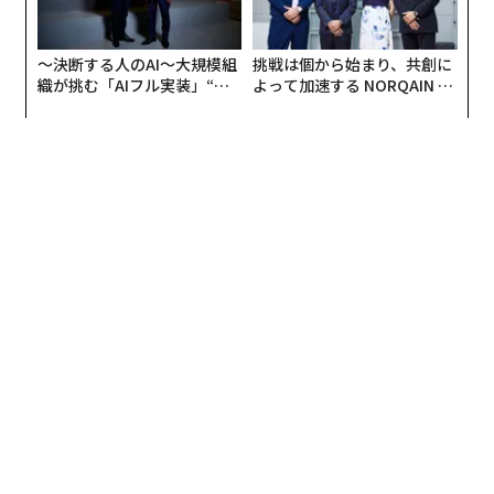
〜決断する人のAI〜大規模組
挑戦は個から始まり、共創に
織が挑む「AIフル実装」“使
よって加速する NORQAIN JA
う”企業から“動く”企業へ【N
PAN 特別座談会
TTドコモビジネス×PwC】
翻訳＝酒匂寛
2026年9月号発売中
最新号の購入はこちらから
メンバーシップに登録する