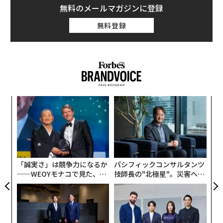
無料のメールマガジンに登録
にとってかなりの快挙と言える。
無料登録
ナ併
“
k」
オ
ック
ジ
革
由
ク
た「
「誠実さ」は競争力になるか
パシフィックコンサルタンツ
──WEOYモナコで見た、く
技師長の"北極星"。災害への
ら寿司の経営哲学
無力感を乗り越え見つけた、
防災一筋20年の答え