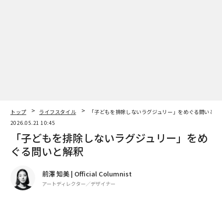
身体、精神、社会などさまざまな面でギャップを負って
いる人たちが中心となり、音楽を通じて生きることに確
トップ
ライフスタイル
「子どもを排除しないラグジュリー」をめぐる問いと解
信をもとうとしている団体、アレグロモデラートの15周
2026.05.21 10:45
年記念が演奏会の前半です。
「子どもを排除しないラグジュリー」をめ
ぐる問いと解釈
そして、後半はSlow Labelという横浜にあるNPO法人が
主宰している「Earth ∞ Pieces（アース・ピースィー
前澤 知美 | Official Columnist
ズ）」というプロジェクトの演奏です。ベートーヴェン
アートディレクター／デザイナー
《喜びの歌》を題材に、合奏練習わずか1日で共演する
のです。
著者フォロー
記事を保存