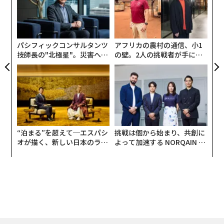
【N
ン
「
C】
─
導入に字数をやや費やしましたが、ここで言いたいの
ら
は、往々にしてぼく自身も遭遇する自身の内にある「き
パシフィックコンサルタンツ
アフリカの農村の通信、小1
ちっと」への拘りの超克です。
技師長の"北極星"。災害への
の壁。2人の挑戦者が手にし
無力感を乗り越え見つけた、
た「次なる武器」
先日、「きちっと」を適宜選択するステップにいけない
防災一筋20年の答え
と、新しいラグジュリーとして求めるべきハーモニアス
な状態に到達できないと強く思うに至りました。イタリ
アに長く生活してきて、そのあたりの緩め方を心得てい
ると思うことも常々ありますが、そうではなかったと3
月15日、ミラノ市内のダル・ヴェルメ劇場の演奏会で痛
“泊まる”を超えて─エスパシ
挑戦は個から始まり、共創に
オが描く、新しい日本のラグ
よって加速する NORQAIN JA
感したのでした。
ジュアリー（中編）
PAN 特別座談会