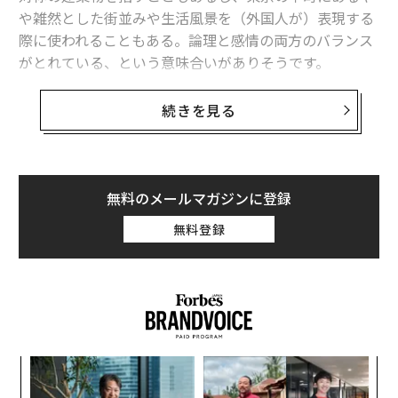
や雑然とした街並みや生活風景を（外国人が）表現する
際に使われることもある。論理と感情の両方のバランス
がとれている、という意味合いがありそうです。
ただ、どちらかといえば、多用されるのは前者のケース
続きを見る
でしょう。即ち、数値的な釣り合いがとれている。さら
に日本の文化では、この調和の前提に「きちっと」とい
う言葉があります。
無料のメールマガジンに登録
「きちっと」というのは、日本の文化や行動規範を表す
無料登録
鍵となっています。これが伝統技術の職人の仕事から東
海道新幹線の緻密運行ダイヤに至るまで、あらゆるとこ
ろに埋め込まれています。
ですが、不必要なところまで地雷のようにあるので要注
意です。時には除去した方が世界はよく見えます。例え
模組
目
ば、素人の合唱団やオーケストラの演奏を聴いて楽しむ
“使
の
のに「きちっと」への過大な要求は余計なことです。