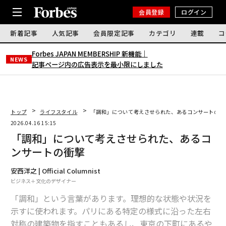
会員登録
ログイン
新着記事
人気記事
会員限定記事
カテゴリ
連載
コ
Forbes JAPAN MEMBERSHIP 新機能｜
NEWS
記事ページ内の広告表示を最小限にしました
トップ
ライフスタイル
「調和」について考えさせられた、あるコンサートの衝
2026.04.16 15:15
「調和」について考えさせられた、あるコ
ンサートの衝撃
安西洋之 | Official Columnist
ビジネス＋文化のデザイナー
「調和」という言葉があります。理想的な状態や状況を
示すに使われます。パリにある特定の様式に沿った左右
対称の建築物を指すこともあるし、東京の下町にあるや