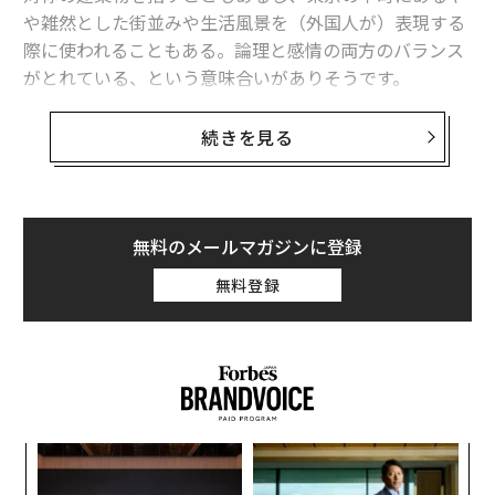
や雑然とした街並みや生活風景を（外国人が）表現する
際に使われることもある。論理と感情の両方のバランス
がとれている、という意味合いがありそうです。
ただ、どちらかといえば、多用されるのは前者のケース
続きを見る
でしょう。即ち、数値的な釣り合いがとれている。さら
に日本の文化では、この調和の前提に「きちっと」とい
う言葉があります。
無料のメールマガジンに登録
「きちっと」というのは、日本の文化や行動規範を表す
無料登録
鍵となっています。これが伝統技術の職人の仕事から東
海道新幹線の緻密運行ダイヤに至るまで、あらゆるとこ
ろに埋め込まれています。
ですが、不必要なところまで地雷のようにあるので要注
意です。時には除去した方が世界はよく見えます。例え
な
ば、素人の合唱団やオーケストラの演奏を聴いて楽しむ
術
のに「きちっと」への過大な要求は余計なことです。