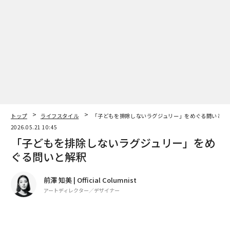
トップ
ライフスタイル
「子どもを排除しないラグジュリー」をめぐる問いと解
2026.05.21 10:45
「子どもを排除しないラグジュリー」をめ
ぐる問いと解釈
前澤 知美 | Official Columnist
身体、精神、社会などさまざまな面でギャップを負って
アートディレクター／デザイナー
いる人たちが中心となり、音楽を通じて生きることに確
信をもとうとしている団体、アレグロモデラートの15周
著者フォロー
記事を保存
年記念が演奏会の前半です。
stock.adobe.com
そして、後半はSlow Labelという横浜にあるNPO法人が
数カ月前、あるインスタグラムの投稿が目に留まりまし
主宰している「Earth ∞ Pieces（アース・ピースィー
た。壁一面にピンクの花で大きくかたどられた「Dior」
ズ）」というプロジェクトの演奏です。ベートーヴェン
の文字の前を2人の子ども達がかけていく写真です。キ
《喜びの歌》を題材に、合奏練習わずか1日で共演する
ャプション文には「私の夢は、ディオール・オートクチ
のです。
ュールを単なるファッションショーにとどまらず、皆と
分かち合えるものにしたいという想いでした」とありま