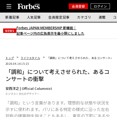
会員登録
ログイン
新着記事
人気記事
会員限定記事
カテゴリ
連載
コ
Forbes JAPAN MEMBERSHIP 新機能｜
NEWS
記事ページ内の広告表示を最小限にしました
トップ
ライフスタイル
「調和」について考えさせられた、あるコンサートの衝
2026.04.16 15:15
「調和」について考えさせられた、あるコ
ンサートの衝撃
安西洋之 | Official Columnist
ビジネス＋文化のデザイナー
「調和」という言葉があります。理想的な状態や状況を
示すに使われます。パリにある特定の様式に沿った左右
対称の建築物を指すこともあるし、東京の下町にあるや