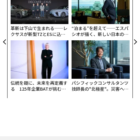
た
「
ア
3
導入に字数をやや費やしましたが、ここで言いたいの
C
は、往々にしてぼく自身も遭遇する自身の内にある「き
る
革新は下山で生まれる──レ
“泊まる”を超えて──エスパ
ちっと」への拘りの超克です。
クサスが新型TZとESに込め
シオが描く、新しい日本のラ
た「DISCOVER」の哲学
グジュアリー（前編）
先日、「きちっと」を適宜選択するステップにいけない
と、新しいラグジュリーとして求めるべきハーモニアス
な状態に到達できないと強く思うに至りました。イタリ
アに長く生活してきて、そのあたりの緩め方を心得てい
ると思うことも常々ありますが、そうではなかったと3
月15日、ミラノ市内のダル・ヴェルメ劇場の演奏会で痛
伝統を礎に、未来を再定義す
パシフィックコンサルタンツ
る 125年企業BATが挑むス
技師長の"北極星"。災害への
感したのでした。
モークレスな未来
無力感を乗り越え見つけた、
防災一筋20年の答え