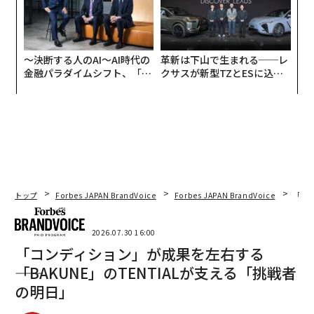
〜決断する人のAI〜AI時代の
革新は下山で生まれる──レ
金融パラダイムシフト、「超
クサスが新型TZとESに込め
個別化」の核心 【MUFG×ウ
た「DISCOVER」の哲学
ェルスナビ×PwC】
トップ
Forbes JAPAN BrandVoice
Forbes JAPAN BrandVoice
「コン
2026.07.30 16:00
「コンディション」が成果を左右する
――「BAKUNE」のTENTIALが支える「挑戦者
の明日」