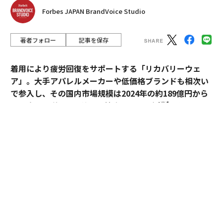
Forbes JAPAN BrandVoice Studio
著者フォロー
記事を保存
着用により疲労回復をサポートする「リカバリーウェ
ア」。大手アパレルメーカーや低価格ブランドも相次い
で参入し、その国内市場規模は2024年の約189億円から
※1
2030年には約1,700億円へ拡大すると予測
されてい
る。
過熱するマーケットにおいて、価格競争とは一線を画す
ブランドとして独自のポジションを築いているのが、TE
NTIALの「BAKUNE」だ。「挑戦する人のコンディショ
ンに向き合い、ポテンシャルを引き出す」——。この一
貫した思想はどこから生まれ、いかにして製品に落とし
込まれているのか。同社の哲学と、それを支える研究開
発の最前線を追った。