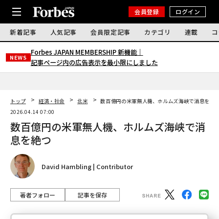
会員登録
ログイン
新着記事
人気記事
会員限定記事
カテゴリ
連載
コ
Forbes JAPAN MEMBERSHIP 新機能｜
NEWS
記事ページ内の広告表示を最小限にしました
トップ
経済・社会
北米
数百億円の米軍無人機、ホルムズ海峡で消息を絶
2026.04.14 07:00
数百億円の米軍無人機、ホルムズ海峡で消
息を絶つ
David Hambling | Contributor
著者フォロー
記事を保存