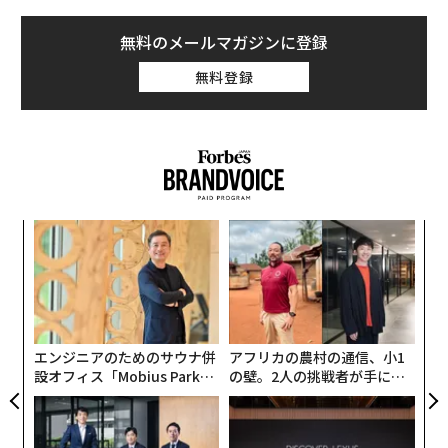
無料のメールマガジンに登録
無料登録
キ
「
か。
─
キャ
ら
“
R S
シ
グ
エンジニアのためのサウナ併
アフリカの農村の通信、小1
設オフィス「Mobius Park」
の壁。2人の挑戦者が手にし
がオープン──タマディック
た「次なる武器」
が健康経営を徹底する理由