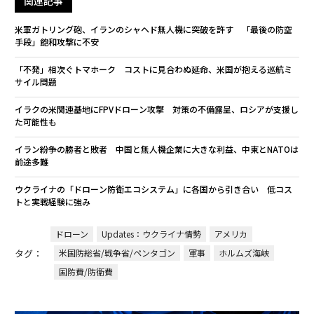
関連記事
米軍ガトリング砲、イランのシャヘド無人機に突破を許す 「最後の防空
手段」飽和攻撃に不安
「不発」相次ぐトマホーク コストに見合わぬ延命、米国が抱える巡航ミ
サイル問題
イラクの米関連基地にFPVドローン攻撃 対策の不備露呈、ロシアが支援し
た可能性も
イラン紛争の勝者と敗者 中国と無人機企業に大きな利益、中東とNATOは
前途多難
ウクライナの「ドローン防衛エコシステム」に各国から引き合い 低コス
トと実戦経験に強み
ドローン
Updates：ウクライナ情勢
アメリカ
タグ：
米国防総省/戦争省/ペンタゴン
軍事
ホルムズ海峡
国防費/防衛費