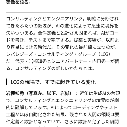
実像を語る。
コンサルティングとエンジニアリング。明確に分断され
てきたふたつの領域が、AIの進化によって急速に境界を
失いつつある。要件定義と設計さえ固まれば、AIがコー
ドを書き、テストまで完了する。提案と実装が、以前よ
り容易にできる時代だ。その変化の最前線に立つのが、
レバレジーズ・コンサルティング・グループ（LCG）
だ。代表・岩槻知秀とシニアパートナー・内田秀一が語
る、コンサルティングの新しいかたちとは。
LCGの現場で、すでに起きている変化
岩槻知秀（写真左。以下、岩槻）
： 近年は生成AIの台頭
で、コンサルティングとエンジニアリングの境界線が劇
的に融解しています。AIによってコーディングやテスト
工程がほぼ自動化された結果、残された人間の領域は要
件定義と設計となっていて、さらに設計が完了した瞬間