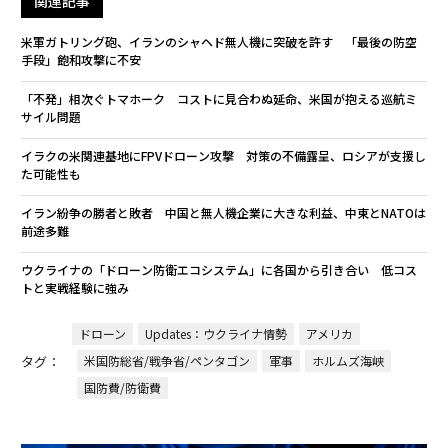
関連記事
米軍ガトリング砲、イランのシャヘド無人機に突破を許す 「最後の防空
手段」飽和攻撃に不安
「不発」相次ぐトマホーク コストに見合わぬ延命、米国が抱える巡航ミ
サイル問題
イラクの米関連基地にFPVドローン攻撃 対策の不備露呈、ロシアが支援し
た可能性も
イラン紛争の勝者と敗者 中国と無人機企業に大きな利益、中東とNATOは
前途多難
ウクライナの「ドローン防衛エコシステム」に各国から引き合い 低コス
トと実戦経験に強み
ドローン
Updates：ウクライナ情勢
アメリカ
タグ：
米国防総省/戦争省/ペンタゴン
軍事
ホルムズ海峡
国防費/防衛費