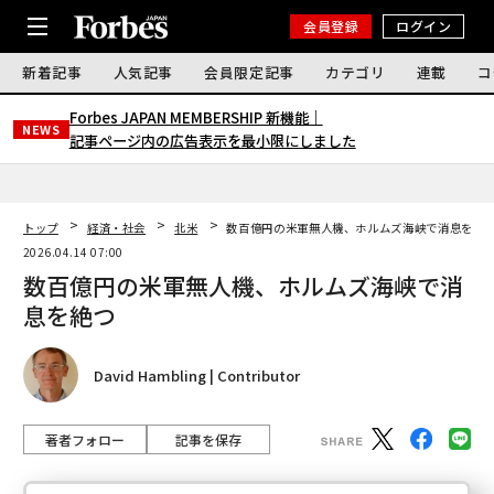
会員登録
ログイン
新着記事
人気記事
会員限定記事
カテゴリ
連載
コ
Forbes JAPAN MEMBERSHIP 新機能｜
NEWS
記事ページ内の広告表示を最小限にしました
トップ
経済・社会
北米
数百億円の米軍無人機、ホルムズ海峡で消息を絶
2026.04.14 07:00
数百億円の米軍無人機、ホルムズ海峡で消
息を絶つ
David Hambling | Contributor
著者フォロー
記事を保存