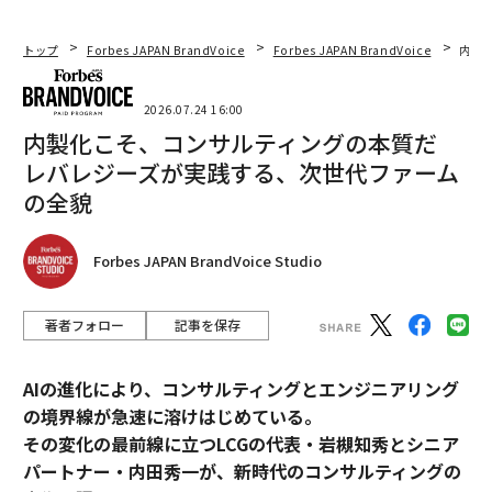
トップ
Forbes JAPAN BrandVoice
Forbes JAPAN BrandVoice
内製
2026.07.24 16:00
内製化こそ、コンサルティングの本質だ
レバレジーズが実践する、次世代ファーム
の全貌
Forbes JAPAN BrandVoice Studio
著者フォロー
記事を保存
AIの進化により、コンサルティングとエンジニアリング
の境界線が急速に溶けはじめている。
その変化の最前線に立つLCGの代表・岩槻知秀とシニア
パートナー・内田秀一が、新時代のコンサルティングの