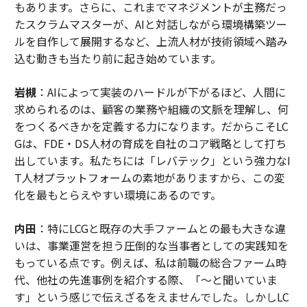
もあります。さらに、これまでマネジメントが主務だっ
たスクラムマスターが、AIと対話しながら環境構築ツー
ルを自作して展開するなど、上流人材が技術領域へ踏み
込む動きも当たり前に起き始めています。
岩槻
：AIによって実装のハードルが下がるほど、人間に
求められるのは、顧客の業務や組織の文脈を理解し、何
をつくるべきかを定義する力になります。だからこそLC
Gは、FDE・DS人材の育成を自社のコア戦略として打ち
出しています。私たちには「レバテック」という強力なI
T人材プラットフォームの素地がありますから、この変
化を最もとらえやすい環境にあるのです。
内田
：特にLCGと既存の大手ファームとの最も大きな違
いは、事業運営を担う圧倒的な当事者としての実践知を
もっている点です。例えば、私は前職の総合ファーム時
代、他社の先進事例を紹介する際、「〜と聞いていま
す」という感じで伝えざるをえませんでした。しかしLC