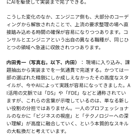
にAIを駆使して実装まで完了できる。
こうした変化のなか、エンジニア側も、大部分のコーデ
ィングから解放されたことで、上流の要求整理の場へ直
接踏み込める時間の確保が容易になりつつあります。コ
ンサルとエンジニアという出自の異なる職種が、同じひ
とつの領域へ急速に収斂されつつあります。
内田秀一（写真右。以下、内田）
： 現場に入り込み、課
題抽出から実装までを一気通貫で完遂する。かつては一
部の選ばれた精鋭にしか成しえなかったその高度なスタ
イルが、今やAIによって実践が容易になってきました。A
I活用の文脈では「DS」や「FDE」などと通称されてい
ますが、これらの言葉が示唆しているのは、単なる新し
い役割の分担ではありません。一人のプロフェッショナ
ルのなかに「ビジネスの視座」と「テクノロジーへの深
い理解」が高度に融合していく、という本質的なスキル
の大転換だと考えています。