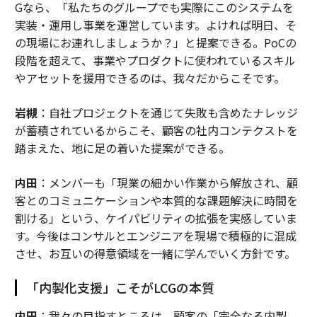
Gなら、「私たちのグループでも実際にこのシステムを
実装・運用し事業を運営しています。よければ明日、そ
の現場にお連れしましょうか？」と提案できる。PoCの
段階を超えて、事業やプロダクトに使われているスキル
やアセットを援用できるのは、我々だからこそです。
岩槻
：自社プロジェクトを通じて失敗も含めたナレッジ
が蓄積されているからこそ、顧客の社内コンテクストを
踏まえた、地に足の着いた提案ができる。
内田
：メンバーも「現業の細かい作業から解放され、顧
客とのコミュニケーションや本質的な課題解決に時間を
割ける」という、ケイパビリティの拡張を実感していま
す。今後はコンサルとエンジニアを現場で積極的に混成
させ、お互いの得意領域を一緒に学んでいく方針です。
「内製化支援」こそがLCGの本質
内田
：我々の目指すところは、顧客の「完全なる内製