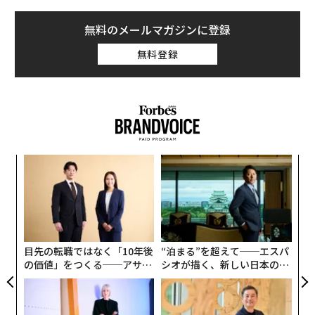
無料のメールマガジンに登録
無料登録
ィン
〈7
ズが
ャ
ムの
ト
ンツ
「
リア
への
─
UM
た、
ら
目先の転職ではなく「10年後
“泊まる”を超えて──エスパ
の価値」をつくる──アサイ
シオが描く、新しい日本のラ
ンの長期伴走型支援とは
グジュアリー（前編）