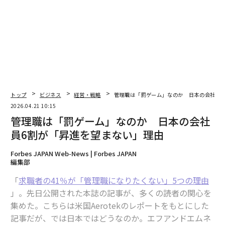
次ページ ＞
管理職になりたくない理由とは
1
2
文＝福島はるみ
トップ
ビジネス
経営・戦略
管理職は「罰ゲーム」なのか 日本の会社員6
2026.04.21 10:15
2026年9月号発売中
管理職は「罰ゲーム」なのか 日本の会社
員6割が「昇進を望まない」理由
最新号の購入はこちらから
Forbes JAPAN Web-News | Forbes JAPAN
編集部
メンバーシップに登録する
「
求職者の41％が「管理職になりたくない」5つの理由
」。先日公開された本誌の記事が、多くの読者の関心を
集めた。こちらは米国Aerotekのレポートをもとにした
記事だが、では日本ではどうなのか。エフアンドエムネ