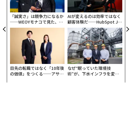
への
ク
た、
た「
advertisement
「誠実さ」は競争力になるか
AIが変えるのは効率ではなく
──WEOYモナコで見た、く
顧客体験だ──HubSpot Ja
ら寿司の経営哲学
panが語る「Grow Better」
な組織のつくり方
目先の転職ではなく「10年後
なぜ“眠っていた環境技
の価値」をつくる──アサイ
術”が、下水インフラを変え
ンの長期伴走型支援とは
たのか──産総研×月島JFE
アクアソリューションの10年