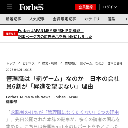
会員登録
ログイン
新着記事
人気記事
会員限定記事
カテゴリ
連載
コ
Forbes JAPAN MEMBERSHIP 新機能｜
NEWS
記事ページ内の広告表示を最小限にしました
トップ
ビジネス
経営・戦略
管理職は「罰ゲーム」なのか 日本の会社員6
2026.04.21 10:15
管理職は「罰ゲーム」なのか 日本の会社
員6割が「昇進を望まない」理由
Forbes JAPAN Web-News | Forbes JAPAN
編集部
「
求職者の41％が「管理職になりたくない」5つの理由
」。先日公開された本誌の記事が、多くの読者の関心を
集めた。こちらは米国Aerotekのレポートをもとにした