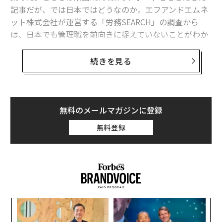
記事だが、では日本ではどうなのか。エフアンドエムネ
ット株式会社が運営する「労務SEARCH」の調査から
は、日本でも管理職を前向きに捉えていないことがわか
った。
続きを見る
【調査の実施概要】
調査対象：企業で働く男女300名
調査方法：インターネット調査
調査日：2025年2月17日～2025年3月3日
無料のメールマガジンに登録
掲載記事：「管理職＝罰ゲーム」と感じる層が56.7%
無料登録
に！300名調査から見る昇進忌避と「静かなる退職」の
連鎖
今回の調査の内訳は、現在管理職であると回答した人は
39.7%、一般職・非管理職は48.0%だった。一方で「役
職はないが実質的にマネジメント業務を行っている」と
スパ
な
する回答が12.3%あり、これらを合わせると約半数が何
のラ
術
らかの管理・調整業務に関わっていた。