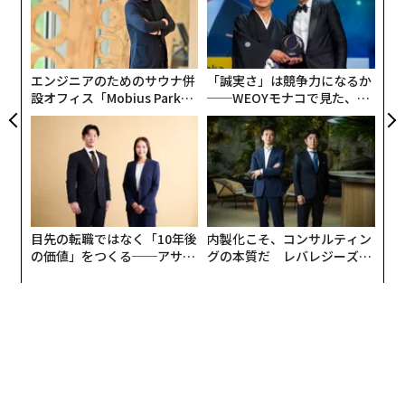
た
義す
「
ア
むス
左右
T
日
エンジニアのためのサウナ併
「誠実さ」は競争力になるか
設オフィス「Mobius Park」
──WEOYモナコで見た、く
がオープン──タマディック
ら寿司の経営哲学
が健康経営を徹底する理由
目先の転職ではなく「10年後
内製化こそ、コンサルティン
の価値」をつくる──アサイ
グの本質だ レバレジーズが
ンの長期伴走型支援とは
実践する、次世代ファームの
全貌