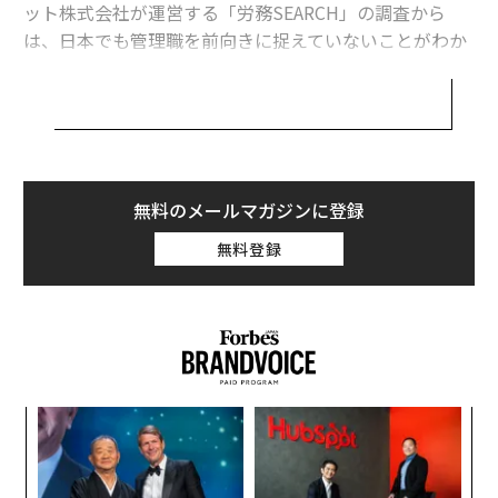
ット株式会社が運営する「労務SEARCH」の調査から
関連記事
は、日本でも管理職を前向きに捉えていないことがわか
大卒の42%が「学位不要の仕事」に就く時代 AIが変える人材育成の常識
った。
データ信頼の危機──低品質データがROI、AI、顧客体験を蝕む
【調査の実施概要】
調査対象：企業で働く男女300名
デジタル金融時代における銀行の存在意義
調査方法：インターネット調査
調査日：2025年2月17日～2025年3月3日
無料のメールマガジンに登録
高品質な成果を生む習慣：トップエージェンシーが守る社内ルールとは
掲載記事：「管理職＝罰ゲーム」と感じる層が56.7%
無料登録
に！300名調査から見る昇進忌避と「静かなる退職」の
人事戦略で収益を加速させる──3段階の実践的アプローチ
連鎖
採用
早期退職
ストレス
教育
退職/辞職
今回の調査の内訳は、現在管理職であると回答した人は
ワークライフバランス
人事
人材/人材育成
39.7%、一般職・非管理職は48.0%だった。一方で「役
タグ：
マネジメント/マネージャー/管理職
報酬/給料
昇進/出世
職はないが実質的にマネジメント業務を行っている」と
リベンジ退職
労働環境
労働時間
プレッシャー
果を
伝
する回答が12.3%あり、これらを合わせると約半数が何
仕事術/ビジネススキル
EN
る
らかの管理・調整業務に関わっていた。
明
モ
ンツ
革