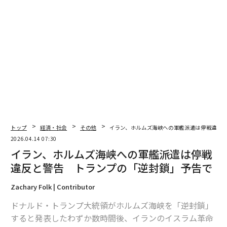
翻訳・編集＝安藤清香
2026年9月号発売中
トップ
経済・社会
その他
イラン、ホルムズ海峡への軍艦派遣は停戦違反
2026.04.14 07:30
イラン、ホルムズ海峡への軍艦派遣は停戦
最新号の購入はこちらから
違反と警告 トランプの「逆封鎖」予告で
Zachary Folk | Contributor
メンバーシップに登録する
ドナルド・トランプ大統領がホルムズ海峡を「逆封鎖」
すると発表したわずか数時間後、イランのイスラム革命