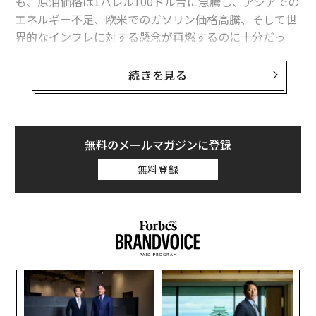
も、原油価格は1バレル100ドル台に急騰し、アジアでの
エネルギー不足、欧米でのガソリン価格高騰、そして世
界的なインフレに対する懸念が再燃するのに十分だっ
た。英金融大手バークレイズは、ホルムズ海峡の封鎖が
長引けば、市場から日量1300万～1400万バレルの石油
続きを見る
供給が失われる可能性があると警告した。
だが、石油とガスはあくまで序章に過ぎない。ペルシャ
湾岸のアラブ諸国は、現代社会の基盤を支える産業用原
無料のメールマガジンに登録
材料の供給源でもある。具体的には、肥料やその主な原
無料登録
料である硫黄のほか、アルミニウム、石油化学製品、ヘ
リウムなどが挙げられる。
湾岸諸国は過去20年間にわたり、石油輸出から得た富を
活用して下流産業への進出を図り、肥料工場や金属製錬
所、石油化学工場、産業用ガスの生産施設を構築してき
「
た。こうした多角化により、湾岸諸国の経済は強固にな
─
った。同時に、世界は湾岸地域への依存度を高めること
ら
〈7