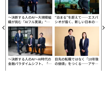
になった。
ャ
ト
リア
〜決断する人のAI〜大規模組
“泊まる”を超えて──エスパ
UM
織が挑む「AIフル実装」“使
シオが描く、新しい日本のラ
う”企業から“動く”企業へ【N
グジュアリー（前編）
TTドコモビジネス×PwC】
〜決断する人のAI〜AI時代の
目先の転職ではなく「10年後
金融パラダイムシフト、「超
の価値」をつくる──アサイ
個別化」の核心 【MUFG×ウ
ンの長期伴走型支援とは
ェルスナビ×PwC】