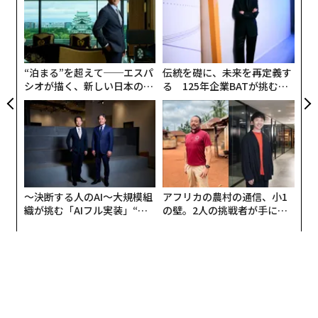
pa
な
な
術
た
advertisement
ア
“泊まる”を超えて──エスパ
伝統を礎に、未来を再定義す
シオが描く、新しい日本のラ
る 125年企業BATが挑むス
グジュアリー（前編）
モークレスな未来
〜決断する人のAI〜大規模組
アフリカの農村の通信、小1
織が挑む「AIフル実装」“使
の壁。2人の挑戦者が手にし
う”企業から“動く”企業へ【N
た「次なる武器」
TTドコモビジネス×PwC】