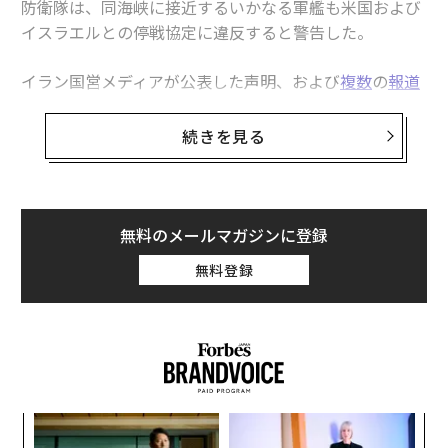
防衛隊は、同海峡に接近するいかなる軍艦も米国および
イスラエルとの停戦協定に違反すると警告した。
関連記事
イラン国営メディアが公表した声明、および
複数
の
報道
世界食料価格が再び上昇、紛争による肥料と燃料価格上昇で
によると、革命防衛隊は、ホルムズ海峡への軍艦派遣は
停戦違反であり、「強力かつ強硬な対応」に直面するこ
続きを見る
イランと米国の対立の行方 地域の安全保障を超え、世界経済の問題に発
とになると述べた。
展
ホルムズ海峡封鎖への対処法は「時間稼ぎ」のみか 代替案も穴埋めには
トランプはトゥルース・ソーシャルへの2件の
投稿
で、
不十分
封鎖の責任はイラン側にあると非難した。イランは開戦
無料のメールマガジンに登録
カタール攻撃で天然ガス市場が前代未聞の危機に 石油市場より問題は深
後、ドローンやミサイル、機雷によってホルムズ海峡を
無料登録
刻
封鎖していた。トランプは、ホルムズ海峡に機雷が敷設
されている可能性があるとするイランの主張を「世界へ
イランと米国の戦闘を終結させる3つのシナリオ
の恐喝」と呼んでいる。
農業
インド
サウジアラビア
アラブ首長国連邦/UAE
プラスチック
アルミニウム
金属
ホルムズ海峡
タグ：
アンモニア
カタール
ペルシャ湾
A
Saudi Aramco/サウジアラムコ
ヘリウム
顧客