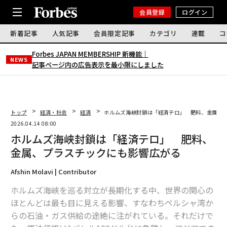
会員登録
ログイン
新着記事
人気記事
会員限定記事
カテゴリ
連載
コ
Forbes JAPAN MEMBERSHIP 新機能｜
NEWS
記事ページ内の広告表示を最小限にしました
トップ
経済・社会
経済
ホルムズ海峡封鎖は「経済テロ」 肥料、金属、
2026.04.14 08:00
ホルムズ海峡封鎖は「経済テロ」 肥料、
金属、プラスチックにも影響広がる
Afshin Molavi | Contributor
ホルムズ海峡を巡る対立が長期化する中、世界の関心の
ほとんどは最も目に見える影響、すなわちペルシャ湾か
らの石油・ガス供給の途絶に注がれている。それだけで