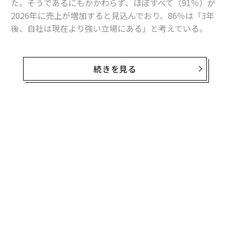
た。そうであるにもかかわらず、ほぼすべて（91％）が
2026年に売上が増加すると見込んでおり、86％は「3年
advertisement
後、自社は現在より強い立場にある」と考えている。
そこには、並外れた戦略的明晰さがあるのだろうか、そ
れとも世界のビジネスに共通する盲点があるのだろう
続きを見る
か。
その楽観と不安の双方の中心にあるのがテクノロジー
だ。Forbes Researchが調査した経営幹部（C-suite）11
50人は、テクノロジーを成長機会の第1位（41％）に挙
げる一方で、成長課題の第1位（33％）にも同時に位置
づけた。
Forbes Researchの「2026年 CxO成長調査」（方法論は
後述）は、世界の経営層がこうした矛盾をどのように乗
り越えようとしているのかを捉えている。以下のデータ
から主要な調査結果を確認してほしい。