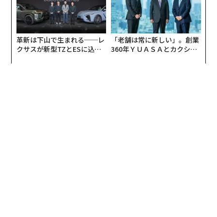
争点は「投資するかどうか」ではなく、「どう投資する
か」だ。サイバーセキュリティ上の脅威は、事業成長を
阻む最大の障壁（58％）として挙げられており、AIはそ
の攻撃対象領域を拡大する。機会を生むツールが、同時
革新は下山で生まれる──レ
「老舗は常に新しい」。創業
にリスクも生んでいるのである。
クサスが新型TZとESに込め
360年ＹＵＡＳＡとカクシン
た「DISCOVER」の哲学
CEO田尻望が語る、AIを超え
る人の価値
今後2年のマーケティングにおけ
次ページ ＞
る最重要テーマは、顧客データの
プライバシーと保護の強化
1
2
3
2026年9月号発売中
最新号の購入はこちらから