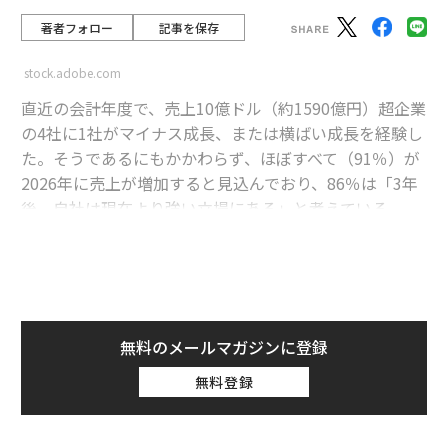
著者フォロー
記事を保存
stock.adobe.com
直近の会計年度で、売上10億ドル（約1590億円）超企業
の4社に1社がマイナス成長、または横ばい成長を経験し
た。そうであるにもかかわらず、ほぼすべて（91％）が
2026年に売上が増加すると見込んでおり、86％は「3年
後、自社は現在より強い立場にある」と考えている。
advertisement
そこには、並外れた戦略的明晰さがあるのだろうか、そ
れとも世界のビジネスに共通する盲点があるのだろう
か。
無料のメールマガジンに登録
無料登録
その楽観と不安の双方の中心にあるのがテクノロジー
だ。Forbes Researchが調査した経営幹部（C-suite）11
50人は、テクノロジーを成長機会の第1位（41％）に挙