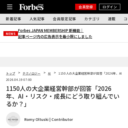
会員登録
ログイン
新着記事
人気記事
会員限定記事
カテゴリ
連載
コ
Forbes JAPAN MEMBERSHIP 新機能｜
NEWS
記事ページ内の広告表示を最小限にしました
トップ
テクノロジー
AI
1150人の大企業経営幹部が回答「2026年、AI
2026.04.19 07:00
1150人の大企業経営幹部が回答「2026
年、AI・リスク・成長にどう取り組んでい
るか？」
Romy Oltuski | Contributor