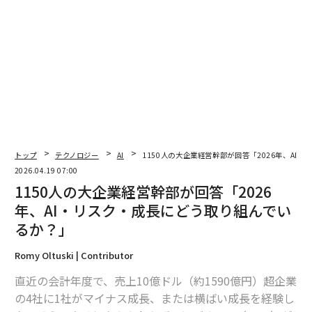
関連記事
不確実性を読み解くリーダーだけが競争優位を手にする
専門知識×AIツールがもたらす「インテリジェンス・ギャップ」の時代
イノベーションの本質──テクノロジーを超えて
トップ
テクノロジー
AI
1150人の大企業経営幹部が回答「2026年、AI
2026.04.19 07:00
なぜAIはあなたではなく競合を推奨するのか──GEOギャップの正体
1150人の大企業経営幹部が回答「2026
年、AI・リスク・成長にどう取り組んでい
女性リーダーシップがAI導入の成否を分ける理由
るか？」
AI / 人工知能
マーケティング
イノベーション
Romy Oltuski | Contributor
タグ：
サイバーセキュリティ
テクノロジー
組織/組織文化
直近の会計年度で、売上10億ドル（約1590億円）超企業
調査/調査結果
の4社に1社がマイナス成長、または横ばい成長を経験し