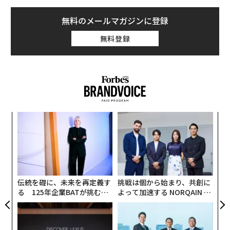
主要な調査結果1「進歩が生む摩擦」
無料のメールマガジンに登録
機会であると同時に脅威でもあるという、テクノロジー
無料登録
の二面性が、取締役会で最も激しい議論を生んでいる。
いま経営幹部の間で対立が目立つ論点
・テクノロジー投資（CxOの61％が言及）
・AI戦略（46％）
・イノベーションのスピード（45％）
内
グ
・リスク許容度（44％）
実
〜
全
ただし、支出の判断はすでに下されている。95％の組織
織
う
が、今後1年でAIとサイバーセキュリティの両方への投資
T
を増やす計画だ。しかも増加幅は大きいと見込まれ、AI
伝統を礎に、未来を再定義す
挑戦は個から始まり、共創に
る 125年企業BATが挑むス
よって加速する NORQAIN JA
投資を31％以上増やす予定が16％、サイバーセキュリテ
モークレスな未来
PAN 特別座談会
ィでも同様に31％以上増やすという回答が17％に上る。