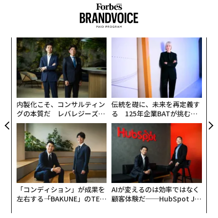
げる一方で、成長課題の第1位（33％）にも同時に位置
づけた。
“
シ
グ
〜
織
う
T
内製化こそ、コンサルティン
伝統を礎に、未来を再定義す
グの本質だ レバレジーズが
る 125年企業BATが挑むス
実践する、次世代ファームの
モークレスな未来
全貌
「コンディション」が成果を
AIが変えるのは効率ではなく
左右する――「BAKUNE」のTEN
顧客体験だ──HubSpot Ja
TIALが支える「挑戦者の明
panが語る「Grow Better」
日」
な組織のつくり方