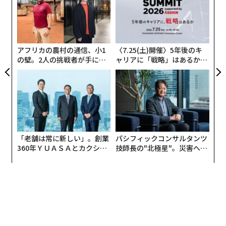
pa
“
な
シ
グ
アフリカの農村の通信、小1
〈7.25(土)開催〉5年後のキ
の壁。2人の挑戦者が手にし
ャリアに「戦略」はあるか。
た「次なる武器」
トップエグゼクティブのキャ
リアに触れる1日│CAREER S
UMMIT 2026
「老舗は常に新しい」。創業
パシフィックコンサルタンツ
360年ＹＵＡＳＡとカクシン
技師長の"北極星"。災害への
CEO田尻望が語る、AIを超え
無力感を乗り越え見つけた、
る人の価値
防災一筋20年の答え