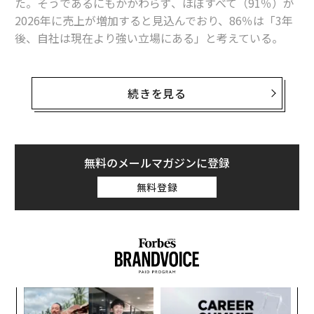
た。そうであるにもかかわらず、ほぼすべて（91％）が
2026年に売上が増加すると見込んでおり、86％は「3年
後、自社は現在より強い立場にある」と考えている。
そこには、並外れた戦略的明晰さがあるのだろうか、そ
れとも世界のビジネスに共通する盲点があるのだろう
続きを見る
か。
その楽観と不安の双方の中心にあるのがテクノロジー
だ。Forbes Researchが調査した経営幹部（C-suite）11
無料のメールマガジンに登録
50人は、テクノロジーを成長機会の第1位（41％）に挙
無料登録
げる一方で、成長課題の第1位（33％）にも同時に位置
づけた。
A
顧客