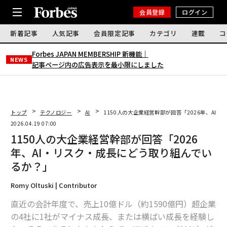
会員登録
ログイン
新着記事
人気記事
会員限定記事
カテゴリ
連載
コ
Forbes JAPAN MEMBERSHIP 新機能｜
NEWS
記事ページ内の広告表示を最小限にしました
トップ
テクノロジー
AI
1150人の大企業経営幹部が回答「2026年、AI
2026.04.19 07:00
1150人の大企業経営幹部が回答「2026
年、AI・リスク・成長にどう取り組んでい
るか？」
Romy Oltuski | Contributor
直近の会計年度で、売上10億ドル（約1590億円）超企業
の4社に1社がマイナス成長、または横ばい成長を経験し