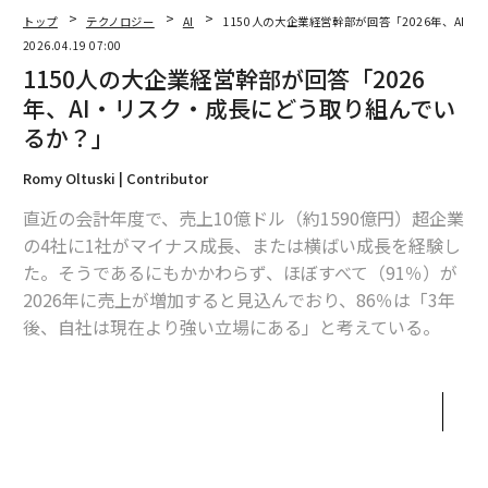
トップ
テクノロジー
AI
1150人の大企業経営幹部が回答「2026年、AI
2026.04.19 07:00
1150人の大企業経営幹部が回答「2026
2026年9月号発売中
年、AI・リスク・成長にどう取り組んでい
るか？」
最新号の購入はこちらから
Romy Oltuski | Contributor
直近の会計年度で、売上10億ドル（約1590億円）超企業
メンバーシップに登録する
の4社に1社がマイナス成長、または横ばい成長を経験し
た。そうであるにもかかわらず、ほぼすべて（91％）が
2026年に売上が増加すると見込んでおり、86％は「3年
後、自社は現在より強い立場にある」と考えている。
関連記事
そこには、並外れた戦略的明晰さがあるのだろうか、そ
れとも世界のビジネスに共通する盲点があるのだろう
不確実性を読み解くリーダーだけが競争優位を手にする
か。
専門知識×AIツールがもたらす「インテリジェンス・ギャップ」の時代