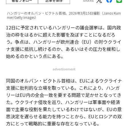
著者フォロー
記事を保存
ハンガリーのオルバン・ビクトル首相。2026年3月15日撮影（Janos Kum
mer/Getty Images）
12日に予定されているハンガリーの議会選挙は、国内政
治の枠をはるかに超えた影響を及ぼすことになるだろ
う。争点は、ハンガリーが欧州連合（EU）の対ウクライ
ナ支援に抵抗し続けるのか、あるいはその圧力を緩和し
始めるのかという点にある。
advertisement
同国のオルバン・ビクトル首相は、EUによるウクライナ
支援に批判的な立場を取っている。これにより、ハンガ
リーはEU内の全会一致を要する問題で足かせとなってき
た。ウクライナ侵攻を巡り、ハンガリーは軍事面や経済
面で主要な役割を果たしているわけではないが、EUの意
思決定を遅らせる能力を持つことから、EUとロシアの双
方にとって戦略的に重要な存在となっている。