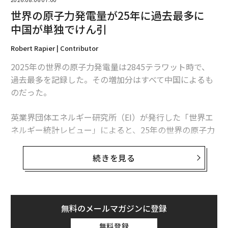
世界の原子力発電量が25年に過去最多に
中国が単独でけん引
Robert Rapier | Contributor
2025年の世界の原子力発電量は2845テラワット時で、
過去最多を記録した。その増加分はすべて中国によるも
のだった。
英業界団体エネルギー研究所（EI）が発行した「世界エ
ネルギー統計レビュー」によると、25年の世界の原子力
発電量は前年比1.3％、30テラワット時増加した。中国
の増加分は34テラワット時を超えたため、同国を除け
続きを見る
ば、世界の原子力発電量は減少したことになる。
この数字は「世界的な原子力ルネッサンス」という大ま
かな主張より、業界の実情をより的確に捉えている。原
無料のメールマガジンに登録
子力発電量は増加しているものの、拡大は特定の国に集
無料登録