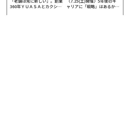
「老舗は常に新しい」。創業
〈7.25(土)開催〉5年後のキ
の171テラワット時から25年には485テラワット時へと
360年ＹＵＡＳＡとカクシン
ャリアに「戦略」はあるか。
CEO田尻望が語る、AIを超え
トップエグゼクティブのキャ
増加した。
る人の価値
リアに触れる1日│CAREER S
UMMIT 2026
中国を除くと、25年の世界の原子力発電量は10年前と比
べて約44テラワット時減少した。これは世界記録を否定
するものではないが、世界の原子力発電量がいかに一国
の成長に左右されるようになったかを示している。
首位の米国に急速に迫る中国
25年の米国の原子力発電量は826テラワット時で、世界
全体の29％を占めた。これは世界最大で、中国の原子力
発電量を70％近く上回った。中国は485テラワット時で2
位となり、世界全体の17.1％を占めた。これに続き、フ
ランスは390テラワット時で世界全体の13.7％を占め
た。
ロシアは219テラワット時、韓国は185テラワット時、日