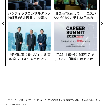
よっ
PA
パシフィックコンサルタンツ
“泊まる”を超えて──エスパ
技師長の"北極星"。災害への
シオが描く、新しい日本のラ
無力感を乗り越え見つけた、
グジュアリー（前編）
防災一筋20年の答え
「老舗は常に新しい」。創業
〈7.25(土)開催〉5年後のキ
360年ＹＵＡＳＡとカクシン
ャリアに「戦略」はあるか。
CEO田尻望が語る、AIを超え
トップエグゼクティブのキャ
る人の価値
リアに触れる1日│CAREER S
UMMIT 2026
トップ
経済・社会
経済
世界の原子力発電量が25年に過去最多に 中国が
2026.08.06 07:00