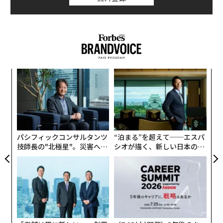
中している。米国は引き続き世界最多の原子力発電所を
稼働させているが、中国は急速にその差を縮めている。
日本は徐々に回復しているが、欧州諸国の多くは10年前
の水準を下回っている。
中国が単独でけん引
義す
内
この新たな記録を正しく理解するには、背景を把握して
むス
グ
実
おく必要がある。世界の原子力発電量は06年に2803テラ
挑
全
ワット時に達したが、それから19年が経過したにもかか
よっ
PA
わらず、25年の原子力発電量はわずか1.5％程度増加し
たに過ぎない。原子力発電はようやく過去の最高記録を
パシフィックコンサルタンツ
“泊まる”を超えて──エスパ
上回ったが、この期間は世界にとって急速な拡大期では
技師長の"北極星"。災害への
シオが描く、新しい日本のラ
無力感を乗り越え見つけた、
グジュアリー（前編）
なかった。
防災一筋20年の答え
原子力発電量は15年の2576テラワット時から、10年後
の25年には10.5％増加して2845テラワット時となった。
つまり年率では約1％の増加に相当する。この増加分の
すべてを中国が占めており、同国の原子力発電量は15年