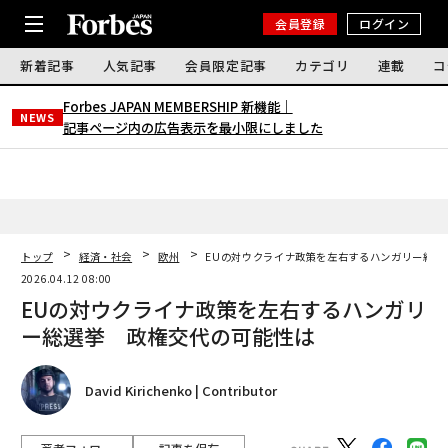
会員登録
ログイン
新着記事
人気記事
会員限定記事
カテゴリ
連載
コ
Forbes JAPAN MEMBERSHIP 新機能｜
NEWS
記事ページ内の広告表示を最小限にしました
トップ
経済・社会
欧州
EUの対ウクライナ政策を左右するハンガリー総選
2026.04.12 08:00
EUの対ウクライナ政策を左右するハンガリ
ー総選挙 政権交代の可能性は
David Kirichenko | Contributor