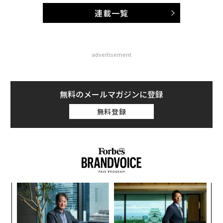
連載一覧
advertisement
無料のメールマガジンに登録
無料登録
義す
内
むス
グ
実
挑
全