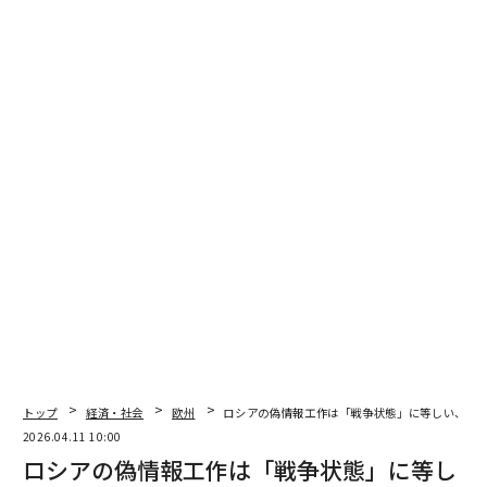
翻訳・編集＝安藤清香
2026年9月号発売中
最新号の購入はこちらから
メンバーシップに登録する
トップ
経済・社会
欧州
ロシアの偽情報工作は「戦争状態」に等しい、英
2026.04.11 10:00
ロシアの偽情報工作は「戦争状態」に等し