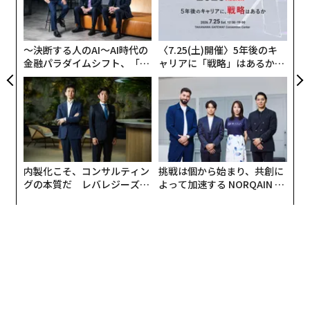
る
の
た
〜決断する人のAI〜AI時代の
〈7.25(土)開催〉5年後のキ
金融パラダイムシフト、「超
ャリアに「戦略」はあるか。
個別化」の核心 【MUFG×ウ
トップエグゼクティブのキャ
ェルスナビ×PwC】
リアに触れる1日│CAREER S
UMMIT 2026
内製化こそ、コンサルティン
挑戦は個から始まり、共創に
グの本質だ レバレジーズが
よって加速する NORQAIN JA
実践する、次世代ファームの
PAN 特別座談会
全貌