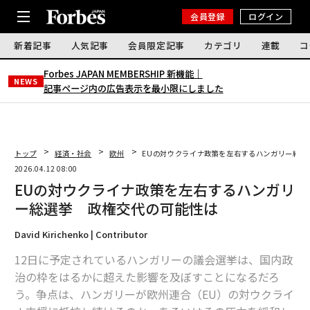
会員登録
ログイン
新着記事
人気記事
会員限定記事
カテゴリ
連載
コ
Forbes JAPAN MEMBERSHIP 新機能｜
NEWS
記事ページ内の広告表示を最小限にしました
トップ
経済・社会
欧州
EUの対ウクライナ政策を左右するハンガリー総選
2026.04.12 08:00
EUの対ウクライナ政策を左右するハンガリ
ー総選挙 政権交代の可能性は
David Kirichenko | Contributor
12日に予定されているハンガリーの議会選挙は、国内政
治の枠をはるかに超えた影響を及ぼすことになるだろ
う。争点は、ハンガリーが欧州連合（EU）の対ウクライ