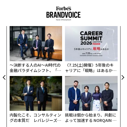
いが、同省には他の地域で増え続ける要求に応えるため
の資源が不足していることは極めて遺憾だ。われわれの
報告書は、計画されている国防予算の5％増額分から、
資金を増額するよう要請している。ロシアが既に西側諸
ンツ
「
国に対して情報戦を仕掛けているのなら、英国も自衛の
への
3
準備を整えておかなければならない」
た、
C
ア
る
連載
の
Updates：ウクライナ情勢
た
〜決断する人のAI〜AI時代の
〈7.25(土)開催〉5年後のキ
金融パラダイムシフト、「超
ャリアに「戦略」はあるか。
連載一覧
個別化」の核心 【MUFG×ウ
トップエグゼクティブのキャ
ェルスナビ×PwC】
リアに触れる1日│CAREER S
UMMIT 2026
advertisement
内製化こそ、コンサルティン
挑戦は個から始まり、共創に
グの本質だ レバレジーズが
よって加速する NORQAIN JA
実践する、次世代ファームの
PAN 特別座談会