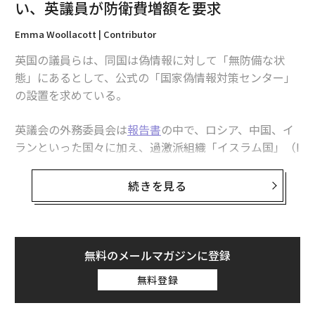
関連記事
い、英議員が防衛費増額を要求
ハンガリー議会選挙を見守るEU、ウクライナ、米国 それぞれの思惑
Emma Woollacott | Contributor
英国の議員らは、同国は偽情報に対して「無防備な状
EUとの対立深めるハンガリー、難民受け入れ巡り
態」にあるとして、公式の「国家偽情報対策センター」
の設置を求めている。
NATOやEUから距離を置くジョージア与党 民主主義は後退するのか？
ロシアの妨害工作の「実験場」にされるポーランド、防衛費が過去最大に
英議会の外務委員会は
報告書
の中で、ロシア、中国、イ
ランといった国々に加え、過激派組織「イスラム国」（I
NATOとEUに求められる戦略転換 米国が欧州防衛から手を引く中
S）やロシアの民間軍事会社ワグネル・グループといっ
た非国家主体による危険性を指摘している。特にロシア
続きを見る
Updates：ウクライナ情勢
ロシア
EU/欧州連合
は、英国を含む西側諸国の安全保障に対して「明白かつ
タグ：
ウラジーミル・プーチン
北大西洋条約機構/NATO
選挙
差し迫った」脅威をもたらす存在と見なされている。
ハンガリー
オルバーン・ヴィクトル
マジャル・ペーテル
外務委員会のエミリー・ソーンベリー委員長は、「とり
無料のメールマガジンに登録
わけロシアによるハイブリッド攻撃は、西側諸国に対す
無料登録
る事実上の戦争状態に等しい」と指摘した上で、次のよ
うに述べた。「東欧諸国での英外務省の活動は目覚まし