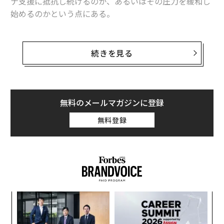
ナ支援に抵抗し続けるのか、あるいはその圧力を緩和し
始めるのかという点にある。
同国のオルバン・ビクトル首相は、EUによるウクライナ
支援に批判的な立場を取っている。これにより、ハンガ
続きを見る
リーはEU内の全会一致を要する問題で足かせとなってき
た。ウクライナ侵攻を巡り、ハンガリーは軍事面や経済
面で主要な役割を果たしているわけではないが、EUの意
思決定を遅らせる能力を持つことから、EUとロシアの双
無料のメールマガジンに登録
方にとって戦略的に重要な存在となっている。
無料登録
オルバン首相は今回の選挙を「戦争か平和か」という選
択だと位置付け、ウクライナへの関与は事態の悪化を招
く恐れがあると訴えている。こうしたメッセージは、国
内の有権者に向けられている一方で、ウクライナの紛争
はロシアの侵略ではなく、西側の行き過ぎた介入の結果
ンツ
「
であるとするロシア側の主張とも一致している。
への
3
た、
C
ア