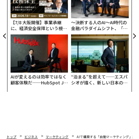
T
客の予算に関しては過敏なほどの配慮が見られることが
技
無
少なくなかった。「大きく売り込むな、顧客に予算がな
防
い」や「素晴らしいアイデアだが、規模を小さくしよ
【7/8 大阪開催】事業承継
〜決断する人のAI〜AI時代の
う」といった言葉を聞いた記憶がある。それを何度も聞
に、経済安全保障という視点
金融パラダイムシフト、「超
が加わるとき──経営者が問
個別化」の核心 【MUFG×ウ
けば、チームの思考が次第に小さくまとまるように訓練
われる新たな判断軸
ェルスナビ×PwC】
されてしまうことがある。私はそれでも、境界を押し広
げようとするチームを率いようとしてきた。
顧客への予算要請が縮小される一方で、出版社自身はプ
ログラムをどう拡大するかをまだ模索していた。当時、
AIが変えるのは効率ではなく
“泊まる”を超えて──エスパ
リード獲得はしばしば、その媒体が実際に到達できるオ
顧客体験だ──HubSpot Ja
シオが描く、新しい日本のラ
panが語る「Grow Better」
グジュアリー（前編）
ーディエンスの規模に制約されていた。オーディエンス
な組織のつくり方
が有限であれば、リードも有限だった。
そのため2026年を迎えるにあたり、AIによる効率化が盛
んに語られるなかで、私は再び予算が引き締まる可能性
があると予想していた。だからこそ、私たちの調査が正
反対の方向性を示したことに驚いた。
トップ
ビジネス
マーケティング
AIで構築する「自動マーケティング」創業