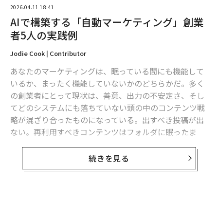
2026.04.11 18:41
意外な変化
AIで構築する「自動マーケティング」創業
者5人の実践例
私の組織がまとめた2026年版「需要創出の現状レポート
（State of Demand Generation Report）」では、北米
Jodie Cook | Contributor
をはじめとする主要地域のB2Bチーム（シニアマネジメ
あなたのマーケティングは、眠っている間にも機能して
ントからCレベルまで）300組を対象に、2025年10月に
いるか、まったく機能していないかのどちらかだ。多く
実施した調査に基づき、予算が増加していることが明ら
の創業者にとって現状は、善意、出力の不安定さ、そし
かになった。その理由は、需要創出チームが単にファネ
てどのシステムにも落ちていない頭の中のコンテンツ戦
ルを満たすだけでは済まされず、はるかに多くの役割を
略が混ざり合ったものになっている。出すべき投稿が出
求められているためである。経営層が、創出パイプライ
ない。再利用すべきコンテンツはフォルダに眠ったま
ンや売上への影響により重きを置くにつれ、需要創出へ
ま。意思決定に生かすべきデータは読まれない。これは
の投資は増える一方で、その見返りとして、より明確な
モチベーションの問題ではない。システムの問題だ。増
続きを見る
事業インパクトが期待されている。
加する創業者たちは、同じ方法でこれを解決している。
すべてをバイブコーディングしたのだ。
この投資は朗報のように聞こえる。しかし、そこに伴う
説明責任がどれほど増えるかを考えると、話は変わる。
バイブコーディング
とは、Claude Coworkに平易な言葉
無料のメールマガジンに登録
掘り下げるべき点は多い。過去1年、私は小規模なイベ
で「欲しいもの」を説明し、ツールやワークフロー、シ