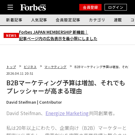
会員登録
ログイン
新着記事
人気記事
会員限定記事
カテゴリ
連載
コ
Forbes JAPAN MEMBERSHIP 新機能｜
NEWS
記事ページ内の広告表示を最小限にしました
トップ
ビジネス
マーケティング
B2Bマーケティング予算は増加、それで
2026.04.11 20:51
B2Bマーケティング予算は増加、それでも
プレッシャーが高まる理由
David Steifman | Contributor
David Steifman、
Energize Marketing
共同創業者。
私は20年以上にわたり、企業向け（B2B）マーケターと