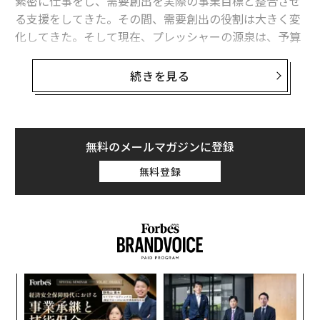
緊密に仕事をし、需要創出を実際の事業目標と整合させ
る支援をしてきた。その間、需要創出の役割は大きく変
化してきた。そして現在、プレッシャーの源泉は、予算
の縮小やツール不足ではなく、パイプラインと売上に対
する期待の高まりにある。
続きを見る
リードが戦略を定義していた頃
キャリアの初期、世界規模のメディアネットワークを通
無料のメールマガジンに登録
じてテクノロジー系出版社を代表していた私は、テクノ
ロジーブランドのホワイトペーパーをシンジケーション
無料登録
（配信）することが、リード単価（CPL）ベースで販売
できるという説明をする場面が多かった。のちに私自身
が出版社側に回ると、読者獲得（サーキュレーション）
チームが需要実行の役割へとシフトし始めたことを受
け、印刷版雑誌のマストヘッドに「需要創出」の肩書き
を載せるよう働きかけた。
〜
織
う
とりわけ営業やマネジメントの出身者に多かったが、顧
パ