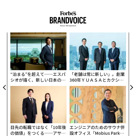
ィン
〜
ズが
織
ムの
う
な
T
術
た
ア
“泊まる”を超えて──エスパ
「老舗は常に新しい」。創業
シオが描く、新しい日本のラ
360年ＹＵＡＳＡとカクシン
グジュアリー（前編）
CEO田尻望が語る、AIを超え
る人の価値
目先の転職ではなく「10年後
エンジニアのためのサウナ併
の価値」をつくる──アサイ
設オフィス「Mobius Park」