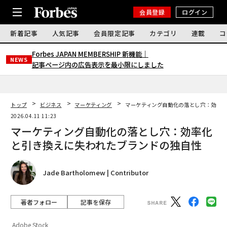
会員登録
ログイン
新着記事
人気記事
会員限定記事
カテゴリ
連載
コ
Forbes JAPAN MEMBERSHIP 新機能｜
NEWS
記事ページ内の広告表示を最小限にしました
トップ
ビジネス
マーケティング
マーケティング自動化の落とし穴：効率
2026.04.11 11:23
マーケティング自動化の落とし穴：効率化
と引き換えに失われたブランドの独自性
Jade Bartholomew | Contributor
著者フォロー
記事を保存
Adobe Stock