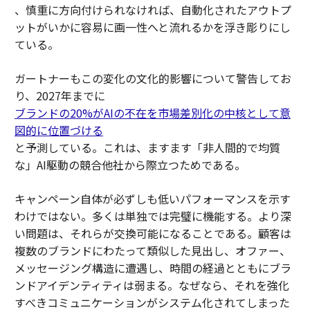
、慎重に方向付けられなければ、自動化されたアウトプ
ットがいかに容易に画一性へと流れるかを浮き彫りにし
ている。
ガートナーもこの変化の文化的影響について警告してお
り、2027年までに
ブランドの20%がAIの不在を市場差別化の中核として意
図的に位置づける
と予測している。これは、ますます「非人間的で均質
な」AI駆動の競合他社から際立つためである。
キャンペーン自体が必ずしも低いパフォーマンスを示す
わけではない。多くは単独では完璧に機能する。より深
い問題は、それらが交換可能になることである。顧客は
複数のブランドにわたって類似した見出し、オファー、
メッセージング構造に遭遇し、時間の経過とともにブラ
ンドアイデンティティは弱まる。なぜなら、それを強化
すべきコミュニケーションがシステム化されてしまった