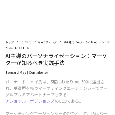
ンの長期伴走型支援とは
がオープン──タマディック
が健康経営を徹底する理由
トップ
ビジネス
マーケティング
AI主導のパーソナライゼーション：マー
2026.04.11 11:16
AI主導のパーソナライゼーション：マーケ
ターが知るべき実践手法
Bernard May | Contributor
バーナード・メイ氏は、5度にわたりInc. 500に選出さ
れ、受賞歴を持つマーケティングエージェンシーでグー
グルプレミアパートナーでもある
ナショナル・ポジションズ
のCEOである。
マーケティングエージェンシーのCEOとして、私はパー