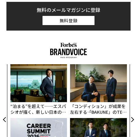
無料のメールマガジンに登録
無料登録
革
ク
た「
目
の
ン
“泊まる”を超えて──エスパ
「コンディション」が成果を
シオが描く、新しい日本のラ
左右する――「BAKUNE」のTEN
グジュアリー（前編）
TIALが支える「挑戦者の明
日」