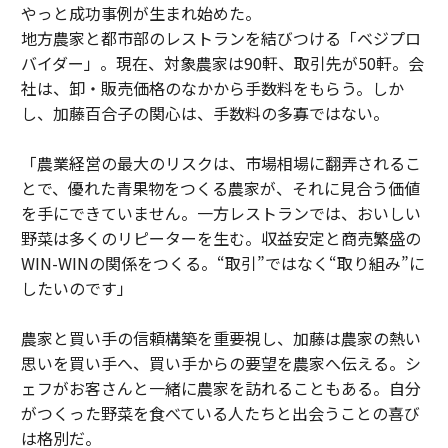
やっと成功事例が生まれ始めた。
地方農家と都市部のレストランを結びつける「ベジプロ
バイダー」。現在、対象農家は90軒、取引先が50軒。会
社は、卸・販売価格のなかから手数料をもらう。しか
し、加藤百合子の関心は、手数料の多寡ではない。
「農業経営の最大のリスクは、市場相場に翻弄されるこ
とで、優れた青果物をつくる農家が、それに見合う価値
を手にできていません。一方レストランでは、おいしい
野菜は多くのリピーターを生む。収益安定と商売繁盛の
WIN-WINの関係をつくる。“取引”ではなく“取り組み”に
したいのです」
農家と買い手の信頼構築を重要視し、加藤は農家の熱い
思いを買い手へ、買い手からの要望を農家へ伝える。シ
ェフがお客さんと一緒に農家を訪れることもある。自分
がつくった野菜を食べている人たちと出会うことの喜び
は格別だ。