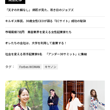
「天才の片鱗なし」 師匠が見た、若き日のジョブズ
キルギス移民、30歳女性CEOが語る「ECサイト」成功の秘訣
市場規模7兆円 美容業界を変える女性起業家たち
オレたちの会社は、大学を利用して創業する！
社会を変える若手起業家6名 「アンダー30サミット」に集結
タグ：
Forbes WOMAN
キヤノン