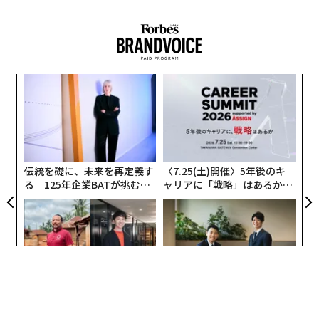
目
の
ン
革
ク
た「
伝統を礎に、未来を再定義す
〈7.25(土)開催〉5年後のキ
る 125年企業BATが挑むス
ャリアに「戦略」はあるか。
モークレスな未来
トップエグゼクティブのキャ
リアに触れる1日│CAREER S
UMMIT 2026
アフリカの農村の通信、小1
「コンディション」が成果を
の壁。2人の挑戦者が手にし
左右する――「BAKUNE」のTEN