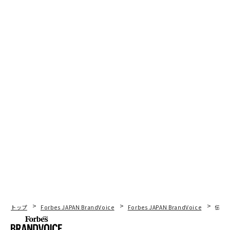
トップ
Forbes JAPAN BrandVoice
Forbes JAPAN BrandVoice
伝統