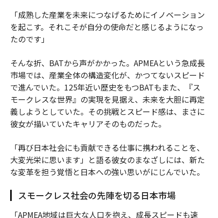
「成熟した産業を未来につなげるためにイノベーション
を起こす。それこそが自分の使命だと感じるようになっ
たのです」
そんな折、BATから声がかかった。APMEAという急成長
市場では、産業全体の構造変化が、かつてないスピード
で進んでいた。125年近い歴史をもつBATもまた、『ス
モークレスな世界』の実現を見据え、未来を大胆に再定
義しようとしていた。その挑戦とスピード感は、まさに
彼女が描いていたキャリアそのものだった。
「再び日本社会にも貢献できる仕事に携われることを、
大変光栄に思います」と語る彼女のまなざしには、新た
な変革を担う覚悟と日本への強い思いがにじんでいた。
スモークレス社会の先陣を切る日本市場
「APMEA地域は巨大な人口を抱え、成長スピードも速