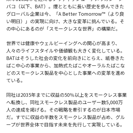
バコ（以下、BAT）。煙とともに長い歴史を歩んできた
グローバル企業は今、「A Better Tomorrow™（より良
い明日）」の実現に向け、大きな変革に挑んでいる。そ
の中心にあるのが「スモークレスな世界」の構築だ。
世界では健康やウェルビーイングへの関心が高まり、
人々のライフスタイルや価値観も大きく変化している。
BATはそうした社会の変化を前向きにとらえ、紙巻きた
ばこ中心の事業から、加熱式たばこやオーラルたばこな
どのスモークレス製品を中心とした事業への変革を進め
ている。
同社は2035年までに収益の50％以上をスモークレス事業
へ転換し、同社スモークレス製品のユーザー数5,000万
人の達成を掲げる。その戦略を牽引するのが日本市場
だ。すでに収益の半数をスモークレス製品が占め、グル
ープが世界全体で目指す未来を先行して実現している。