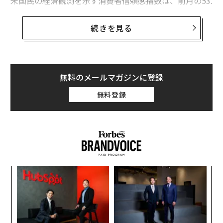
米国民の経済観測を示す消費者信頼感指数は、前月の53.
3から47.6に急落し、市場予想の52を下回った。これは2
022年6月に記録した過去最低値の50や、昨年11月の50.
続きを見る
3をも下回る数値となる。
調査責任者のジョアン・スー准教授によると、回答者へ
のインタビューの約98％は、今週初めに停戦が発表され
無料のメールマガジンに登録
る前に完了していたという。
無料登録
年後
革
サイ
ク
た「
果を
内
EN
グ
明
実