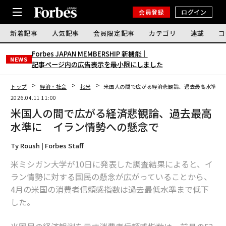
会員登録
ログイン
新着記事
人気記事
会員限定記事
カテゴリ
連載
コ
Forbes JAPAN MEMBERSHIP 新機能｜
NEWS
記事ページ内の広告表示を最小限にしました
トップ
経済・社会
北米
米国人の間で広がる経済悲観論、過去最高水準に
2026.04.11 11:00
米国人の間で広がる経済悲観論、過去最高
水準に イラン情勢への懸念で
Ty Roush | Forbes Staff
米ミシガン大学が10日に発表した調査結果によると、イ
ラン情勢に対する国民の懸念が広がっていることから、
4月の米国の消費者信頼感指数は過去最低水準まで低下
した。