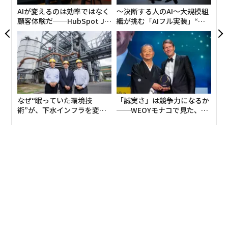
全
AIが変えるのは効率ではなく
〜決断する人のAI〜大規模組
顧客体験だ──HubSpot Ja
織が挑む「AIフル実装」“使
panが語る「Grow Better」
う”企業から“動く”企業へ【N
な組織のつくり方
TTドコモビジネス×PwC】
なぜ“眠っていた環境技
「誠実さ」は競争力になるか
術”が、下水インフラを変え
──WEOYモナコで見た、く
たのか──産総研×月島JFE
ら寿司の経営哲学
アクアソリューションの10年
翻訳・編集＝安藤清香
2026年9月号発売中