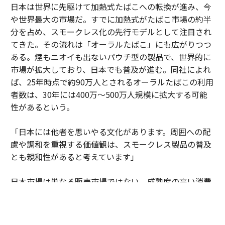
日本は世界に先駆けて加熱式たばこへの転換が進み、今
や世界最大の市場だ。すでに加熱式がたばこ市場の約半
分を占め、スモークレス化の先行モデルとして注目され
てきた。その流れは「オーラルたばこ」にも広がりつつ
ある。煙もニオイも出ないパウチ型の製品で、世界的に
市場が拡大しており、日本でも普及が進む。同社によれ
ば、25年時点で約90万人とされるオーラルたばこの利用
者数は、30年には400万～500万人規模に拡大する可能
性があるという。
「日本には他者を思いやる文化があります。周囲への配
慮や調和を重視する価値観は、スモークレス製品の普及
とも親和性があると考えています」
日本市場は単なる販売市場ではない。成熟度の高い消費
者の期待水準が企業に絶え間ない進化を促している。細
部へのこだわりや品質への妥協のない姿勢が、新しい製
品やサービスを磨き上げる場となっている。そこで培わ