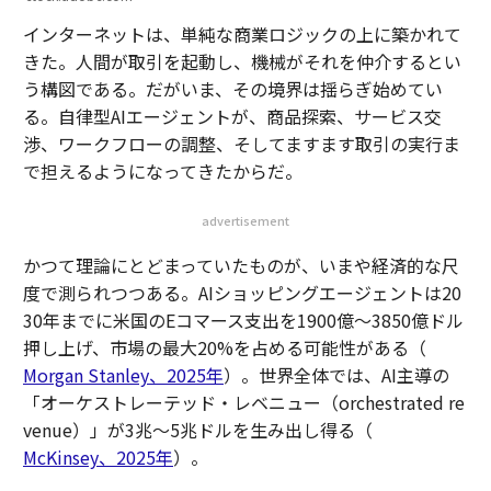
インターネットは、単純な商業ロジックの上に築かれて
きた。人間が取引を起動し、機械がそれを仲介するとい
う構図である。だがいま、その境界は揺らぎ始めてい
る。自律型AIエージェントが、商品探索、サービス交
渉、ワークフローの調整、そしてますます取引の実行ま
で担えるようになってきたからだ。
advertisement
かつて理論にとどまっていたものが、いまや経済的な尺
度で測られつつある。AIショッピングエージェントは20
30年までに米国のEコマース支出を1900億〜3850億ドル
押し上げ、市場の最大20%を占める可能性がある（
Morgan Stanley、2025年
）。世界全体では、AI主導の
「オーケストレーテッド・レベニュー（orchestrated re
venue）」が3兆〜5兆ドルを生み出し得る（
McKinsey、2025年
）。