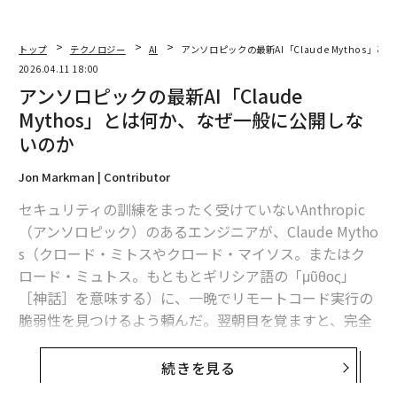
トップ
テクノロジー
AI
アンソロピックの最新AI「Claude Mythos
2026.04.11 18:00
アンソロピックの最新AI「Claude
Mythos」とは何か、なぜ一般に公開しな
いのか
Jon Markman | Contributor
セキュリティの訓練をまったく受けていないAnthropic
（アンソロピック）のあるエンジニアが、Claude Mytho
s（クロード・ミトスやクロード・マイソス。またはク
ロード・ミュトス。もともとギリシア語の「μῦθος」
［神話］を意味する）に、一晩でリモートコード実行の
脆弱性を見つけるよう頼んだ。翌朝目を覚ますと、完全
に動く攻撃手段ができあがっていた。
続きを見る
Anthropicが米国時間4月7日に
発表
したのは、そういう