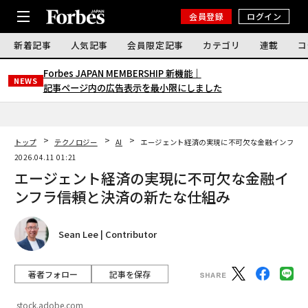
会員登録
ログイン
新着記事
人気記事
会員限定記事
カテゴリ
連載
コ
Forbes JAPAN MEMBERSHIP 新機能｜
NEWS
記事ページ内の広告表示を最小限にしました
トップ
テクノロジー
AI
エージェント経済の実現に不可欠な金融インフラ――
2026.04.11 01:21
エージェント経済の実現に不可欠な金融イ
ンフラ――信頼と決済の新たな仕組み
Sean Lee | Contributor
著者フォロー
記事を保存
stock.adobe.com