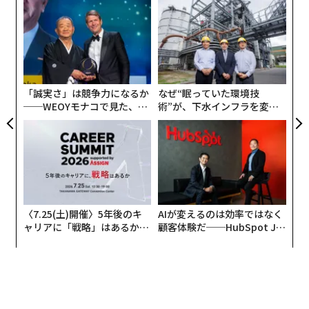
目
の
ン
挑
よっ
PA
「誠実さ」は競争力になるか
なぜ“眠っていた環境技
──WEOYモナコで見た、く
術”が、下水インフラを変え
ら寿司の経営哲学
たのか──産総研×月島JFE
アクアソリューションの10年
〈7.25(土)開催〉5年後のキ
AIが変えるのは効率ではなく
ャリアに「戦略」はあるか。
顧客体験だ──HubSpot Ja
トップエグゼクティブのキャ
panが語る「Grow Better」
リアに触れる1日│CAREER S
な組織のつくり方
UMMIT 2026