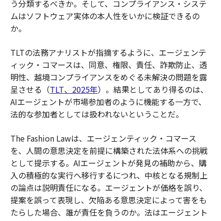
う分類するべきか。そして、コンプライアンス・システ
ムはソフトウェア実体の本人性をいかに検証できるの
か。
TLTの法務アナリストが指摘するように、エージェンテ
ィック・コマースは、同意、権限、責任、詐欺防止、透
明性、越境コンプライアンスをめぐる未解決の問題を露
呈させる（
TLT、2025年
）。結果としてあり得るのは、
AIエージェントが市場参加者のように機能する一方で、
法的な参加者としては扱われないということだ。
The Fashion Law
は、エージェンティック・コマース
を、人間の意思決定を前提に構築された法体系への挑戦
として提示する。AIエージェントが発見の補助から、購
入の積極的な実行へ移行するにつれ、中核となる規制上
の論点は説明責任になる。エージェントが価格を誤り、
提案を誤って表現し、欠陥ある意思決定によって害をも
たらした場合、誰が責任を負うのか。法はエージェント