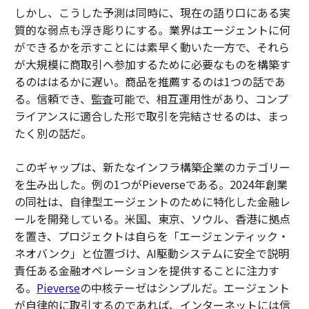
しかし、こうした予測は同時に、現在の語り口にある実
質的な弱点も浮き彫りにする。業界はエージェントに何
ができるかを示すことには素早く動いた一方で、それら
が大規模に商取引へ参加するために必要なものを構築す
るのははるかに遅い。商品を推薦するのは1つの話であ
る。信頼でき、監査可能で、相互運用性があり、コンプ
ライアンスに適合した形で取引を完結させるのは、まっ
たく別の話だ。
このギャップは、新たなインフラ構築企業のカテゴリー
を生み出した。例の1つがPieverseである。2024年創業
の同社は、自律型エージェントのために特化した金融レ
ールを開発している。米国、東京、ソウル、香港に拠点
を置き、プロジェクトは自らを「エージェンティック・
ネオバンク」と位置づけ、AI駆動システムに安全で説明
責任ある金融オペレーションを提供することに注力す
る。
Pieverse
の中核テーゼはシンプルだ。エージェント
が自律的に取引するのであれば、インターネットには信