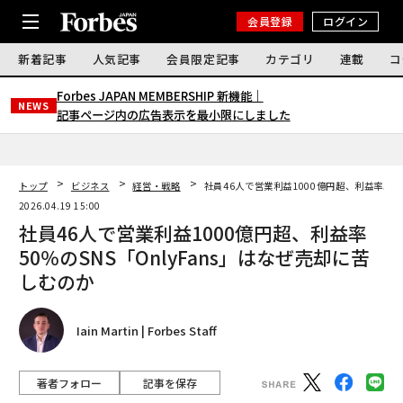
会員登録
ログイン
新着記事
人気記事
会員限定記事
カテゴリ
連載
コ
Forbes JAPAN MEMBERSHIP 新機能｜
NEWS
記事ページ内の広告表示を最小限にしました
トップ
ビジネス
経営・戦略
社員46人で営業利益1000億円超、利益率50％
2026.04.19 15:00
社員46人で営業利益1000億円超、利益率
50％のSNS「OnlyFans」はなぜ売却に苦
しむのか
Iain Martin | Forbes Staff
著者フォロー
記事を保存