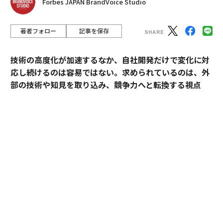
Forbes JAPAN BrandVoice Studio
著者フォロー
記事を保存
技術の高度化が加速するなか、自社開発だけで変化に対
応し続けるのは容易ではない。求められているのは、外
部の技術や知見を取り込み、競争力へと転換する視点
だ。
産業技術総合研究所（以下、産総研）は、先端技術の研
究開発にとどまらず、企業の新規事業創出や価値向上に
貢献してきた実績を有する。本連載では、産総研と企業
の連携によって、新たな市場の創出や既存の市場拡大が
どのように実現され、事業として成果を上げてきたの
か。その共創による「社会実装」の裏側を、全7回にわ
たり紐解く。