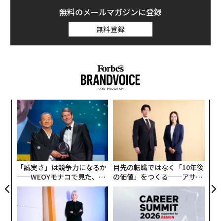
無料のメールマガジンに登録
無料登録
ンツ
ア
への
の
た、
た
〜
金
個
ェ
「誠実さ」は競争力になるか
目先の転職ではなく「10年後
──WEOYモナコで見た、く
の価値」をつくる──アサイ
ら寿司の経営哲学
ンの長期伴走型支援とは