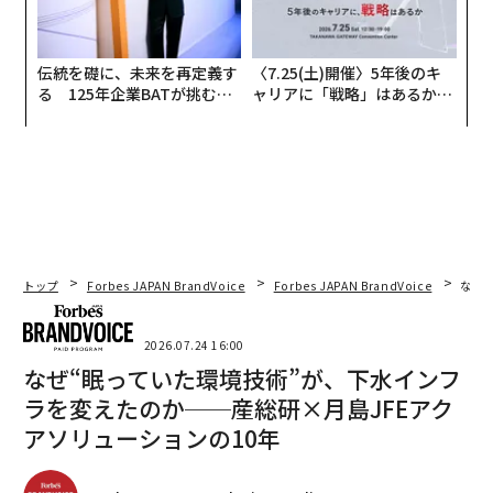
伝統を礎に、未来を再定義す
〈7.25(土)開催〉5年後のキ
る 125年企業BATが挑むス
ャリアに「戦略」はあるか。
モークレスな未来
トップエグゼクティブのキャ
リアに触れる1日│CAREER S
UMMIT 2026
トップ
Forbes JAPAN BrandVoice
Forbes JAPAN BrandVoice
なぜ
2026.07.24 16:00
なぜ“眠っていた環境技術”が、下水インフ
ラを変えたのか──産総研×月島JFEアク
アソリューションの10年