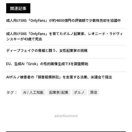
関連記事
成人向けSNS「OnlyFans」が約4800億円の評価額で少数株売却を協議中
成人向けSNS「OnlyFans」を育てたポルノ起業家、レオニード・ラドヴィ
ンスキーが43歳で死去
ディープフェイクの脅威と闘う、女性起業家の挑戦
EU、生成AI「Grok」の性的画像生成でXを調査開始
AIポルノ被害者の「損害賠償訴訟」を支援する法案、米議会で提出
タグ：
AI / 人工知能
起業家/起業
ポルノ
買収
advertisement