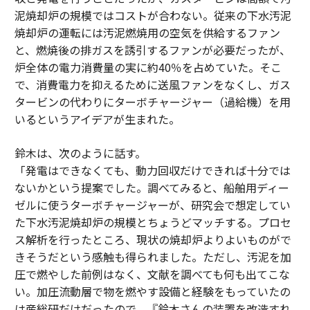
泥焼却炉の規模ではコストが合わない。従来の下水汚泥
焼却炉の運転には汚泥燃焼用の空気を供給するファン
と、燃焼後の排ガスを誘引するファンが必要だったが、
炉全体の電力消費量の実に約40％を占めていた。そこ
で、消費電力を抑えるために送風ファンをなくし、ガス
タービンの代わりにターボチャージャー（過給機）を用
いるというアイデアが生まれた。
鈴木は、次のように話す。
「発電はできなくても、動力回収だけできれば十分では
ないかという提案でした。調べてみると、船舶用ディー
ゼルに使うターボチャージャーが、研究会で想定してい
た下水汚泥焼却炉の規模とちょうどマッチする。プロセ
ス解析を行ったところ、現状の焼却炉よりよいものがで
きそうだという感触も得られました。ただし、汚泥を加
圧で燃やした前例はなく、文献を調べても何も出てこな
い。加圧流動層で物を燃やす設備と経験をもっていたの
は産総研だけだったので、『鈴木さんの装置を改造すれ