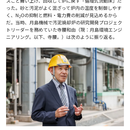
スごと舞い上げ、回収して炉に戻す「循環式流動床」だ
った。砂と汚泥がよく混ざって炉内の温度を制御しやす
く、N
Oの抑制と燃料・電力費の削減が見込めるから
2
だ。当時、月島機械で汚泥焼却炉の研究開発プロジェク
トリーダーを務めていた寺腰和由（現：月島環境エンジ
ニアリング。以下、寺腰。）は次のように振り返る。