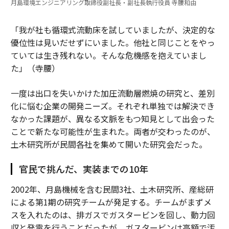
月島環境エンジニアリング取締役副社長・副社長執行役員 寺腰和由
「我が社も循環式流動床を試していましたが、決定的な
優位性は見いだせずにいました。他社と同じことをやっ
ていては生き残れない。そんな危機感を抱えていまし
た」（寺腰）
一度は出口を失いかけた加圧流動層燃焼の研究と、差別
化に悩む企業の開発ニーズ。それぞれ単独では解決でき
なかった課題が、異なる文脈をもつ知見として出会った
ことで新たな可能性が生まれた。両者が交わったのが、
土木研究所が民間各社を集めて開いた研究会だった。
官民で挑んだ、実装までの10年
2002年、月島機械を含む民間3社、土木研究所、産総研
による第1期の研究チームが発足する。チームがまずメ
スを入れたのは、排ガスでガスタービンを回し、動力回
収と発電を行うことだったが、ガスタービンは高額で汚