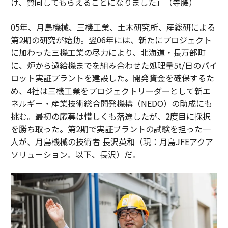
け、賛同してもらえることになりました」（寺腰）
05年、月島機械、三機工業、土木研究所、産総研による
第2期の研究が始動。翌06年には、新たにプロジェクト
に加わった三機工業の尽力により、北海道・長万部町
に、炉から過給機までを組み合わせた処理量5t/日のパイ
ロット実証プラントを建設した。開発資金を確保するた
め、4社は三機工業をプロジェクトリーダーとして新エ
ネルギー・産業技術総合開発機構（NEDO）の助成にも
挑む。最初の応募は惜しくも落選したが、2度目に採択
を勝ち取った。第2期で実証プラントの試験を担った一
人が、月島機械の技術者 長沢英和（現：月島JFEアクア
ソリューション。以下、長沢）だ。