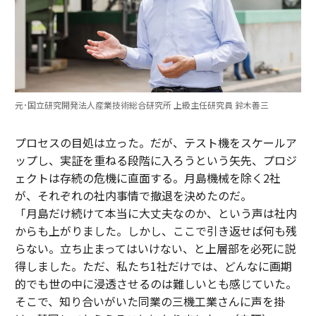
元･国立研究開発法人産業技術総合研究所 上級主任研究員 鈴木善三
プロセスの目処は立った。だが、テスト機をスケールア
ップし、実証を重ねる段階に入ろうという矢先、プロジ
ェクトは存続の危機に直面する。月島機械を除く2社
が、それぞれの社内事情で撤退を決めたのだ。
「月島だけ続けて本当に大丈夫なのか、という声は社内
からも上がりました。しかし、ここで引き返せば何も残
らない。立ち止まってはいけない、と上層部を必死に説
得しました。ただ、私たち1社だけでは、どんなに画期
的でも世の中に浸透させるのは難しいとも感じていた。
そこで、知り合いがいた同業の三機工業さんに声を掛