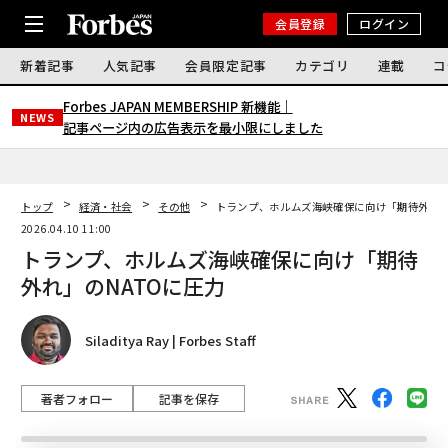
会員登録
ログイン
新着記事
人気記事
会員限定記事
カテゴリ
連載
コ
Forbes JAPAN MEMBERSHIP 新機能｜
NEWS
記事ページ内の広告表示を最小限にしました
トップ
経済・社会
その他
トランプ、ホルムズ海峡確保に向け「期待外れ」
2026.04.10 11:00
トランプ、ホルムズ海峡確保に向け「期待
外れ」のNATOに圧力
Siladitya Ray | Forbes Staff
著者フォロー
記事を保存