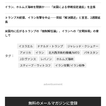
イラン、ホルムズ海峡を閉鎖か──「米国による停戦協定違反」を主張
トランプ大統領、イラン攻撃を中止──突如「解決間近」と宣言、2週間延
長
米国内に広がるトランプの「強制解任論」、イランへの「文明抹殺」の脅
しで
イスラエル
ドナルド・トランプ
ジャレッド・クシュナー
アメリカ
イラン
北大西洋条約機構/NATO
パキスタン
タグ：
J.D.ヴァンス
レバノン
ホルムズ海峡
スティーブ・ウィトコフ
イラン攻撃/イラン紛争
advertisement
無料のメールマガジンに登録