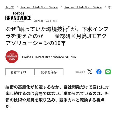
トップ
Forbes JAPAN BrandVoice
Forbes JAPAN BrandVoice
なぜ
2026.07.24 16:00
なぜ“眠っていた環境技術”が、下水インフ
ラを変えたのか──産総研×月島JFEアク
アソリューションの10年
Forbes JAPAN BrandVoice Studio
著者フォロー
記事を保存
技術の高度化が加速するなか、自社開発だけで変化に対
応し続けるのは容易ではない。求められているのは、外
部の技術や知見を取り込み、競争力へと転換する視点
だ。