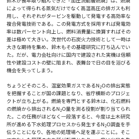
鈴木が長年取り組んできた「加圧流動層燃焼」は、燃焼
によって得られる蒸気だけでなく高温高圧の排ガスも利
用し、それぞれがタービンを駆動して発電する高効率な
複合発電技術である。この発電方式を採用すれば発電効
率は数パーセント向上し、燃料消費量に換算すればその
差は極めて大きい。次世代の石炭火力技術として一時は
大きな期待を集め、鈴木もその基礎研究に打ち込んでい
た。だが、電力会社向けに国内で建設された実機は信頼
性や建設コストの壁に阻まれ、表舞台で日の目を浴びる
機会を失ってしまう。
ちょうどそのころ、温室効果ガスであるN
Oの排出実態
2
を把握することが国の課題となり、省庁横断のプロジェ
クトが立ち上がる。燃焼を専門とする鈴木は、化石燃料
の燃焼から排出されるN
O量を測る役割が割り当てられ
2
た。この任務がほどなく一段落すると、今度は土木研究
所が進める下水処理プロセスから発生するN
O調査を手
2
伝うことになり、各地の処理場へ足を運ぶことに。そこ