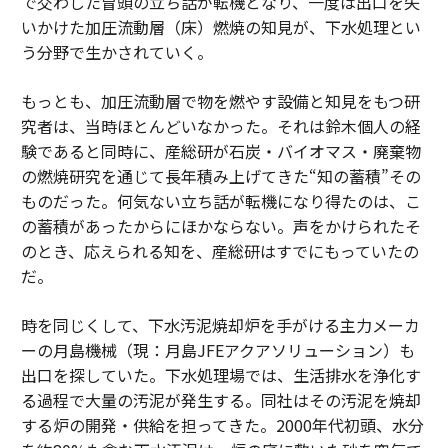
で交わした冒頭の立ち話が転機となり、一度は出口を失
いかけた加圧流動層（床）燃焼の知見が、下水処理とい
う分野で生かされていく。
もっとも、加圧流動層で物を燃やす設備と知見をもつ研
究者は、当時ほとんどいなかった。それは鈴木個人の経
験であると同時に、産総研が石炭・バイオマス・廃棄物
の燃焼研究を通じて長年積み上げてきた“知の蓄積”その
ものだった。何気ない立ち話が転機になり得たのは、こ
の蓄積があったからにほかならない。声をかけられたそ
のとき、応えられる知を、産総研はすでにもっていたの
だ。
時を同じくして、下水汚泥焼却炉を手がける主力メーカ
ーの月島機械（現：月島JFEアクアソリューション）も
出口を探していた。下水処理場では、生活排水を浄化す
る過程で大量の汚泥が発生する。同社はその汚泥を焼却
する炉の開発・供給を担ってきた。2000年代初頭、水分