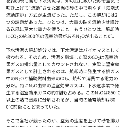
を約80%も含む下水汚泥は、炉の底に敷いた砂を空気で
吹き上げて“流動”させた高温の砂の中で燃やす「気泡式
流動床炉」方式が主流だった。ただし、この焼却には2
つの課題があった。ひとつは、大量の砂を流動させ続け
る送風に莫大な電力を使うこと。もうひとつは、焼却時
にCO
の約300倍の温室効果があるN
Oが出ることだ。
2
2
下水汚泥の焼却処分では、下水汚泥はバイオマスとして
扱われる。そのため、汚泥を燃焼した際のCO
は温室効
2
果ガスの排出量としてカウントされない。実際に温室効
果ガスとして計上されるのは、焼却時に発生する排ガス
中のN
Oと補助燃料由来のCO
、焼却で消費する電力の
2
2
分だ。特にN
O由来の温室効果ガスは、下水道事業で発
2
生する温室効果ガスの約2割も占める。このN
Oは850℃
2
以上の熱で窒素に分解されるが、当時の通常焼却は80
0℃前後にとどまっていた。
そこで各社が競ったのが、空気の速度を上げて砂を排ガ