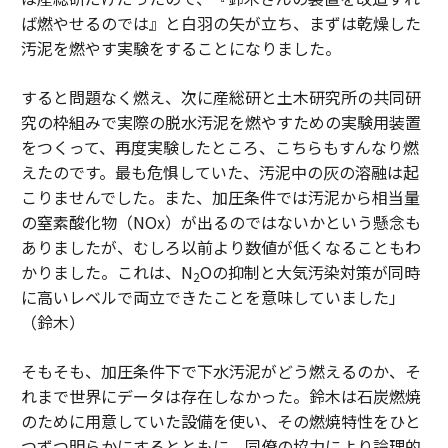
ば燃やせるのでは』と白羽の矢が立ち、まずは乾燥した
汚泥を燃やす実験をすることになりました。
すると問題なく燃え、次に産総研と土木研究所の共同研
究の枠組みで実際の脱水汚泥を燃やすための実験用装置
をつくって、再度実験したところ、こちらもすんなり燃
えたのです。最も危惧していた、汚泥中の灰の溶融は起
こりませんでした。また、加圧条件では汚泥から相当量
の窒素酸化物（NOx）が出るのではないかという懸念も
ありましたが、むしろ以前より数値が低くなることもわ
かりました。これは、N
Oの抑制と大気汚染対策が同時
2
に高いレベルで両立できたことを意味していました」
（鈴木）
そもそも、加圧条件下で下水汚泥がどう燃えるのか、そ
れまで世界にデータは存在しなかった。鈴木は石炭燃焼
のために用意していた設備を使い、その燃焼特性をひと
つずつ明らかにするとともに、同僚の協力により論理的