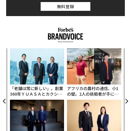
無料登録
義す
A
むス
顧客
pa
「
な
─
ら
「老舗は常に新しい」。創業
アフリカの農村の通信、小1
360年ＹＵＡＳＡとカクシン
の壁。2人の挑戦者が手にし
CEO田尻望が語る、AIを超え
た「次なる武器」
る人の価値