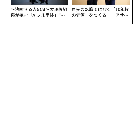
〜決断する人のAI〜大規模組
目先の転職ではなく「10年後
織が挑む「AIフル実装」“使
の価値」をつくる──アサイ
う”企業から“動く”企業へ【N
ンの長期伴走型支援とは
TTドコモビジネス×PwC】