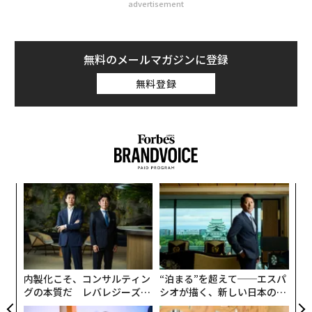
advertisement
無料のメールマガジンに登録
無料登録
小1
〜
にし
金
個
挑
ェ
よっ
PA
内製化こそ、コンサルティン
“泊まる”を超えて──エスパ
グの本質だ レバレジーズが
シオが描く、新しい日本のラ
実践する、次世代ファームの
グジュアリー（前編）