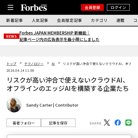
会員登録
ログイン
新着記事
人気記事
会員限定記事
カテゴリ
連載
コ
Forbes JAPAN MEMBERSHIP 新機能｜
NEWS
記事ページ内の広告表示を最小限にしました
トップ
テクノロジー
AI
リスクが高い沖合で使えないクラウドAI、オフライ
2026.04.14 11:00
リスクが高い沖合で使えないクラウドAI、
オフラインのエッジAIを構築する企業たち
Sandy Carter | Contributor
著者フォロー
記事を保存