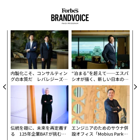
筆者が2018年に国防総省（ペンタゴン）の国防イノベー
ションユニット（DIU）長官に就任したとき、プロジェ
クト・メイヴンはすでに進行していた（2026年3月現
在、後述のパランティアのMaven Smart Systemとして
小1
〜
結実）。LLM（大規模言語モデル）が登場するはるか以
にし
金
個
前から、国防総省は複数のベンダーと協力し、衛星画像
挑
ェ
の中の物体を識別するAI機能であるコンピュータービジ
よっ
PA
ョンを改善し、ピクセルを追うアナリストの負担を軽減
しようとしていた。
内製化こそ、コンサルティン
“泊まる”を超えて──エスパ
グの本質だ レバレジーズが
シオが描く、新しい日本のラ
実践する、次世代ファームの
グジュアリー（前編）
正式名称を「Algorithmic Warfare Cross-Functional Tea
全貌
m（アルゴリズム戦争・横断チーム）」というプロジェ
クト・メイヴンは、ISR（情報・監視・偵察）と地理空
間インテリジェンスにおける機械学習の採用を加速する
ため、2017年にロバート・ワーク国防副長官（当時）に
よって設立された。空軍中将ジャック・シャナハンと海
伝統を礎に、未来を再定義す
エンジニアのためのサウナ併
兵隊大佐ドリュー・クコールが当初メイヴンを率い、国
る 125年企業BATが挑むス
設オフィス「Mobius Park」
モークレスな未来
がオープン──タマディック