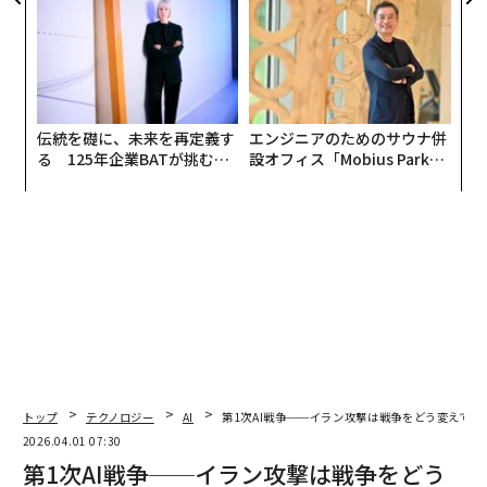
全貌
伝統を礎に、未来を再定義す
エンジニアのためのサウナ併
る 125年企業BATが挑むス
設オフィス「Mobius Park」
モークレスな未来
がオープン──タマディック
が健康経営を徹底する理由
トップ
テクノロジー
AI
第1次AI戦争──イラン攻撃は戦争をどう変えてい
2026.04.01 07:30
第1次AI戦争──イラン攻撃は戦争をどう