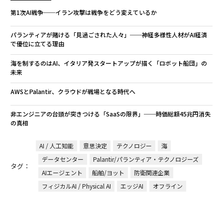
第1次AI戦争──イラン攻撃は戦争をどう変えているか
パランティアが賭ける「見過ごされた人々」──神経多様性人材がAI経済
で優位に立てる理由
海を制するのはAI、イタリア発スタートアップが描く「ロボット船団」の
未来
AWSとPalantir、クラウドが戦場となる時代へ
非エンジニアの台頭が突きつける「SaaSの限界」──時価総額45兆円消失
の真相
AI / 人工知能
意思決定
テクノロジー
海
データセンター
Palantir/パランティア・テクノロジーズ
タグ：
AIエージェント
船舶/ヨット
防衛関連企業
フィジカルAI / Physical AI
エッジAI
オフライン