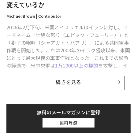
変えているか
Michael Brown | Contributor
2026年2月下旬、米国とイスラエルはイランに対し、コ
ードネーム「壮絶な怒り（エピック・フューリー）」と
「獅子の咆哮（シャアガト・ハアリ）」による共同軍事
作戦を開始した。これは2003年のイラク侵攻以来、米国
にとって最大規模の軍事作戦となった。これまでの紛争
の経過で、米中央軍は
1万1000以上の標的
を攻撃し、イ
ランは500発超の弾道ミサイルと2000機のドローンで応
戦した（編注：2026年3月30日時点）。最高指導者ハメ
続きを見る
ネイ師は初動の攻撃で死亡した。しかし、この紛争が歴
史的である理由は数字だけでは捉えきれない。これは、
人工知能（AI）、自律システム、そして商用テクノロジ
ーが脇役ではなく主役となった、米国にとって初の戦争
無料のメールマガジンに登録
だった。
無料登録
キルチェーンの中心にあるAI