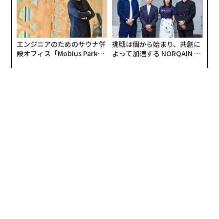
機を撃墜しつつ、自国民を守ることが可能になった。
ウクライナがシャヘド型無人機との戦闘で得た経験を踏
エンジニアのためのサウナ併
挑戦は個から始まり、共創に
まえ、中東諸国は同国の無人機防衛システムや技術の提
設オフィス「Mobius Park」
よって加速する NORQAIN JA
供を求めている。これらの国々は、ウクライナが迎撃無
がオープン──タマディック
PAN 特別座談会
人機を自国の防空能力にどのように組み込んでいるかに
が健康経営を徹底する理由
関心を寄せている。これに対し、ウクライナは協力する
用意があると表明した。ウクライナは見返りとして、地
対空ミサイルシステム「パトリオット」の供与を各国に
求めている。
ウクライナの無人機技術を求めているのは中東諸国だけ
ではない。英国、ドイツ、デンマークは防衛力の強化を
視野にウクライナの無人機を入手するため、同国のメー
カーに対し、製造工場の設立を要請している。こうした
動向を踏まえ、ウクライナは自国の無人機技術に関する
知見を中東諸国に提供できると期待している。