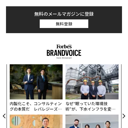
カタール、UAEのほか、クウェートやヨルダンに対して
も、無人機（ドローン）に関する専門知識を提供してい
無料のメールマガジンに登録
る。その見返りとして、ウクライナはロシア軍のミサイ
無料登録
ルや無人機による攻撃に対抗するため、防空ミサイルの
供与を求めている。
イランは、バーレーン、ヨルダン、クウェート、サウジ
アラビア、カタールなど、米軍基地が置かれている近隣
の中東諸国に対し、自国製無人機「シャヘド」を用いて
るか
「
攻撃を仕掛けた。英BBCの報道によると、中東地域では
、く
左右
米軍兵士13人、民間人約1400人が死亡した。中東諸国は
T
模組
“
イランの攻撃から自国民を守るため、シャヘド型無人機
日
“使
シ
への対処経験を持つウクライナに協力を求めている。
【N
グ
C】
内製化こそ、コンサルティン
なぜ“眠っていた環境技
ロシア軍はシャヘド型無人機を用いてウクライナの民間
グの本質だ レバレジーズが
術”が、下水インフラを変え
人居住区を攻撃している。こうした攻撃に対抗するた
実践する、次世代ファームの
たのか──産総研×月島JFE
め、ウクライナは低価格の迎撃無人機を開発した。この
全貌
アクアソリューションの10年
技術により、ウクライナ軍はロシア軍のシャヘド型無人