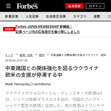
会員登録
ログイン
新着記事
人気記事
会員限定記事
カテゴリ
連載
コ
Forbes JAPAN MEMBERSHIP 新機能｜
NEWS
記事ページ内の広告表示を最小限にしました
トップ
経済・社会
欧州
中東諸国との関係強化を図るウクライナ 欧米の
2026.04.10 07:00
中東諸国との関係強化を図るウクライナ
欧米の支援が停滞する中
Mark Temnycky | Contributor
ウクライナのウォロディミル・ゼレンスキー大統領は5
日、シリアの首都ダマスカスを訪れ、同国のアハマド・
シャラア暫定大統領と会談した。両大統領はイランやウ