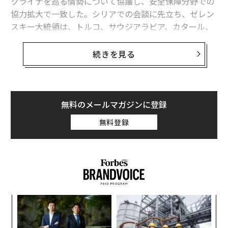
クライナを巡る情勢について協議し、安全保障分野での
協力拡大で一致した。シリアでの会談に先立ち、ゼレン
スキー大統領は、トルコ、サウジアラビア、カタール、
アラブ首長国連邦（UAE）を歴訪し、各国の首脳と安全
保障問題について協議した。
続きを見る
ウクライナは、イランの攻撃を受けるサウジアラビア、
カタール、UAEのほか、クウェートやヨルダンに対して
も、無人機（ドローン）に関する専門知識を提供してい
無料のメールマガジンに登録
る。その見返りとして、ウクライナはロシア軍のミサイ
無料登録
ルや無人機による攻撃に対抗するため、防空ミサイルの
供与を求めている。
イランは、バーレーン、ヨルダン、クウェート、サウジ
アラビア、カタールなど、米軍基地が置かれている近隣
の中東諸国に対し、自国製無人機「シャヘド」を用いて
るか
「
攻撃を仕掛けた。英BBCの報道によると、中東地域では
、く
左右
米軍兵士13人、民間人約1400人が死亡した。中東諸国は
T
模組
“