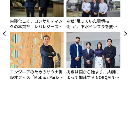
イランの攻撃から自国民を守るため、シャヘド型無人機
日
“使
シ
への対処経験を持つウクライナに協力を求めている。
【N
グ
C】
内製化こそ、コンサルティン
なぜ“眠っていた環境技
グの本質だ レバレジーズが
術”が、下水インフラを変え
実践する、次世代ファームの
たのか──産総研×月島JFE
全貌
アクアソリューションの10年
エンジニアのためのサウナ併
挑戦は個から始まり、共創に
設オフィス「Mobius Park」
よって加速する NORQAIN JA
がオープン──タマディック
PAN 特別座談会
が健康経営を徹底する理由