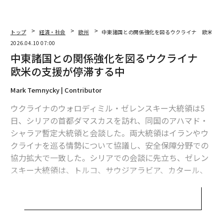
連載一覧
トップ
経済・社会
欧州
中東諸国との関係強化を図るウクライナ 欧米の
2026.04.10 07:00
中東諸国との関係強化を図るウクライナ
advertisement
欧米の支援が停滞する中
Mark Temnycky | Contributor
ウクライナのウォロディミル・ゼレンスキー大統領は5
日、シリアの首都ダマスカスを訪れ、同国のアハマド・
シャラア暫定大統領と会談した。両大統領はイランやウ
クライナを巡る情勢について協議し、安全保障分野での
協力拡大で一致した。シリアでの会談に先立ち、ゼレン
スキー大統領は、トルコ、サウジアラビア、カタール、
アラブ首長国連邦（UAE）を歴訪し、各国の首脳と安全
保障問題について協議した。
ウクライナは、イランの攻撃を受けるサウジアラビア、