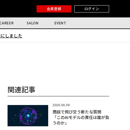
会員登録
ログイン
CAREER
SALON
EVENT
限にしました
関連記事
2026.04.09
商談で飛び交う新たな質問
「このAIモデルの責任は誰が負
うのか」