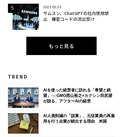
2023.05.03
サムスン、ChatGPTの社内使用禁
止 機密コードの流出受け
もっと見る
TREND
AIを使った経営者に訪れる「希望と絶
望」──GMO西山裕之×カクシン田尻望
が語る、アフターAIの経営
AI人員削減の「誤算」、元従業員の再雇
用を行う企業が続出する理由 米国