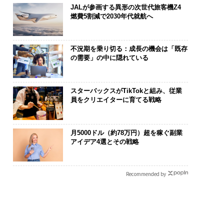
JALが参画する異形の次世代旅客機Z4
燃費5割減で2030年代就航へ
不況期を乗り切る：成長の機会は「既存
の需要」の中に隠れている
スターバックスがTikTokと組み、従業
員をクリエイターに育てる戦略
月5000ドル（約78万円）超を稼ぐ副業
アイデア4選とその戦略
Recommended by