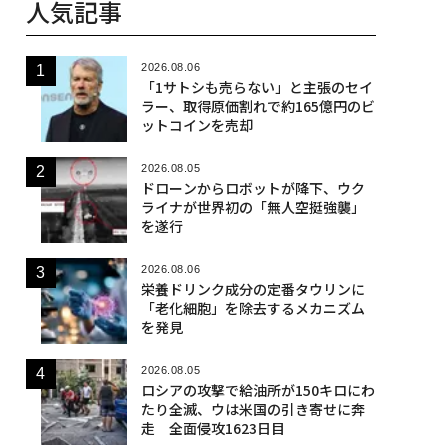
人気記事
2026.08.06
「1サトシも売らない」と主張のセイ
ラー、取得原価割れで約165億円のビ
ットコインを売却
2026.08.05
ドローンからロボットが降下、ウク
ライナが世界初の「無人空挺強襲」
を遂行
2026.08.06
栄養ドリンク成分の定番タウリンに
「老化細胞」を除去するメカニズム
を発見
2026.08.05
ロシアの攻撃で給油所が150キロにわ
たり全滅、ウは米国の引き寄せに奔
走 全面侵攻1623日目