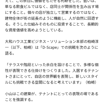
えて、この余白に価値をもたせる判断をした。狙いは、
単なる飲食ビルではなく、店同士が関係性を生み出す場
にすること。個々の店が独立して営業するのではなく、
建物全体が街の延長のように機能し、人が自然に回遊す
る。そうした仕組みそのものに投資することで、長期的
な資産価値を高めようとしている。
大和ハウス工業ビジネス・ソリューション本部の柏崎淳
一（以下、柏崎）は「D-Scape」での挑戦を次のように
語る。
「テラスや階段といった余白を設けることで、多様な個
性が表現できる仕掛けをつくりました。入居するテナン
トさまにとって、自店の世界観を表現し、新しいスタイ
ルにも挑戦できる空間になると考えています」（柏崎）
小山はこの建築が、テナントにとっての表現の場である
ことを強調する。