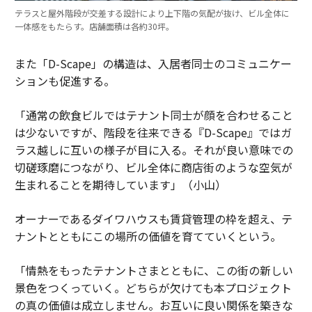
テラスと屋外階段が交差する設計により上下階の気配が抜け、ビル全体に
一体感をもたらす。店舗面積は各約30坪。
また「D-Scape」の構造は、入居者同士のコミュニケー
ションも促進する。
「通常の飲食ビルではテナント同士が顔を合わせること
は少ないですが、階段を往来できる『D-Scape』ではガ
ラス越しに互いの様子が目に入る。それが良い意味での
切磋琢磨につながり、ビル全体に商店街のような空気が
生まれることを期待しています」（小山）
オーナーであるダイワハウスも賃貸管理の枠を超え、テ
ナントとともにこの場所の価値を育てていくという。
「情熱をもったテナントさまとともに、この街の新しい
景色をつくっていく。どちらが欠けても本プロジェクト
の真の価値は成立しません。お互いに良い関係を築きな