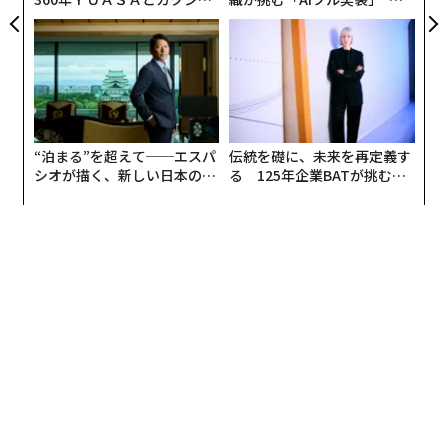
働時間の短縮に伴うドライバーの収入減少、運賃値上げ
CEO田尻望が語る、AIを超え
う”企業から“動く”企業へ【N
による荷主の物流コスト上昇など広範に及ぶ懸念があり
る人の価値
TTドコモビジネス×PwC】
ます。
迫る物流の「2024年問題」に先駆け、政府は2023年6月
に「
物流革新に向けた政策パッケージ
」と「
物流の適正化・生産性向上に向けた荷主事業者・物流事
“泊まる”を超えて──エスパ
伝統を礎に、未来を再定義す
業者の取組に関するガイドライン
シオが描く、新しい日本のラ
る 125年企業BATが挑むス
グジュアリー（前編）
モークレスな未来
」を策定。物流事業者や発荷主・着荷主事業者に、商慣
行の見直しや物流の効率化への取り組みを義務付ける方
針を示しました。こうした指針を基盤に、持続可能な物
流業界の成長に向けた官民の取り組みが加速していま
す。
「フィジカルインターネット」が課題解決の糸
口に
インターネットのパケット交換の仕組みを物流に応用
し、物流システムの効率化を図る、「フィジカルインタ