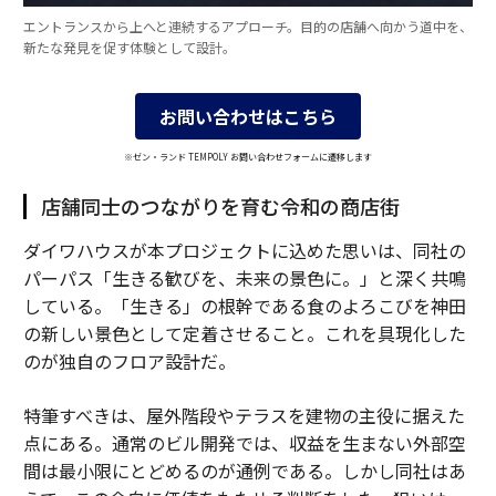
エントランスから上へと連続するアプローチ。目的の店舗へ向かう道中を、
新たな発見を促す体験として設計。
お問い合わせはこちら
※ゼン・ランド TEMPOLY お問い合わせフォームに遷移します
店舗同士のつながりを育む令和の商店街
ダイワハウスが本プロジェクトに込めた思いは、同社の
パーパス「生きる歓びを、未来の景色に。」と深く共鳴
している。「生きる」の根幹である食のよろこびを神田
の新しい景色として定着させること。これを具現化した
のが独自のフロア設計だ。
特筆すべきは、屋外階段やテラスを建物の主役に据えた
点にある。通常のビル開発では、収益を生まない外部空
間は最小限にとどめるのが通例である。しかし同社はあ