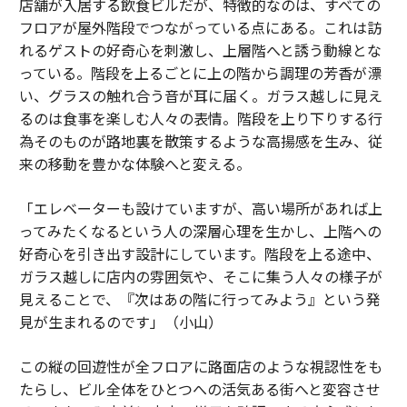
店舗が入居する飲食ビルだが、特徴的なのは、すべての
フロアが屋外階段でつながっている点にある。これは訪
れるゲストの好奇心を刺激し、上層階へと誘う動線とな
っている。階段を上るごとに上の階から調理の芳香が漂
い、グラスの触れ合う音が耳に届く。ガラス越しに見え
るのは食事を楽しむ人々の表情。階段を上り下りする行
為そのものが路地裏を散策するような高揚感を生み、従
来の移動を豊かな体験へと変える。
「エレベーターも設けていますが、高い場所があれば上
ってみたくなるという人の深層心理を生かし、上階への
好奇心を引き出す設計にしています。階段を上る途中、
ガラス越しに店内の雰囲気や、そこに集う人々の様子が
見えることで、『次はあの階に行ってみよう』という発
見が生まれるのです」（小山）
この縦の回遊性が全フロアに路面店のような視認性をも
たらし、ビル全体をひとつへの活気ある街へと変容させ