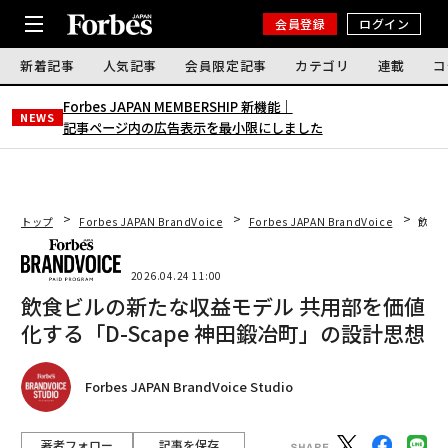
会員登録
ログイン
新着記事
人気記事
会員限定記事
カテゴリ
連載
コ
Forbes JAPAN MEMBERSHIP 新機能｜
NEWS
記事ページ内の広告表示を最小限にしました
トップ
Forbes JAPAN BrandVoice
Forbes JAPAN BrandVoice
飲食ビ
2026.04.24 11:00
飲食ビルの新たな収益モデル 共用部を価値
化する「D-Scape 神田鍛冶町」の設計思想
Forbes JAPAN BrandVoice Studio
著者フォロー
記事を保存