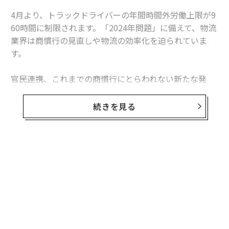
4月より、トラックドライバーの年間時間外労働上限が9
60時間に制限されます。「2024年問題」に備えて、物流
業界は商慣行の見直しや物流の効率化を迫られていま
す。
官民連携、これまでの商慣行にとらわれない新たな発
想、先端テクノロジーの導入が、持続可能でレジリエン
トな物流業界の未来を切り拓く鍵となるでしょう。本題
続きを見る
についてWEFのアジェンダからご紹介します。
コロナ禍からの経済回復が進む一方、さまざまな課題が
浮かび上がっています。その中でも、物流の「2024年問
題」は対策が急がれる課題のひとつです。
労働者不足を理由に、これまで時間外労働の上限規制が
例外的に猶予されてきた物流業界。今年4月から、トラ
ックドライバーの年間時間外労働の上限が960時間に