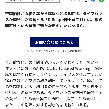
空間価値が面積効率から体験へと移る時代。ダイワハウ
スが開発した飲食ビル「D-Scape神田鍛冶町」は、縦の
回遊性という発想で新たな街のかたちを描く。
お問い合わせはこちら
※ゼン・ランド TEMPOLY お問い合わせフォームに遷移します
今、飲食ビルの空間価値が大きく変わろうとしている。
オフィスにおけるABW（Activity Based Working）が座
席ではなく行動をデザインし、ライフスタイルホテルが
宿泊を超えた交流の場を創出しているように、箱として
の空間提供から、利用者の自発的なふるまいを引き出す
仕組みへの転換である。ダイワハウスが神田で展開する
飲食ビル「D-Scape神田鍛冶町」（以下、D-Scape）も
また、この潮流に対する野心的な挑戦といえる。