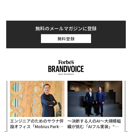
無料のメールマガジンに登録
発売日は2024年12月24日
で、現在は
Amazon
や
楽天市場
無料登録
などで予約受付中。お歳暮やお年賀はもちろん、親戚の
集まりや友人とのホームパーティなどで手土産にしても
喜ばれそうだ。
るか
伝
、く
る
モ
小1
革
にし
ク
た「
エンジニアのためのサウナ併
〜決断する人のAI〜大規模組
設オフィス「Mobius Park」
織が挑む「AIフル実装」“使