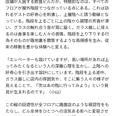
店舗が入居する飲食ビルだが、特徴的なのは、すべての
フロアが屋外階段でつながっている点にある。これは訪
れるゲストの好奇心を刺激し、上層階へと誘う動線とな
っている。階段を上るごとに上の階から調理の芳香が漂
い、グラスの触れ合う音が耳に届く。ガラス越しに見え
るのは食事を楽しむ人々の表情。階段を上り下りする行
為そのものが路地裏を散策するような高揚感を生み、従
来の移動を豊かな体験へと変える。
「エレベーターも設けていますが、高い場所があれば上
ってみたくなるという人の深層心理を生かし、上階への
好奇心を引き出す設計にしています。階段を上る途中、
ガラス越しに店内の雰囲気や、そこに集う人々の様子が
見えることで、『次はあの階に行ってみよう』という発
見が生まれるのです」（小山）
この縦の回遊性が全フロアに路面店のような視認性をも
たらし、ビル全体をひとつへの活気ある街へと変容させ