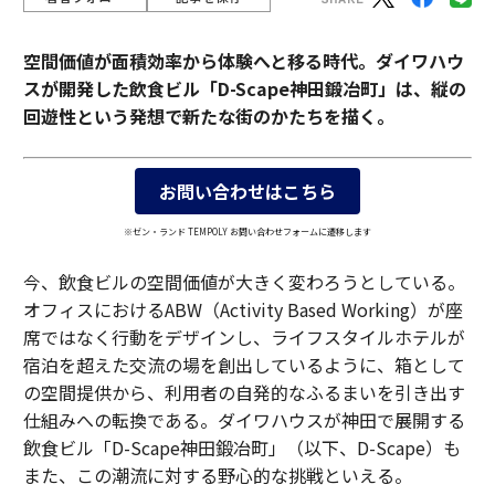
空間価値が面積効率から体験へと移る時代。ダイワハウ
スが開発した飲食ビル「D-Scape神田鍛冶町」は、縦の
回遊性という発想で新たな街のかたちを描く。
お問い合わせはこちら
※ゼン・ランド TEMPOLY お問い合わせフォームに遷移します
今、飲食ビルの空間価値が大きく変わろうとしている。
オフィスにおけるABW（Activity Based Working）が座
席ではなく行動をデザインし、ライフスタイルホテルが
宿泊を超えた交流の場を創出しているように、箱として
の空間提供から、利用者の自発的なふるまいを引き出す
仕組みへの転換である。ダイワハウスが神田で展開する
飲食ビル「D-Scape神田鍛冶町」（以下、D-Scape）も
また、この潮流に対する野心的な挑戦といえる。