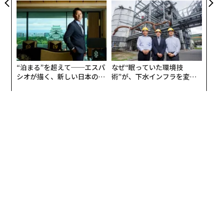
がオープン──タマディック
う”企業から“動く”企業へ【N
が健康経営を徹底する理由
TTドコモビジネス×PwC】
“泊まる”を超えて──エスパ
なぜ“眠っていた環境技
シオが描く、新しい日本のラ
術”が、下水インフラを変え
グジュアリー（前編）
たのか──産総研×月島JFE
▲サントリープレミアムハイボール山崎 ＜華やかで濃厚
アクアソリューションの10年
な味わい＞ 350ml 3本＋ザ・プレミアム・モルツ マスタ
ーズドリーム 350ml 4本 セット
Amazon