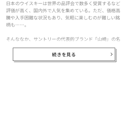
日本のウイスキーは世界の品評会で数多く受賞するなど
評価が高く、国内外で人気を集めている。ただ、価格高
騰や入手困難な状況もあり、気軽に楽しむのが難しい銘
柄も……。
そんななか、サントリーの代表的ブランド「山崎」の名
を冠したハイボール缶が登場する。「
サントリープレミアムハイボール山崎 ＜華やかで濃厚な
続きを見る
味わい＞
」は、ハイボールに合う山崎モルト原酒のみを厳選して
使用し、厚みのある味わいとスパニッシュオーク樽由来
の華やかで濃厚な味わいが特長。アルコール度数は9％
と、少し高めの設定だ。