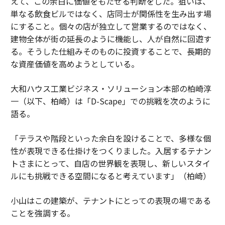
えて、この余白に価値をもたせる判断をした。狙いは、
単なる飲食ビルではなく、店同士が関係性を生み出す場
にすること。個々の店が独立して営業するのではなく、
建物全体が街の延長のように機能し、人が自然に回遊す
る。そうした仕組みそのものに投資することで、長期的
な資産価値を高めようとしている。
大和ハウス工業ビジネス・ソリューション本部の柏崎淳
一（以下、柏崎）は「D-Scape」での挑戦を次のように
語る。
「テラスや階段といった余白を設けることで、多様な個
性が表現できる仕掛けをつくりました。入居するテナン
トさまにとって、自店の世界観を表現し、新しいスタイ
ルにも挑戦できる空間になると考えています」（柏崎）
小山はこの建築が、テナントにとっての表現の場である
ことを強調する。