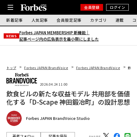
会員登録
ログイン
新着記事
人気記事
会員限定記事
カテゴリ
連載
コ
Forbes JAPAN MEMBERSHIP 新機能｜
NEWS
記事ページ内の広告表示を最小限にしました
トップ
Forbes JAPAN BrandVoice
Forbes JAPAN BrandVoice
飲食ビ
2026.04.24 11:00
飲食ビルの新たな収益モデル 共用部を価値
化する「D-Scape 神田鍛冶町」の設計思想
Forbes JAPAN BrandVoice Studio
著者フォロー
記事を保存