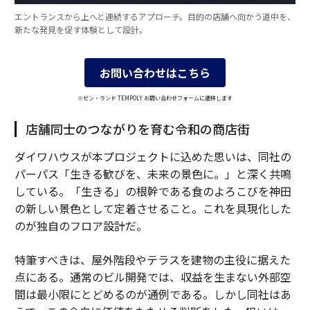
エントランスから上へと連続するアプローチ。目的の店舗へ向かう道中を、
新たな発見を促す体験として設計。
お問い合わせはこちら
※ゼン・ランド TEMPOLY お問い合わせフォームに遷移します
店舗同士のつながりを育む令和の商店街
ダイワハウスが本プロジェクトに込めた思いは、同社の
パーパス「生きる歓びを、未来の景色に。」と深く共鳴
している。「生きる」の根幹である食のよろこびを神田
の新しい景色として定着させること。これを具現化した
のが独自のフロア設計だ。
特筆すべきは、屋外階段やテラスを建物の主役に据えた
点にある。通常のビル開発では、収益を生まない外部空
間は最小限にとどめるのが通例である。しかし同社はあ