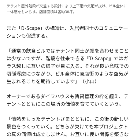
テラスと屋外階段が交差する設計により上下階の気配が抜け、ビル全体に
一体感をもたらす。店舗面積は各約30坪。
また「D-Scape」の構造は、入居者同士のコミュニケー
ションも促進する。
「通常の飲食ビルではテナント同士が顔を合わせること
は少ないですが、階段を往来できる『D-Scape』ではガ
ラス越しに互いの様子が目に入る。それが良い意味での
切磋琢磨につながり、ビル全体に商店街のような空気が
生まれることを期待しています」（小山）
オーナーであるダイワハウスも賃貸管理の枠を超え、テ
ナントとともにこの場所の価値を育てていくという。
「情熱をもったテナントさまとともに、この街の新しい
景色をつくっていく。どちらが欠けても本プロジェクト
の真の価値は成立しません。お互いに良い関係を築きな