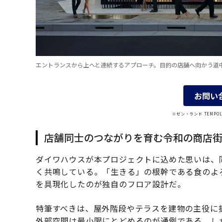
エントランスから上へと連続するアプローチ。目的の店舗へ向かう道
お問い
※ゼン・ランド TEMP
店舗同士のつながりを育む令和の商店
ダイワハウスが本プロジェクトに込めた思いは、
く共鳴している。「生きる」の根幹である食のよ
を具現化したのが独自のフロア設計だ。
特筆すべきは、屋外階段やテラスを建物の主役に
外部空間は最小限にとどめるのが通例である。し