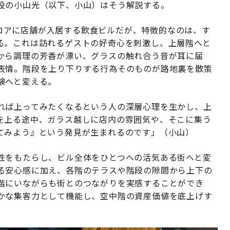
役の小山光（以下、小山）はそう解説する。
各フロアに店舗が入居する飲食ビルだが、特徴的なのは、す
る。これは訪れるゲストの好奇心を刺激し、上層階へと
から調理の芳香が漂い、グラスの触れ合う音が耳に届
表情。階段を上り下りする行為そのものが路地裏を散策
験へと変える。
れば上ってみたくなるという人の深層心理を生かし、上
を上る途中、ガラス越しに店内の雰囲気や、そこに集う
てみよう』という発見が生まれるのです」（小山）
性をもたらし、ビル全体をひとつへの活気ある街へと変
る安心感に加え、各階のテラスや階段の隙間から上下の
階にいながらも街とのつながりを実感することができ
かな集客力として機能し、空中階の資産価値を底上げす