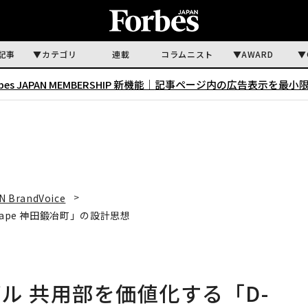
記事
カテゴリ
連載
コラムニスト
AWARD
rbes JAPAN MEMBERSHIP 新機能｜
記事ページ内の広告表示を最小
N BrandVoice
ape 神田鍛冶町」の設計思想
ル 共用部を価値化する「D-