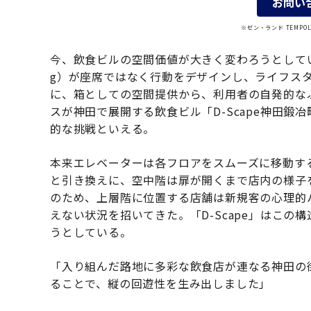
お問い
※ゼン・ランド TEMP
今、飲食ビルの空間価値が大きく変わろうとしている。オフ
g）が座席ではなく行動をデザインし、ライフス
に、箱としての空間提供から、利用者の自発的な
スが神田で展開する飲食ビル「D-Scape神田鍛冶
的な挑戦といえる。
本来エレベーターは各フロアをスムーズに移動す
と引き換えに、空中階は扉が開くまで店内の様子
のため、上層階に位置する店舗は新規客の心理的
えない状況を招いてきた。「D-Scape」はこ
うとしている。
「入り組んだ路地に多彩な飲食店が連なる神田の
ることで、縦の回遊性を生み出しました」