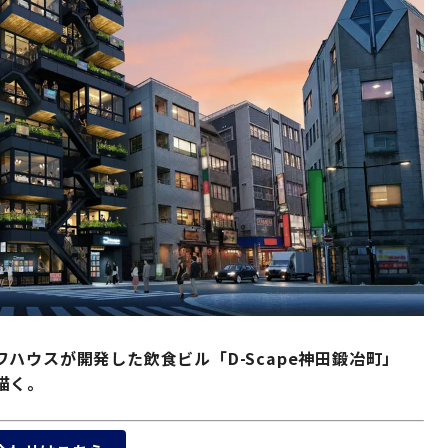
ハウスが開発した飲食ビル「D-Scape神田鍛冶町」
描く。