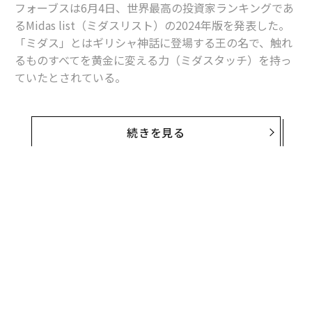
フォーブスは6月4日、世界最高の投資家ランキングであ
るMidas list（ミダスリスト）の2024年版を発表した。
「ミダス」とはギリシャ神話に登場する王の名で、触れ
るものすべてを黄金に変える力（ミダスタッチ）を持っ
ていたとされている。
本ランキングの選考はフォーブスとトゥルー・ブリッ
ジ・パートナーズが共同で行い、
続きを見る
世界最高の投資実績をあげた100人を毎年選出している
。
ここでは今年、このリストに新たに選出された6人の投
資家を紹介する。
トレイ・スティーブンス（ファウンダーズ・フ
ァンド）
2013年にピーター・ティールから電話を受けたトレイ・
スティーブンス（40）は、どう答えていのかわからなか