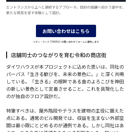
エントランスから上へと連続するアプローチ。目的の店舗へ向かう道中を、
新たな発見を促す体験として設計。
お問い合わせはこちら
※ゼン・ランド TEMPOLY お問い合わせフォームに遷移します
店舗同士のつながりを育む令和の商店街
ダイワハウスが本プロジェクトに込めた思いは、同社の
パーパス「生きる歓びを、未来の景色に。」と深く共鳴
している。「生きる」の根幹である食のよろこびを神田
の新しい景色として定着させること。これを具現化した
のが独自のフロア設計だ。
特筆すべきは、屋外階段やテラスを建物の主役に据えた
点にある。通常のビル開発では、収益を生まない外部空
間は最小限にとどめるのが通例である。しかし同社はあ