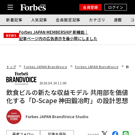
会員登録
ログイン
新着記事
人気記事
会員限定記事
カテゴリ
連載
コ
Forbes JAPAN MEMBERSHIP 新機能｜
NEWS
記事ページ内の広告表示を最小限にしました
トップ
Forbes JAPAN BrandVoice
Forbes JAPAN BrandVoice
飲食ビ
2026.04.24 11:00
飲食ビルの新たな収益モデル 共用部を価値
化する「D-Scape 神田鍛冶町」の設計思想
Forbes JAPAN BrandVoice Studio
著者フォロー
記事を保存