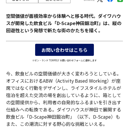
空間価値が面積効率から体験へと移る時代。ダイワハウ
スが開発した飲食ビル「D-Scape神田鍛冶町」は、縦の
回遊性という発想で新たな街のかたちを描く。
お問い合わせはこちら
※ゼン・ランド TEMPOLY お問い合わせフォームに遷移します
今、飲食ビルの空間価値が大きく変わろうとしている。
オフィスにおけるABW（Activity Based Working）が座
席ではなく行動をデザインし、ライフスタイルホテルが
宿泊を超えた交流の場を創出しているように、箱として
の空間提供から、利用者の自発的なふるまいを引き出す
仕組みへの転換である。ダイワハウスが神田で展開する
飲食ビル「D-Scape神田鍛冶町」（以下、D-Scape）も
また、この潮流に対する野心的な挑戦といえる。