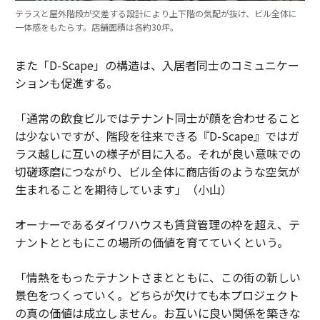
テラスと屋外階段が交差する設計により上下階の気配が抜け、ビル全体に
一体感をもたらす。店舗面積は各約30坪。
また「D-Scape」の構造は、入居者同士のコミュニケー
ションも促進する。
「通常の飲食ビルではテナント同士が顔を合わせること
は少ないですが、階段を往来できる『D-Scape』ではガ
ラス越しに互いの様子が目に入る。それが良い意味での
切磋琢磨につながり、ビル全体に商店街のような空気が
生まれることを期待しています」（小山）
オーナーであるダイワハウスも賃貸管理の枠を超え、テ
ナントとともにこの場所の価値を育てていくという。
「情熱をもったテナントさまとともに、この街の新しい
景色をつくっていく。どちらが欠けても本プロジェクト
の真の価値は成立しません。お互いに良い関係を築きな