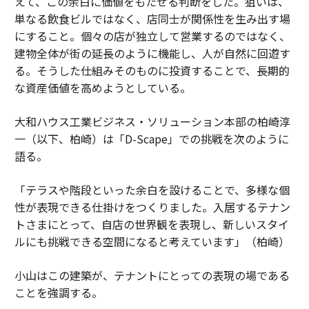
えて、この余白に価値をもたせる判断をした。狙いは、
単なる飲食ビルではなく、店同士が関係性を生み出す場
にすること。個々の店が独立して営業するのではなく、
建物全体が街の延長のように機能し、人が自然に回遊す
る。そうした仕組みそのものに投資することで、長期的
な資産価値を高めようとしている。
大和ハウス工業ビジネス・ソリューション本部の柏崎淳
一（以下、柏崎）は「D-Scape」での挑戦を次のように
語る。
「テラスや階段といった余白を設けることで、多様な個
性が表現できる仕掛けをつくりました。入居するテナン
トさまにとって、自店の世界観を表現し、新しいスタイ
ルにも挑戦できる空間になると考えています」（柏崎）
小山はこの建築が、テナントにとっての表現の場である
ことを強調する。