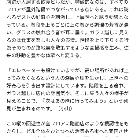
店舗が入居する飲食ビルだが、特徴的なのは、すべての
フロアが屋外階段でつながっている点にある。これは訪
れるゲストの好奇心を刺激し、上層階へと誘う動線とな
っている。階段を上るごとに上の階から調理の芳香が漂
い、グラスの触れ合う音が耳に届く。ガラス越しに見え
るのは食事を楽しむ人々の表情。階段を上り下りする行
為そのものが路地裏を散策するような高揚感を生み、従
来の移動を豊かな体験へと変える。
「エレベーターも設けていますが、高い場所があれば上
ってみたくなるという人の深層心理を生かし、上階への
好奇心を引き出す設計にしています。階段を上る途中、
ガラス越しに店内の雰囲気や、そこに集う人々の様子が
見えることで、『次はあの階に行ってみよう』という発
見が生まれるのです」（小山）
この縦の回遊性が全フロアに路面店のような視認性をも
たらし、ビル全体をひとつへの活気ある街へと変容させ