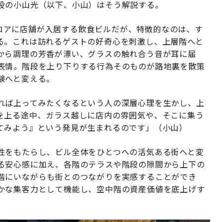
役の小山光（以下、小山）はそう解説する。
各フロアに店舗が入居する飲食ビルだが、特徴的なのは、す
る。これは訪れるゲストの好奇心を刺激し、上層階へと
から調理の芳香が漂い、グラスの触れ合う音が耳に届
表情。階段を上り下りする行為そのものが路地裏を散策
験へと変える。
れば上ってみたくなるという人の深層心理を生かし、上
を上る途中、ガラス越しに店内の雰囲気や、そこに集う
てみよう』という発見が生まれるのです」（小山）
性をもたらし、ビル全体をひとつへの活気ある街へと変
る安心感に加え、各階のテラスや階段の隙間から上下の
階にいながらも街とのつながりを実感することができ
かな集客力として機能し、空中階の資産価値を底上げす