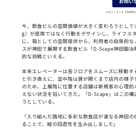
お問い
※ゼン・ランド TEMP
今、飲食ビルの空間価値が大きく変わろうとしている。オフ
g）が座席ではなく行動をデザインし、ライフス
に、箱としての空間提供から、利用者の自発的な
スが神田で展開する飲食ビル「D-Scape神田鍛冶
的な挑戦といえる。
本来エレベーターは各フロアをスムーズに移動す
と引き換えに、空中階は扉が開くまで店内の様子
のため、上層階に位置する店舗は新規客の心理的
えない状況を招いてきた。「D-Scape」はこ
うとしている。
「入り組んだ路地に多彩な飲食店が連なる神田の
ることで、縦の回遊性を生み出しました」