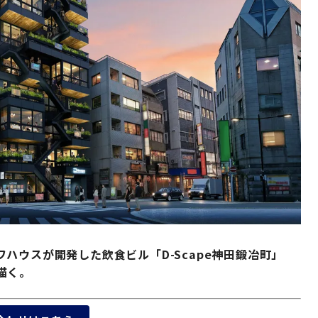
ハウスが開発した飲食ビル「D-Scape神田鍛冶町」
描く。