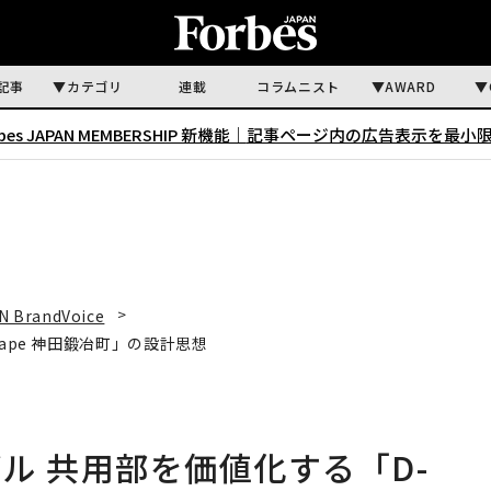
記事
カテゴリ
連載
コラムニスト
AWARD
rbes JAPAN MEMBERSHIP 新機能｜
記事ページ内の広告表示を最小
N BrandVoice
ape 神田鍛冶町」の設計思想
ル 共用部を価値化する「D-