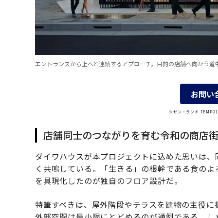
エントランスから上へと連続するアプローチ。目的の店舗へ向かう道
お問い
※ゼン・ランド TEMP
店舗同士のつながりを育む令和の商店
ダイワハウスが本プロジェクトに込めた思いは、
く共鳴している。「生きる」の根幹である食のよ
を具現化したのが独自のフロア設計だ。
特筆すべきは、屋外階段やテラスを建物の主役に
外部空間は最小限にとどめるのが通例である。し