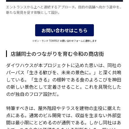
エントランスから上へと連続するアプローチ。目的の店舗へ向かう道中を、
新たな発見を促す体験として設計。
お問い合わせはこちら
※ゼン・ランド TEMPOLY お問い合わせフォームに遷移します
店舗同士のつながりを育む令和の商店街
ダイワハウスが本プロジェクトに込めた思いは、同社の
パーパス「生きる歓びを、未来の景色に。」と深く共鳴
している。「生きる」の根幹である食のよろこびを神田
の新しい景色として定着させること。これを具現化した
のが独自のフロア設計だ。
特筆すべきは、屋外階段やテラスを建物の主役に据えた
点にある。通常のビル開発では、収益を生まない外部空
間は最小限にとどめるのが通例である。しかし同社はあ