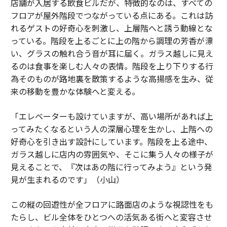
店舗が入居する飲食ビルだが、特徴的なのは、すべての
フロアが屋外階段でつながっている点にある。これは訪
れるゲストの好奇心を刺激し、上層階へと誘う動線とな
っている。階段を上るごとに上の階から調理の芳香が漂
い、グラスの触れ合う音が耳に届く。ガラス越しに見え
るのは食事を楽しむ人々の表情。階段を上り下りする行
為そのものが路地裏を散策するような高揚感を生み、従
来の移動を豊かな体験へと変える。
「エレベーターも設けていますが、高い場所があれば上
ってみたくなるという人の深層心理を生かし、上階への
好奇心を引き出す設計にしています。階段を上る途中、
ガラス越しに店内の雰囲気や、そこに集う人々の様子が
見えることで、『次はあの階に行ってみよう』という発
見が生まれるのです」（小山）
この縦の回遊性が全フロアに路面店のような視認性をも
たらし、ビル全体をひとつへの活気ある街へと変容させ