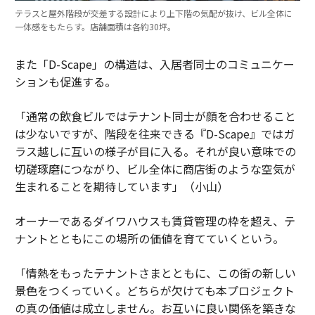
テラスと屋外階段が交差する設計により上下階の気配が抜け、ビル全体に
一体感をもたらす。店舗面積は各約30坪。
また「D-Scape」の構造は、入居者同士のコミュニケー
ションも促進する。
「通常の飲食ビルではテナント同士が顔を合わせること
は少ないですが、階段を往来できる『D-Scape』ではガ
ラス越しに互いの様子が目に入る。それが良い意味での
切磋琢磨につながり、ビル全体に商店街のような空気が
生まれることを期待しています」（小山）
オーナーであるダイワハウスも賃貸管理の枠を超え、テ
ナントとともにこの場所の価値を育てていくという。
「情熱をもったテナントさまとともに、この街の新しい
景色をつくっていく。どちらが欠けても本プロジェクト
の真の価値は成立しません。お互いに良い関係を築きな