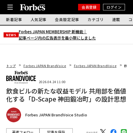
会員登録
ログイン
新着記事
人気記事
会員限定記事
カテゴリ
連載
コ
Forbes JAPAN MEMBERSHIP 新機能｜
NEWS
記事ページ内の広告表示を最小限にしました
トップ
Forbes JAPAN BrandVoice
Forbes JAPAN BrandVoice
飲食ビ
2026.04.24 11:00
飲食ビルの新たな収益モデル 共用部を価値
化する「D-Scape 神田鍛冶町」の設計思想
Forbes JAPAN BrandVoice Studio
著者フォロー
記事を保存