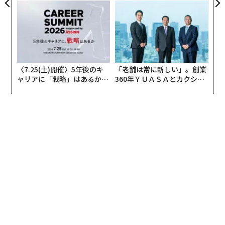
ェ」ポロの魅力
グジュアリー（前編）
〈7.25(土)開催〉5年後のキ
「老舗は常に新しい」。創業
編集＝上田裕資
ャリアに「戦略」はあるか。
360年ＹＵＡＳＡとカクシン
トップエグゼクティブのキャ
CEO田尻望が語る、AIを超え
リアに触れる1日│CAREER S
る人の価値
2026年9月号発売中
UMMIT 2026
最新号の購入はこちらから
メンバーシップに登録する