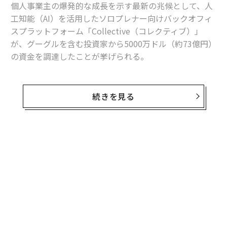
個人事業主の爆発的な成長を示す最新の兆候として、人
工知能（AI）を活用したソロプレナー向けバックオフィ
スプラットフォーム「Collective（コレクティブ）」
が、グーグルを含む投資家から5000万ドル（約73億円）
の資金を調達したことが挙げられる。
サンフランシスコを拠点とする同社は、ソロプレナーや
フリーランサーを対象に、事業設立サービスや給与計
続きを見る
算、税務、財務管理のためのダッシュボードを提供して
いる。
2020年に創業した同社サービスのウェイティングリスト
では、約10万人が待機中だという。「私たちは、需要に
応えるためにプラットフォームを構築し、事業を拡大し
続ける必要がある」と、共同創業者でCEOのフーマン・
ラドファル（Hooman Radfar）は語る。