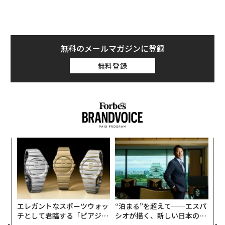
無料のメールマガジンに登録
無料登録
ンツ
伝
への
る
た、
モ
な
術
た
ア
エレガントなスポーツウォッ
“泊まる”を超えて──エスパ
チとして君臨する「ピアジ
シオが描く、新しい日本のラ