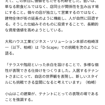
えて、この余白に価値をもたせる判断をした。狙いは、
単なる飲食ビルではなく、店同士が関係性を生み出す場
にすること。個々の店が独立して営業するのではなく、
建物全体が街の延長のように機能し、人が自然に回遊す
る。そうした仕組みそのものに投資することで、長期的
な資産価値を高めようとしている。
大和ハウス工業ビジネス・ソリューション本部の柏崎淳
一（以下、柏崎）は「D-Scape」での挑戦を次のように
語る。
「テラスや階段といった余白を設けることで、多様な個
性が表現できる仕掛けをつくりました。入居するテナン
トさまにとって、自店の世界観を表現し、新しいスタイ
ルにも挑戦できる空間になると考えています」（柏崎）
小山はこの建築が、テナントにとっての表現の場である
ことを強調する。