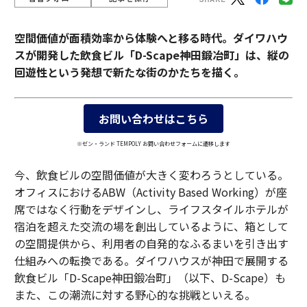
空間価値が面積効率から体験へと移る時代。ダイワハウ
スが開発した飲食ビル「D-Scape神田鍛冶町」は、縦の
回遊性という発想で新たな街のかたちを描く。
お問い合わせはこちら
※ゼン・ランド TEMPOLY お問い合わせフォームに遷移します
今、飲食ビルの空間価値が大きく変わろうとしている。
オフィスにおけるABW（Activity Based Working）が座
席ではなく行動をデザインし、ライフスタイルホテルが
宿泊を超えた交流の場を創出しているように、箱として
の空間提供から、利用者の自発的なふるまいを引き出す
仕組みへの転換である。ダイワハウスが神田で展開する
飲食ビル「D-Scape神田鍛冶町」（以下、D-Scape）も
また、この潮流に対する野心的な挑戦といえる。