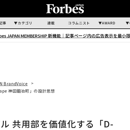
記事
カテゴリ
連載
コラムニスト
AWARD
rbes JAPAN MEMBERSHIP 新機能｜
記事ページ内の広告表示を最小
N BrandVoice
ape 神田鍛冶町」の設計思想
ル 共用部を価値化する「D-