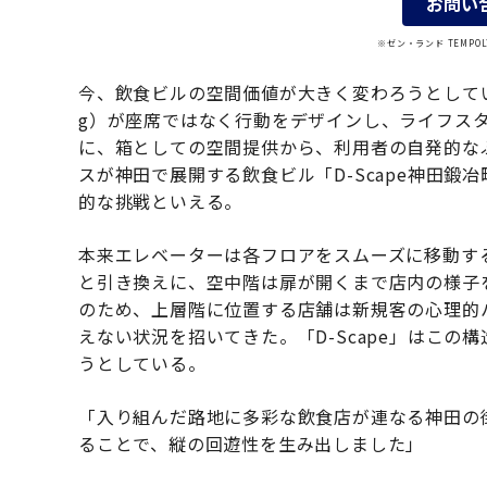
お問い
※ゼン・ランド TEMP
今、飲食ビルの空間価値が大きく変わろうとしている。オフ
g）が座席ではなく行動をデザインし、ライフス
に、箱としての空間提供から、利用者の自発的な
スが神田で展開する飲食ビル「D-Scape神田鍛冶
的な挑戦といえる。
本来エレベーターは各フロアをスムーズに移動す
と引き換えに、空中階は扉が開くまで店内の様子
のため、上層階に位置する店舗は新規客の心理的
えない状況を招いてきた。「D-Scape」はこ
うとしている。
「入り組んだ路地に多彩な飲食店が連なる神田の
ることで、縦の回遊性を生み出しました」