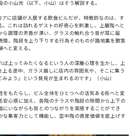
役の小山光（以下、小山）はそう解説する。
各フロアに店舗が入居する飲食ビルだが、特徴的なのは、す
る。これは訪れるゲストの好奇心を刺激し、上層階へと
から調理の芳香が漂い、グラスの触れ合う音が耳に届
表情。階段を上り下りする行為そのものが路地裏を散策
験へと変える。
れば上ってみたくなるという人の深層心理を生かし、上
を上る途中、ガラス越しに店内の雰囲気や、そこに集う
てみよう』という発見が生まれるのです」（小山）
性をもたらし、ビル全体をひとつへの活気ある街へと変
る安心感に加え、各階のテラスや階段の隙間から上下の
階にいながらも街とのつながりを実感することができ
かな集客力として機能し、空中階の資産価値を底上げす