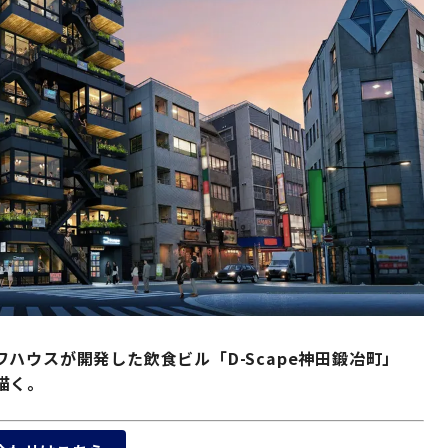
ハウスが開発した飲食ビル「D-Scape神田鍛冶町」
描く。