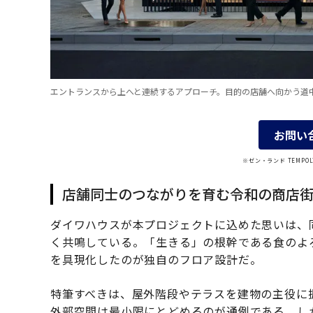
エントランスから上へと連続するアプローチ。目的の店舗へ向かう道
お問い
※ゼン・ランド TEMP
店舗同士のつながりを育む令和の商店
ダイワハウスが本プロジェクトに込めた思いは、
く共鳴している。「生きる」の根幹である食のよ
を具現化したのが独自のフロア設計だ。
特筆すべきは、屋外階段やテラスを建物の主役に
外部空間は最小限にとどめるのが通例である。し