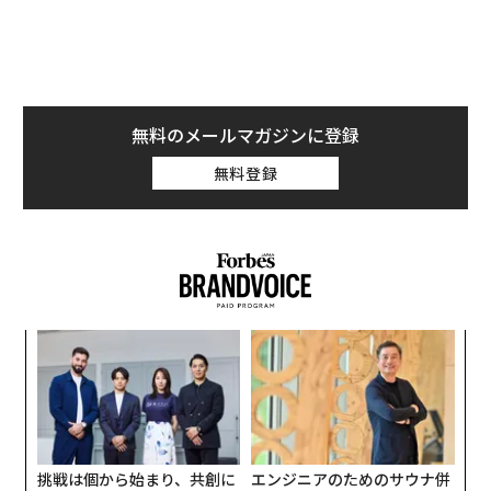
割合がこれまでで最も高くなった。
ザポリージャの集合住宅に滑空爆弾爆撃
ロシア軍は8月2日の日中、ウクライナ南部の都市ザポリ
ージャの住宅地区に対し、強力な滑空爆弾を90分の間に
無料のメールマガジンに登録
8発投下した。集合住宅を直撃し、イワン・フェドロウ
無料登録
州軍行政府長官によると1人が死亡、少なくとも31人が
負傷した。
倉庫へのドローン攻撃で教科書など数百万冊が
失われる
ウクライナ北東部の都市ハルキウでは8月1日、同市に本
「
社を置く出版社ラノクの倉庫がロシア軍の
左右
ドローン攻撃を受けた
。同社のビクトル・クルフロウ社
T
A
日
長は、新学期を前に学校へ配送される予定だった教科書
顧客
を含む書籍数百万冊が焼失するなどして使用不能になっ
pa
な
たと明らかにした。
挑戦は個から始まり、共創に
エンジニアのためのサウナ併