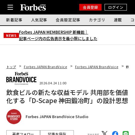
会員登録
ログイン
新着記事
人気記事
会員限定記事
カテゴリ
連載
コ
Forbes JAPAN MEMBERSHIP 新機能｜
NEWS
記事ページ内の広告表示を最小限にしました
トップ
Forbes JAPAN BrandVoice
Forbes JAPAN BrandVoice
飲食ビ
2026.04.24 11:00
飲食ビルの新たな収益モデル 共用部を価値
化する「D-Scape 神田鍛冶町」の設計思想
Forbes JAPAN BrandVoice Studio
著者フォロー
記事を保存