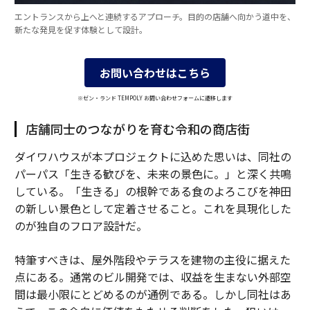
エントランスから上へと連続するアプローチ。目的の店舗へ向かう道中を、
新たな発見を促す体験として設計。
お問い合わせはこちら
※ゼン・ランド TEMPOLY お問い合わせフォームに遷移します
店舗同士のつながりを育む令和の商店街
ダイワハウスが本プロジェクトに込めた思いは、同社の
パーパス「生きる歓びを、未来の景色に。」と深く共鳴
している。「生きる」の根幹である食のよろこびを神田
の新しい景色として定着させること。これを具現化した
のが独自のフロア設計だ。
特筆すべきは、屋外階段やテラスを建物の主役に据えた
点にある。通常のビル開発では、収益を生まない外部空
間は最小限にとどめるのが通例である。しかし同社はあ