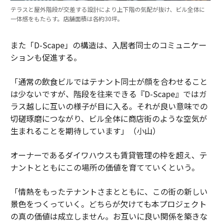
テラスと屋外階段が交差する設計により上下階の気配が抜け、ビル全体に
一体感をもたらす。店舗面積は各約30坪。
また「D-Scape」の構造は、入居者同士のコミュニケー
ションも促進する。
「通常の飲食ビルではテナント同士が顔を合わせること
は少ないですが、階段を往来できる『D-Scape』ではガ
ラス越しに互いの様子が目に入る。それが良い意味での
切磋琢磨につながり、ビル全体に商店街のような空気が
生まれることを期待しています」（小山）
オーナーであるダイワハウスも賃貸管理の枠を超え、テ
ナントとともにこの場所の価値を育てていくという。
「情熱をもったテナントさまとともに、この街の新しい
景色をつくっていく。どちらが欠けても本プロジェクト
の真の価値は成立しません。お互いに良い関係を築きな