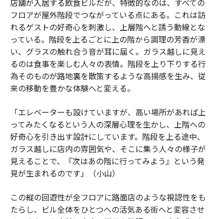
店舗が入居する飲食ビルだが、特徴的なのは、すべての
フロアが屋外階段でつながっている点にある。これは訪
れるゲストの好奇心を刺激し、上層階へと誘う動線とな
っている。階段を上るごとに上の階から調理の芳香が漂
い、グラスの触れ合う音が耳に届く。ガラス越しに見え
るのは食事を楽しむ人々の表情。階段を上り下りする行
為そのものが路地裏を散策するような高揚感を生み、従
来の移動を豊かな体験へと変える。
「エレベーターも設けていますが、高い場所があれば上
ってみたくなるという人の深層心理を生かし、上階への
好奇心を引き出す設計にしています。階段を上る途中、
ガラス越しに店内の雰囲気や、そこに集う人々の様子が
見えることで、『次はあの階に行ってみよう』という発
見が生まれるのです」（小山）
この縦の回遊性が全フロアに路面店のような視認性をも
たらし、ビル全体をひとつへの活気ある街へと変容させ