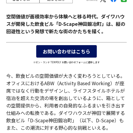
空間価値が面積効率から体験へと移る時代。ダイワハウ
スが開発した飲食ビル「D-Scape神田鍛冶町」は、縦の
回遊性という発想で新たな街のかたちを描く。
お問い合わせはこちら
※ゼン・ランド TEMPOLY お問い合わせフォームに遷移します
今、飲食ビルの空間価値が大きく変わろうとしている。
オフィスにおけるABW（Activity Based Working）が座
席ではなく行動をデザインし、ライフスタイルホテルが
宿泊を超えた交流の場を創出しているように、箱として
の空間提供から、利用者の自発的なふるまいを引き出す
仕組みへの転換である。ダイワハウスが神田で展開する
飲食ビル「D-Scape神田鍛冶町」（以下、D-Scape）も
また、この潮流に対する野心的な挑戦といえる。