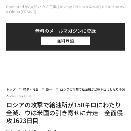
Promoted by 大和ハウス工業 | text by Tetsujiro Kawai | edited by Ay
a Ohtou (CRAING)
無料のメールマガジンに登録
無料登録
トップ
経済・社会
欧州
ロシアの攻撃で給油所が150キロにわたり全滅、ウ
2026.08.05 11:00
ロシアの攻撃で給油所が150キロにわたり
全滅、ウは米国の引き寄せに奔走 全面侵
攻1623日目