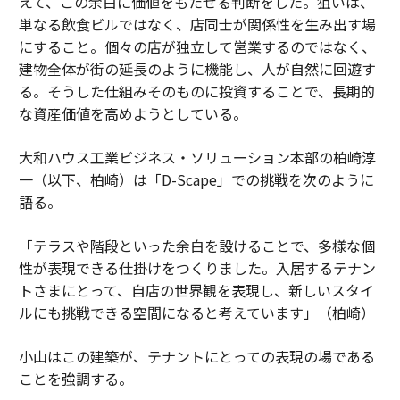
えて、この余白に価値をもたせる判断をした。狙いは、
単なる飲食ビルではなく、店同士が関係性を生み出す場
にすること。個々の店が独立して営業するのではなく、
建物全体が街の延長のように機能し、人が自然に回遊す
る。そうした仕組みそのものに投資することで、長期的
な資産価値を高めようとしている。
大和ハウス工業ビジネス・ソリューション本部の柏崎淳
一（以下、柏崎）は「D-Scape」での挑戦を次のように
語る。
「テラスや階段といった余白を設けることで、多様な個
性が表現できる仕掛けをつくりました。入居するテナン
トさまにとって、自店の世界観を表現し、新しいスタイ
ルにも挑戦できる空間になると考えています」（柏崎）
小山はこの建築が、テナントにとっての表現の場である
ことを強調する。