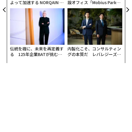
よって加速する NORQAIN JA
設オフィス「Mobius Park」
クルフロウによると、倉庫はロシア軍の
PAN 特別座談会
がオープン──タマディック
が健康経営を徹底する理由
ジェットエンジン搭載ドローン
2機を被弾した。1機目の
攻撃で火災が発生し、従業員が消火活動を始めた数分後
に2機目が襲った。
また、ロシア軍が7月28日にウクライナ各地に行った攻
伝統を礎に、未来を再定義す
内製化こそ、コンサルティン
撃では、合計で少なくとも9人が死亡し、約70人が負傷
る 125年企業BATが挑むス
グの本質だ レバレジーズが
した。最も被害が大きかったのは東部ドネツク州と南部
モークレスな未来
実践する、次世代ファームの
全貌
ヘルソン州で、計7人が死亡した。
ハルキウから150キロの区間でガソリンスタンド
が全滅
一方、ハルキウ州のオレクサンドル・スコリク州議会議
員は、ハルキウと中部の都市ポルタバを結ぶおよそ150
キロの区間にあるガソリンスタンドはすべてロシア軍の
攻撃を受けており、ことごとく破壊されたとウクライナ
のテレビ番組で語った。スコリクによると、ロシア軍は