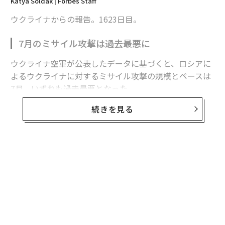
Katya Soldak | Forbes Staff
ウクライナからの報告。1623日目。
7月のミサイル攻撃は過去最悪に
ウクライナ空軍が公表したデータに基づくと、ロシアに
よるウクライナに対するミサイル攻撃の規模とペースは
7月、いずれも過去最悪となった。
続きを見る
ロシア軍は7月に各種ミサイルを計381発発射した。1日
平均で12発強になる。2022年2月の全面侵攻開始以来、
月間発射数、1日あたりの発射数ともに最多だった。
これらの数字は、ロシアが進化させ続けている空襲作戦
において、ミサイルの果たす役割が大きくなってきてい
ることも浮き彫りにしている。ロシアによる大規模攻撃
では、使用される兵器の数では引き続きドローン（無人
機）が圧倒的に多いものの、7月にはミサイルが占める