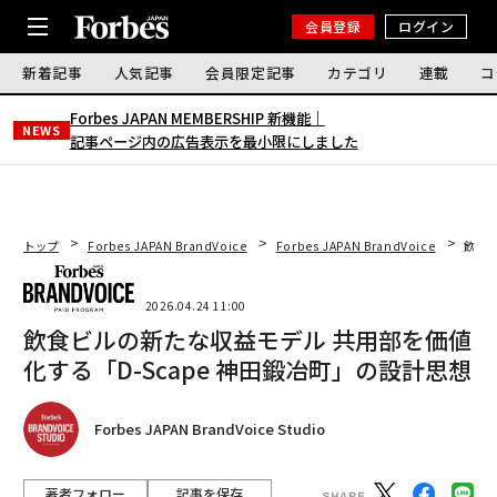
会員登録
ログイン
新着記事
人気記事
会員限定記事
カテゴリ
連載
コ
Forbes JAPAN MEMBERSHIP 新機能｜
NEWS
記事ページ内の広告表示を最小限にしました
トップ
Forbes JAPAN BrandVoice
Forbes JAPAN BrandVoice
飲食ビ
2026.04.24 11:00
飲食ビルの新たな収益モデル 共用部を価値
化する「D-Scape 神田鍛冶町」の設計思想
Forbes JAPAN BrandVoice Studio
著者フォロー
記事を保存