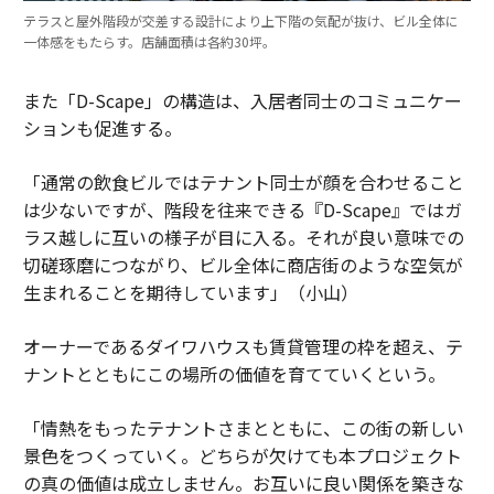
テラスと屋外階段が交差する設計により上下階の気配が抜け、ビル全体に
一体感をもたらす。店舗面積は各約30坪。
また「D-Scape」の構造は、入居者同士のコミュニケー
ションも促進する。
「通常の飲食ビルではテナント同士が顔を合わせること
は少ないですが、階段を往来できる『D-Scape』ではガ
ラス越しに互いの様子が目に入る。それが良い意味での
切磋琢磨につながり、ビル全体に商店街のような空気が
生まれることを期待しています」（小山）
オーナーであるダイワハウスも賃貸管理の枠を超え、テ
ナントとともにこの場所の価値を育てていくという。
「情熱をもったテナントさまとともに、この街の新しい
景色をつくっていく。どちらが欠けても本プロジェクト
の真の価値は成立しません。お互いに良い関係を築きな