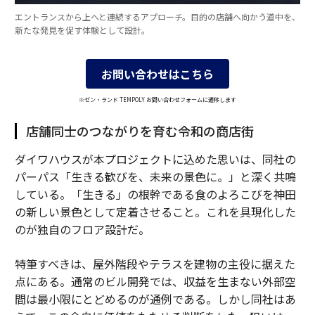
エントランスから上へと連続するアプローチ。目的の店舗へ向かう道中を、
新たな発見を促す体験として設計。
お問い合わせはこちら
※ゼン・ランド TEMPOLY お問い合わせフォームに遷移します
店舗同士のつながりを育む令和の商店街
ダイワハウスが本プロジェクトに込めた思いは、同社の
パーパス「生きる歓びを、未来の景色に。」と深く共鳴
している。「生きる」の根幹である食のよろこびを神田
の新しい景色として定着させること。これを具現化した
のが独自のフロア設計だ。
特筆すべきは、屋外階段やテラスを建物の主役に据えた
点にある。通常のビル開発では、収益を生まない外部空
間は最小限にとどめるのが通例である。しかし同社はあ