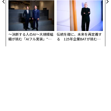
PAN 特別座談会
panが語る「Grow Better」
駅西エリアで、金沢港からほど近くにある問屋町にあ
な組織のつくり方
る。50年前に全国で初めて整備された卸商業団地があ
り、北陸のものづくりや物流拠点となっている。工場や
オフィスの建物が集まる地域の玄関口に、奈良が手がけ
た異色の建物がある。
〜決断する人のAI〜大規模組
伝統を礎に、未来を再定義す
武家屋敷の土塀を連想させるような土の温もりを感じら
織が挑む「AIフル実装」“使
る 125年企業BATが挑むス
う”企業から“動く”企業へ【N
モークレスな未来
れる壁と、「のこぎり屋根」にも見える傾斜のある三角
TTドコモビジネス×PwC】
の屋根が印象的だ。2つの建物の間には、茶室の路地を
思わせる通り道「緑のミチ」がある。県道東側から街路
樹の流れを引き込むように設計したという。
金沢の住宅メーカー「家元」の新社屋「Node（ノー
ド）」だが、地域に開かれたシェア型オフィスとなって
いる。家元社員の専用スペースだけでなく、アートギャ
ラリーやカフェレストラン、レンタルオフィスなどが共
存している。