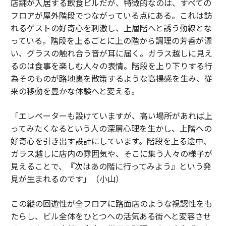
店舗が入居する飲食ビルだが、特徴的なのは、すべての
フロアが屋外階段でつながっている点にある。これは訪
れるゲストの好奇心を刺激し、上層階へと誘う動線とな
っている。階段を上るごとに上の階から調理の芳香が漂
い、グラスの触れ合う音が耳に届く。ガラス越しに見え
るのは食事を楽しむ人々の表情。階段を上り下りする行
為そのものが路地裏を散策するような高揚感を生み、従
来の移動を豊かな体験へと変える。
「エレベーターも設けていますが、高い場所があれば上
ってみたくなるという人の深層心理を生かし、上階への
好奇心を引き出す設計にしています。階段を上る途中、
ガラス越しに店内の雰囲気や、そこに集う人々の様子が
見えることで、『次はあの階に行ってみよう』という発
見が生まれるのです」（小山）
この縦の回遊性が全フロアに路面店のような視認性をも
たらし、ビル全体をひとつへの活気ある街へと変容させ