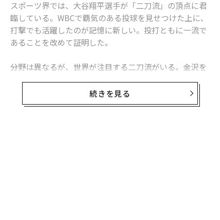
スポーツ界では、大谷翔平選手が「二刀流」の頂点に君
臨している。WBCで覇気のある投球を見せつけた上に、
打撃でも活躍したのが記憶に新しい。投打ともに一流で
あることを改めて証明した。
分野は異なるが、世界が注目する二刀流がいる。金沢を
拠点にする陶芸家であり、建築家の奈良祐希だ。
続きを見る
「僕としては処女作となる建築が竣工間近です」
そんな連絡をもらったのは、春一番が吹く頃だった。コ
ロナ禍の紆余曲折を経て、新しいシェア型オフィス「No
de」が完成した。
これまで、建築設計に使われる3DCADやプログラミング
などを活用し、制作する異色の陶芸家として紹介したこ
とはあるが、今度は陶芸的なアプローチを建築に取り入
れたという──。奈良が拠点にする金沢へ向かった。