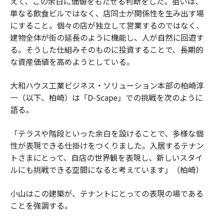
えて、この余白に価値をもたせる判断をした。狙いは、
単なる飲食ビルではなく、店同士が関係性を生み出す場
にすること。個々の店が独立して営業するのではなく、
建物全体が街の延長のように機能し、人が自然に回遊す
る。そうした仕組みそのものに投資することで、長期的
な資産価値を高めようとしている。
大和ハウス工業ビジネス・ソリューション本部の柏崎淳
一（以下、柏崎）は「D-Scape」での挑戦を次のように
語る。
「テラスや階段といった余白を設けることで、多様な個
性が表現できる仕掛けをつくりました。入居するテナン
トさまにとって、自店の世界観を表現し、新しいスタイ
ルにも挑戦できる空間になると考えています」（柏崎）
小山はこの建築が、テナントにとっての表現の場である
ことを強調する。