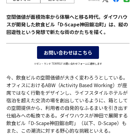
空間価値が面積効率から体験へと移る時代。ダイワハウ
スが開発した飲食ビル「D-Scape神田鍛冶町」は、縦の
回遊性という発想で新たな街のかたちを描く。
お問い合わせはこちら
※ゼン・ランド TEMPOLY お問い合わせフォームに遷移します
今、飲食ビルの空間価値が大きく変わろうとしている。
オフィスにおけるABW（Activity Based Working）が座
席ではなく行動をデザインし、ライフスタイルホテルが
宿泊を超えた交流の場を創出しているように、箱として
の空間提供から、利用者の自発的なふるまいを引き出す
仕組みへの転換である。ダイワハウスが神田で展開する
飲食ビル「D-Scape神田鍛冶町」（以下、D-Scape）も
また、この潮流に対する野心的な挑戦といえる。