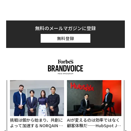
コロナ禍で「権威的な象徴」から脱却、生まれ
た新発想
無料のメールマガジンに登録
無料登録
内
グ
実
“
全
シ
県道の裏側から見た「Node」低層でありながら、多機能のシェア型オフィスだ
グ
挑戦は個から始まり、共創に
AIが変えるのは効率ではなく
奈良が手がけたシェア型オフィスは、再開発が進む金沢
よって加速する NORQAIN JA
顧客体験だ──HubSpot Ja