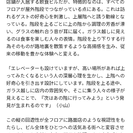
店舗が入居する飲食ビルだが、特徴的なのは、すべての
フロアが屋外階段でつながっている点にある。これは訪
れるゲストの好奇心を刺激し、上層階へと誘う動線とな
っている。階段を上るごとに上の階から調理の芳香が漂
い、グラスの触れ合う音が耳に届く。ガラス越しに見え
るのは食事を楽しむ人々の表情。階段を上り下りする行
為そのものが路地裏を散策するような高揚感を生み、従
来の移動を豊かな体験へと変える。
「エレベーターも設けていますが、高い場所があれば上
ってみたくなるという人の深層心理を生かし、上階への
好奇心を引き出す設計にしています。階段を上る途中、
ガラス越しに店内の雰囲気や、そこに集う人々の様子が
見えることで、『次はあの階に行ってみよう』という発
見が生まれるのです」（小山）
この縦の回遊性が全フロアに路面店のような視認性をも
たらし、ビル全体をひとつへの活気ある街へと変容させ