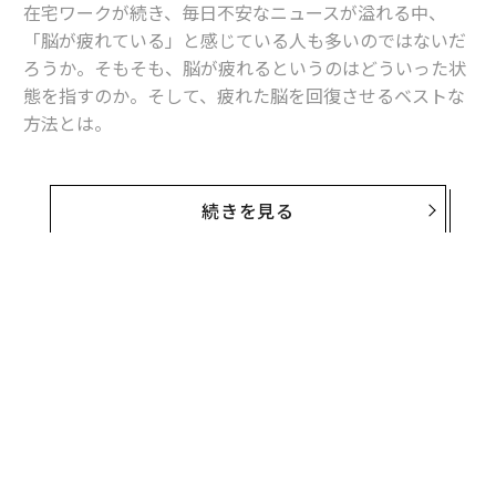
在宅ワークが続き、毎日不安なニュースが溢れる中、
「脳が疲れている」と感じている人も多いのではないだ
ろうか。そもそも、脳が疲れるというのはどういった状
態を指すのか。そして、疲れた脳を回復させるベストな
方法とは。
作業療法士であり、脳の機能を活かした人材開発を行う
「ユークロニア」代表、菅原洋平氏に話を聞いた。
続きを見る
脳が疲れているのは、どんな時？
脳が疲れを感じるのは、目の前で起きている場面と脳の