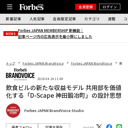
会員登録
ログイン
新着記事
人気記事
会員限定記事
カテゴリ
連載
コ
Forbes JAPAN MEMBERSHIP 新機能｜
NEWS
記事ページ内の広告表示を最小限にしました
トップ
Forbes JAPAN BrandVoice
Forbes JAPAN BrandVoice
飲食ビ
2026.04.24 11:00
飲食ビルの新たな収益モデル 共用部を価値
化する「D-Scape 神田鍛冶町」の設計思想
Forbes JAPAN BrandVoice Studio
著者フォロー
記事を保存