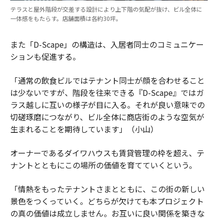
テラスと屋外階段が交差する設計により上下階の気配が抜け、ビル全体に
一体感をもたらす。店舗面積は各約30坪。
また「D-Scape」の構造は、入居者同士のコミュニケー
ションも促進する。
「通常の飲食ビルではテナント同士が顔を合わせること
は少ないですが、階段を往来できる『D-Scape』ではガ
ラス越しに互いの様子が目に入る。それが良い意味での
切磋琢磨につながり、ビル全体に商店街のような空気が
生まれることを期待しています」（小山）
オーナーであるダイワハウスも賃貸管理の枠を超え、テ
ナントとともにこの場所の価値を育てていくという。
「情熱をもったテナントさまとともに、この街の新しい
景色をつくっていく。どちらが欠けても本プロジェクト
の真の価値は成立しません。お互いに良い関係を築きな