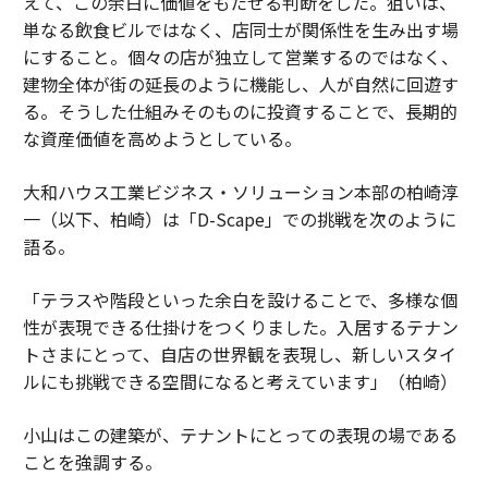
えて、この余白に価値をもたせる判断をした。狙いは、
単なる飲食ビルではなく、店同士が関係性を生み出す場
にすること。個々の店が独立して営業するのではなく、
建物全体が街の延長のように機能し、人が自然に回遊す
る。そうした仕組みそのものに投資することで、長期的
な資産価値を高めようとしている。
大和ハウス工業ビジネス・ソリューション本部の柏崎淳
一（以下、柏崎）は「D-Scape」での挑戦を次のように
語る。
「テラスや階段といった余白を設けることで、多様な個
性が表現できる仕掛けをつくりました。入居するテナン
トさまにとって、自店の世界観を表現し、新しいスタイ
ルにも挑戦できる空間になると考えています」（柏崎）
小山はこの建築が、テナントにとっての表現の場である
ことを強調する。