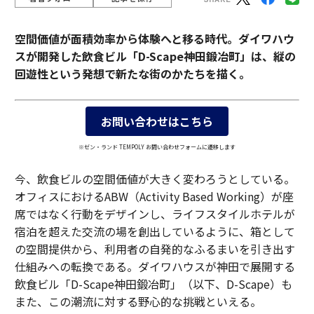
空間価値が面積効率から体験へと移る時代。ダイワハウ
スが開発した飲食ビル「D-Scape神田鍛冶町」は、縦の
回遊性という発想で新たな街のかたちを描く。
お問い合わせはこちら
※ゼン・ランド TEMPOLY お問い合わせフォームに遷移します
今、飲食ビルの空間価値が大きく変わろうとしている。
オフィスにおけるABW（Activity Based Working）が座
席ではなく行動をデザインし、ライフスタイルホテルが
宿泊を超えた交流の場を創出しているように、箱として
の空間提供から、利用者の自発的なふるまいを引き出す
仕組みへの転換である。ダイワハウスが神田で展開する
飲食ビル「D-Scape神田鍛冶町」（以下、D-Scape）も
また、この潮流に対する野心的な挑戦といえる。