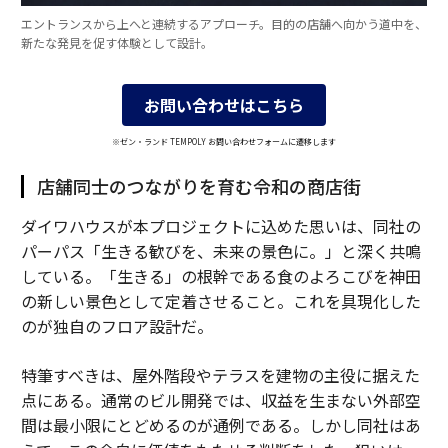
エントランスから上へと連続するアプローチ。目的の店舗へ向かう道中を、
新たな発見を促す体験として設計。
お問い合わせはこちら
※ゼン・ランド TEMPOLY お問い合わせフォームに遷移します
店舗同士のつながりを育む令和の商店街
ダイワハウスが本プロジェクトに込めた思いは、同社の
パーパス「生きる歓びを、未来の景色に。」と深く共鳴
している。「生きる」の根幹である食のよろこびを神田
の新しい景色として定着させること。これを具現化した
のが独自のフロア設計だ。
特筆すべきは、屋外階段やテラスを建物の主役に据えた
点にある。通常のビル開発では、収益を生まない外部空
間は最小限にとどめるのが通例である。しかし同社はあ