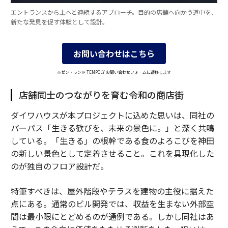
エントランスから上へと連続するアプローチ。目的の店舗へ向かう道中を、
新たな発見を促す体験として設計。
お問い合わせはこちら
※ゼン・ランド TEMPOLY お問い合わせフォームに遷移します
店舗同士のつながりを育む令和の商店街
ダイワハウスが本プロジェクトに込めた思いは、同社の
パーパス「生きる歓びを、未来の景色に。」と深く共鳴
している。「生きる」の根幹である食のよろこびを神田
の新しい景色として定着させること。これを具現化した
のが独自のフロア設計だ。
特筆すべきは、屋外階段やテラスを建物の主役に据えた
点にある。通常のビル開発では、収益を生まない外部空
間は最小限にとどめるのが通例である。しかし同社はあ