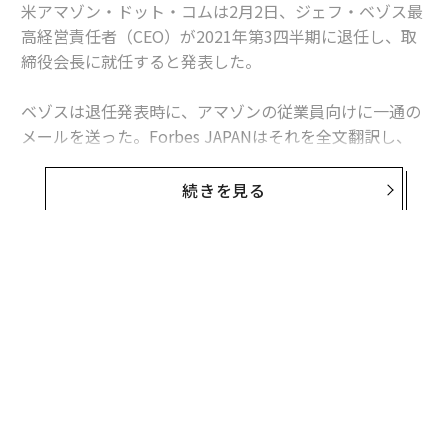
米アマゾン・ドット・コムは2月2日、ジェフ・ベゾス最
高経営責任者（CEO）が2021年第3四半期に退任し、取
締役会長に就任すると発表した。
ベゾスは退任発表時に、アマゾンの従業員向けに一通の
メールを送った。Forbes JAPANはそれを全文翻訳し、
紹介する。
続きを見る
親愛なるアマゾニアンたちへ
今年の第3四半期に私がアマゾン取締役会長職に移行
し、アンディ・ジャシーが次のCEOに就任することを喜
んで発表します。
取締役会長のポジションでは、新製品や新規事業にエネ
ルギーと注力を注ぎたいと思っています。アンディは社