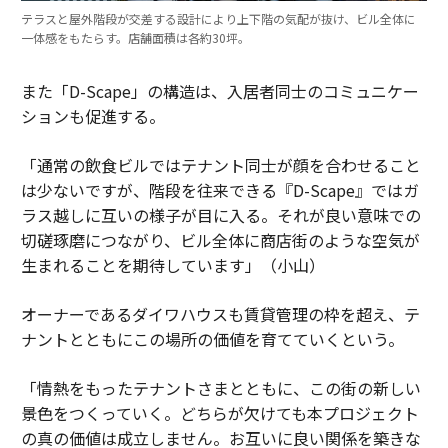
テラスと屋外階段が交差する設計により上下階の気配が抜け、ビル全体に
一体感をもたらす。店舗面積は各約30坪。
また「D-Scape」の構造は、入居者同士のコミュニケー
ションも促進する。
「通常の飲食ビルではテナント同士が顔を合わせること
は少ないですが、階段を往来できる『D-Scape』ではガ
ラス越しに互いの様子が目に入る。それが良い意味での
切磋琢磨につながり、ビル全体に商店街のような空気が
生まれることを期待しています」（小山）
オーナーであるダイワハウスも賃貸管理の枠を超え、テ
ナントとともにこの場所の価値を育てていくという。
「情熱をもったテナントさまとともに、この街の新しい
景色をつくっていく。どちらが欠けても本プロジェクト
の真の価値は成立しません。お互いに良い関係を築きな