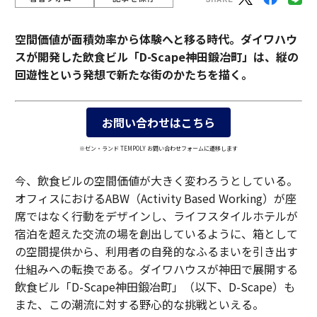
空間価値が面積効率から体験へと移る時代。ダイワハウ
スが開発した飲食ビル「D-Scape神田鍛冶町」は、縦の
回遊性という発想で新たな街のかたちを描く。
お問い合わせはこちら
※ゼン・ランド TEMPOLY お問い合わせフォームに遷移します
今、飲食ビルの空間価値が大きく変わろうとしている。
オフィスにおけるABW（Activity Based Working）が座
席ではなく行動をデザインし、ライフスタイルホテルが
宿泊を超えた交流の場を創出しているように、箱として
の空間提供から、利用者の自発的なふるまいを引き出す
仕組みへの転換である。ダイワハウスが神田で展開する
飲食ビル「D-Scape神田鍛冶町」（以下、D-Scape）も
また、この潮流に対する野心的な挑戦といえる。