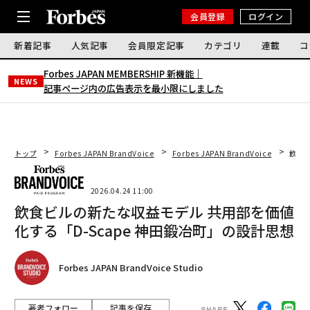
会員登録
ログイン
新着記事
人気記事
会員限定記事
カテゴリ
連載
コ
Forbes JAPAN MEMBERSHIP 新機能｜
NEWS
記事ページ内の広告表示を最小限にしました
トップ
Forbes JAPAN BrandVoice
Forbes JAPAN BrandVoice
飲食ビ
2026.04.24 11:00
飲食ビルの新たな収益モデル 共用部を価値
化する「D-Scape 神田鍛冶町」の設計思想
Forbes JAPAN BrandVoice Studio
著者フォロー
記事を保存