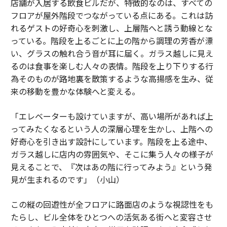
店舗が入居する飲食ビルだが、特徴的なのは、すべての
フロアが屋外階段でつながっている点にある。これは訪
れるゲストの好奇心を刺激し、上層階へと誘う動線とな
っている。階段を上るごとに上の階から調理の芳香が漂
い、グラスの触れ合う音が耳に届く。ガラス越しに見え
るのは食事を楽しむ人々の表情。階段を上り下りする行
為そのものが路地裏を散策するような高揚感を生み、従
来の移動を豊かな体験へと変える。
「エレベーターも設けていますが、高い場所があれば上
ってみたくなるという人の深層心理を生かし、上階への
好奇心を引き出す設計にしています。階段を上る途中、
ガラス越しに店内の雰囲気や、そこに集う人々の様子が
見えることで、『次はあの階に行ってみよう』という発
見が生まれるのです」（小山）
この縦の回遊性が全フロアに路面店のような視認性をも
たらし、ビル全体をひとつへの活気ある街へと変容させ