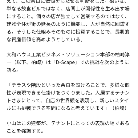
えて、この余白に価値をもたせる判断をした。狙いは、
単なる飲食ビルではなく、店同士が関係性を生み出す場
にすること。個々の店が独立して営業するのではなく、
建物全体が街の延長のように機能し、人が自然に回遊す
る。そうした仕組みそのものに投資することで、長期的
な資産価値を高めようとしている。
大和ハウス工業ビジネス・ソリューション本部の柏崎淳
一（以下、柏崎）は「D-Scape」での挑戦を次のように
語る。
「テラスや階段といった余白を設けることで、多様な個
性が表現できる仕掛けをつくりました。入居するテナン
トさまにとって、自店の世界観を表現し、新しいスタイ
ルにも挑戦できる空間になると考えています」（柏崎）
小山はこの建築が、テナントにとっての表現の場である
ことを強調する。