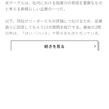
米グーグルは、社内における指導力の育成を重要なもの
と考える素晴らしい企業の一つだ。
以下、同社がリーダーたちの評価につなげるため、従業
員らに回答してもらう13の質問を紹介する。最後の2問
以外は、「はい／いいえ」で答えるものとなっている。
1. 上司は私がパフォーマンスを向上させるために、今
続きを見る
すぐ実行できることをアドバイスしてくれる
編集＝木内涼子
2026年9月号発売中
最新号の購入はこちらから