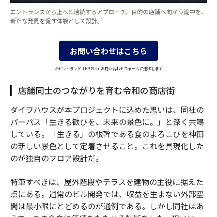
エントランスから上へと連続するアプローチ。目的の店舗へ向かう道中を、
新たな発見を促す体験として設計。
お問い合わせはこちら
※ゼン・ランド TEMPOLY お問い合わせフォームに遷移します
店舗同士のつながりを育む令和の商店街
ダイワハウスが本プロジェクトに込めた思いは、同社の
パーパス「生きる歓びを、未来の景色に。」と深く共鳴
している。「生きる」の根幹である食のよろこびを神田
の新しい景色として定着させること。これを具現化した
のが独自のフロア設計だ。
特筆すべきは、屋外階段やテラスを建物の主役に据えた
点にある。通常のビル開発では、収益を生まない外部空
間は最小限にとどめるのが通例である。しかし同社はあ