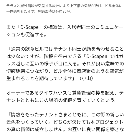
テラスと屋外階段が交差する設計により上下階の気配が抜け、ビル全体に
一体感をもたらす。店舗面積は各約30坪。
また「D-Scape」の構造は、入居者同士のコミュニケー
ションも促進する。
「通常の飲食ビルではテナント同士が顔を合わせること
は少ないですが、階段を往来できる『D-Scape』ではガ
ラス越しに互いの様子が目に入る。それが良い意味での
切磋琢磨につながり、ビル全体に商店街のような空気が
生まれることを期待しています」（小山）
オーナーであるダイワハウスも賃貸管理の枠を超え、テ
ナントとともにこの場所の価値を育てていくという。
「情熱をもったテナントさまとともに、この街の新しい
景色をつくっていく。どちらが欠けても本プロジェクト
の真の価値は成立しません。お互いに良い関係を築きな