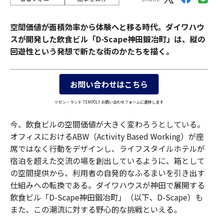
空間価値が面積効率から体験へと移る時代。ダイワハウ
スが開発した飲食ビル「D-Scape神田鍛冶町」は、縦の
回遊性という発想で新たな街のかたちを描く。
お問い合わせはこちら
※ゼン・ランド TEMPOLY お問い合わせフォームに遷移します
今、飲食ビルの空間価値が大きく変わろうとしている。
オフィスにおけるABW（Activity Based Working）が座
席ではなく行動をデザインし、ライフスタイルホテルが
宿泊を超えた交流の場を創出しているように、箱として
の空間提供から、利用者の自発的なふるまいを引き出す
仕組みへの転換である。ダイワハウスが神田で展開する
飲食ビル「D-Scape神田鍛冶町」（以下、D-Scape）も
また、この潮流に対する野心的な挑戦といえる。