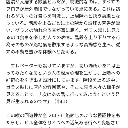
店舗が入居する飲食ビルだが、特徴的なのは、すべての
フロアが屋外階段でつながっている点にある。これは訪
れるゲストの好奇心を刺激し、上層階へと誘う動線とな
っている。階段を上るごとに上の階から調理の芳香が漂
い、グラスの触れ合う音が耳に届く。ガラス越しに見え
るのは食事を楽しむ人々の表情。階段を上り下りする行
為そのものが路地裏を散策するような高揚感を生み、従
来の移動を豊かな体験へと変える。
「エレベーターも設けていますが、高い場所があれば上
ってみたくなるという人の深層心理を生かし、上階への
好奇心を引き出す設計にしています。階段を上る途中、
ガラス越しに店内の雰囲気や、そこに集う人々の様子が
見えることで、『次はあの階に行ってみよう』という発
見が生まれるのです」（小山）
この縦の回遊性が全フロアに路面店のような視認性をも
たらし、ビル全体をひとつへの活気ある街へと変容させ