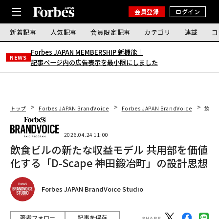
会員登録
ログイン
新着記事
人気記事
会員限定記事
カテゴリ
連載
コ
Forbes JAPAN MEMBERSHIP 新機能｜
NEWS
記事ページ内の広告表示を最小限にしました
トップ
Forbes JAPAN BrandVoice
Forbes JAPAN BrandVoice
飲食ビ
2026.04.24 11:00
飲食ビルの新たな収益モデル 共用部を価値
化する「D-Scape 神田鍛冶町」の設計思想
Forbes JAPAN BrandVoice Studio
著者フォロー
記事を保存