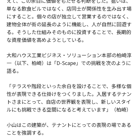
えて、この余白に価値をもたせる判断をした。狙いは、
単なる飲食ビルではなく、店同士が関係性を生み出す場
にすること。個々の店が独立して営業するのではなく、
建物全体が街の延長のように機能し、人が自然に回遊す
る。そうした仕組みそのものに投資することで、長期的
な資産価値を高めようとしている。
大和ハウス工業ビジネス・ソリューション本部の柏崎淳
一（以下、柏崎）は「D-Scape」での挑戦を次のように
語る。
「テラスや階段といった余白を設けることで、多様な個
性が表現できる仕掛けをつくりました。入居するテナン
トさまにとって、自店の世界観を表現し、新しいスタイ
ルにも挑戦できる空間になると考えています」（柏崎）
小山はこの建築が、テナントにとっての表現の場である
ことを強調する。