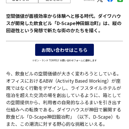
空間価値が面積効率から体験へと移る時代。ダイワハウ
スが開発した飲食ビル「D-Scape神田鍛冶町」は、縦の
回遊性という発想で新たな街のかたちを描く。
お問い合わせはこちら
※ゼン・ランド TEMPOLY お問い合わせフォームに遷移します
今、飲食ビルの空間価値が大きく変わろうとしている。
オフィスにおけるABW（Activity Based Working）が座
席ではなく行動をデザインし、ライフスタイルホテルが
宿泊を超えた交流の場を創出しているように、箱として
の空間提供から、利用者の自発的なふるまいを引き出す
仕組みへの転換である。ダイワハウスが神田で展開する
飲食ビル「D-Scape神田鍛冶町」（以下、D-Scape）も
また、この潮流に対する野心的な挑戦といえる。