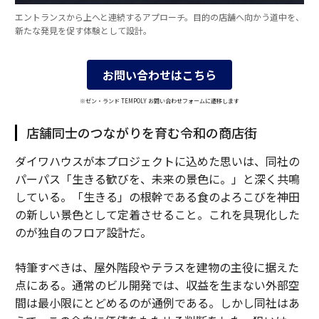
エントランスから上へと連続するアプローチ。目的の店舗へ向かう道中を、
新たな発見を促す体験として設計。
お問い合わせはこちら
※ゼン・ランド TEMPOLY お問い合わせフォームに遷移します
店舗同士のつながりを育む令和の商店街
ダイワハウスが本プロジェクトに込めた思いは、同社の
パーパス「生きる歓びを、未来の景色に。」と深く共鳴
している。「生きる」の根幹である食のよろこびを神田
の新しい景色として定着させること。これを具現化した
のが独自のフロア設計だ。
特筆すべきは、屋外階段やテラスを建物の主役に据えた
点にある。通常のビル開発では、収益を生まない外部空
間は最小限にとどめるのが通例である。しかし同社はあ