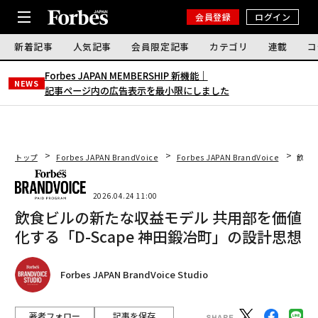
会員登録
ログイン
新着記事
人気記事
会員限定記事
カテゴリ
連載
コ
Forbes JAPAN MEMBERSHIP 新機能｜
NEWS
記事ページ内の広告表示を最小限にしました
トップ
Forbes JAPAN BrandVoice
Forbes JAPAN BrandVoice
飲食ビ
2026.04.24 11:00
飲食ビルの新たな収益モデル 共用部を価値
化する「D-Scape 神田鍛冶町」の設計思想
Forbes JAPAN BrandVoice Studio
著者フォロー
記事を保存