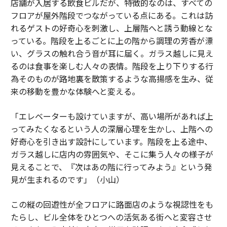
店舗が入居する飲食ビルだが、特徴的なのは、すべての
フロアが屋外階段でつながっている点にある。これは訪
れるゲストの好奇心を刺激し、上層階へと誘う動線とな
っている。階段を上るごとに上の階から調理の芳香が漂
い、グラスの触れ合う音が耳に届く。ガラス越しに見え
るのは食事を楽しむ人々の表情。階段を上り下りする行
為そのものが路地裏を散策するような高揚感を生み、従
来の移動を豊かな体験へと変える。
「エレベーターも設けていますが、高い場所があれば上
ってみたくなるという人の深層心理を生かし、上階への
好奇心を引き出す設計にしています。階段を上る途中、
ガラス越しに店内の雰囲気や、そこに集う人々の様子が
見えることで、『次はあの階に行ってみよう』という発
見が生まれるのです」（小山）
この縦の回遊性が全フロアに路面店のような視認性をも
たらし、ビル全体をひとつへの活気ある街へと変容させ