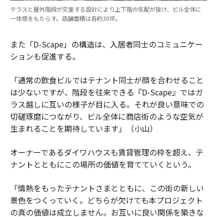
テラスと屋外階段が交差する設計により上下階の気配が抜け、ビル全体に
一体感をもたらす。店舗面積は各約30坪。
また「D-Scape」の構造は、入居者同士のコミュニケー
ションも促進する。
「通常の飲食ビルではテナント同士が顔を合わせること
は少ないですが、階段を往来できる『D-Scape』ではガ
ラス越しに互いの様子が目に入る。それが良い意味での
切磋琢磨につながり、ビル全体に商店街のような空気が
生まれることを期待しています」（小山）
オーナーであるダイワハウスも賃貸管理の枠を超え、テ
ナントとともにこの場所の価値を育てていくという。
「情熱をもったテナントさまとともに、この街の新しい
景色をつくっていく。どちらが欠けても本プロジェクト
の真の価値は成立しません。お互いに良い関係を築きな