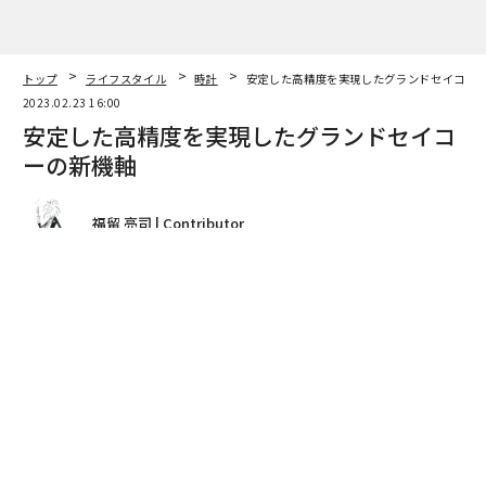
トップ
ライフスタイル
時計
安定した高精度を実現したグランドセイコー
2023.02.23 16:00
安定した高精度を実現したグランドセイコ
ーの新機軸
福留 亮司 | Contributor
著者フォロー
記事を保存
Kodo コンスタントフォース・トゥールビヨン
グランドセイコー初の機械式複雑時計は、多角的に楽し
める非常に魅力的な時計だった。
いまや精度だけを求めるならば、クォーツや電波時計、