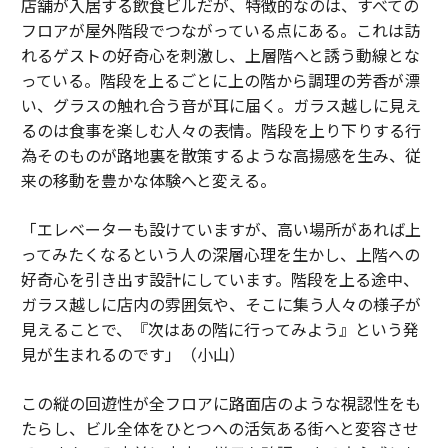
店舗が入居する飲食ビルだが、特徴的なのは、すべての
フロアが屋外階段でつながっている点にある。これは訪
れるゲストの好奇心を刺激し、上層階へと誘う動線とな
っている。階段を上るごとに上の階から調理の芳香が漂
い、グラスの触れ合う音が耳に届く。ガラス越しに見え
るのは食事を楽しむ人々の表情。階段を上り下りする行
為そのものが路地裏を散策するような高揚感を生み、従
来の移動を豊かな体験へと変える。
「エレベーターも設けていますが、高い場所があれば上
ってみたくなるという人の深層心理を生かし、上階への
好奇心を引き出す設計にしています。階段を上る途中、
ガラス越しに店内の雰囲気や、そこに集う人々の様子が
見えることで、『次はあの階に行ってみよう』という発
見が生まれるのです」（小山）
この縦の回遊性が全フロアに路面店のような視認性をも
たらし、ビル全体をひとつへの活気ある街へと変容させ