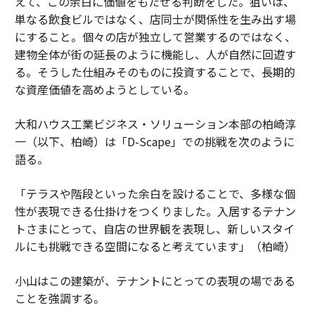
えて、この余白に価値をもたせる判断をした。狙いは、
単なる飲食ビルではなく、店同士が関係性を生み出す場
にすること。個々の店が独立して営業するのではなく、
建物全体が街の延長のように機能し、人が自然に回遊す
る。そうした仕組みそのものに投資することで、長期的
な資産価値を高めようとしている。
大和ハウス工業ビジネス・ソリューション本部の柏崎淳
一（以下、柏崎）は「D-Scape」での挑戦を次のように
語る。
「テラスや階段といった余白を設けることで、多様な個
性が表現できる仕掛けをつくりました。入居するテナン
トさまにとって、自店の世界観を表現し、新しいスタイ
ルにも挑戦できる空間になると考えています」（柏崎）
小山はこの建築が、テナントにとっての表現の場である
ことを強調する。