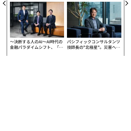
モークレスな未来
た「次なる武器」
〜決断する人のAI〜AI時代の
パシフィックコンサルタンツ
金融パラダイムシフト、「超
技師長の"北極星"。災害への
個別化」の核心 【MUFG×ウ
無力感を乗り越え見つけた、
ェルスナビ×PwC】
防災一筋20年の答え