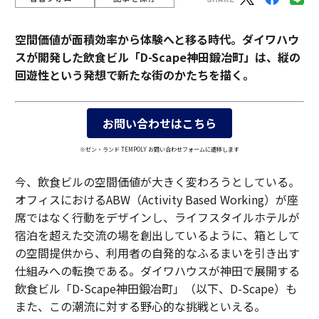
空間価値が面積効率から体験へと移る時代。ダイワハウ
スが開発した飲食ビル「D-Scape神田鍛冶町」は、縦の
回遊性という発想で新たな街のかたちを描く。
お問い合わせはこちら
※ゼン・ランド TEMPOLY お問い合わせフォームに遷移します
今、飲食ビルの空間価値が大きく変わろうとしている。
オフィスにおけるABW（Activity Based Working）が座
席ではなく行動をデザインし、ライフスタイルホテルが
宿泊を超えた交流の場を創出しているように、箱として
の空間提供から、利用者の自発的なふるまいを引き出す
仕組みへの転換である。ダイワハウスが神田で展開する
飲食ビル「D-Scape神田鍛冶町」（以下、D-Scape）も
また、この潮流に対する野心的な挑戦といえる。