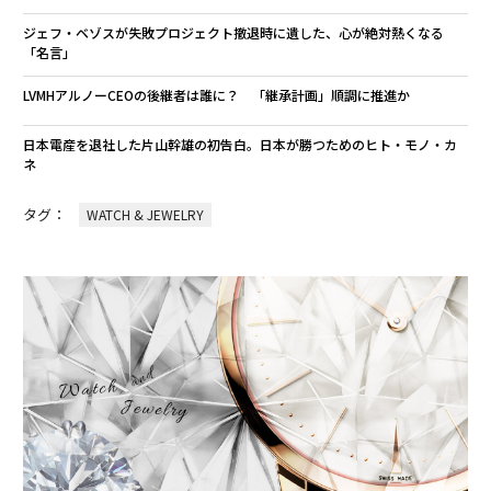
ジェフ・ベゾスが失敗プロジェクト撤退時に遺した、心が絶対熱くなる
「名言」
LVMHアルノーCEOの後継者は誰に？ 「継承計画」順調に推進か
日本電産を退社した片山幹雄の初告白。日本が勝つためのヒト・モノ・カ
ネ
タグ：
WATCH & JEWELRY