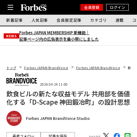
会員登録
ログイン
新着記事
人気記事
会員限定記事
カテゴリ
連載
コ
Forbes JAPAN MEMBERSHIP 新機能｜
NEWS
記事ページ内の広告表示を最小限にしました
トップ
Forbes JAPAN BrandVoice
Forbes JAPAN BrandVoice
飲食ビ
2026.04.24 11:00
飲食ビルの新たな収益モデル 共用部を価値
化する「D-Scape 神田鍛冶町」の設計思想
Forbes JAPAN BrandVoice Studio
著者フォロー
記事を保存