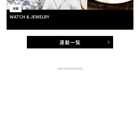
連載
WATCH & JEWELRY
連載一覧
advertisement