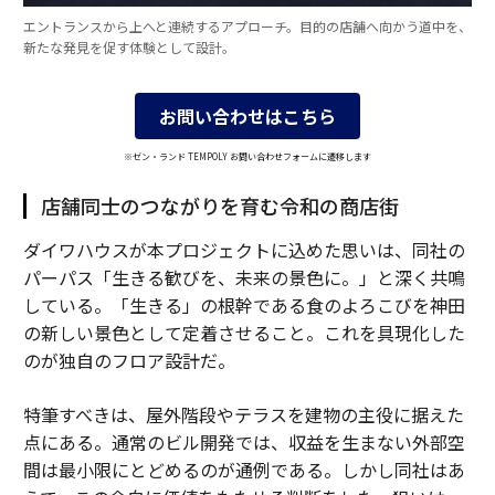
エントランスから上へと連続するアプローチ。目的の店舗へ向かう道中を、
新たな発見を促す体験として設計。
お問い合わせはこちら
※ゼン・ランド TEMPOLY お問い合わせフォームに遷移します
店舗同士のつながりを育む令和の商店街
ダイワハウスが本プロジェクトに込めた思いは、同社の
パーパス「生きる歓びを、未来の景色に。」と深く共鳴
している。「生きる」の根幹である食のよろこびを神田
の新しい景色として定着させること。これを具現化した
のが独自のフロア設計だ。
特筆すべきは、屋外階段やテラスを建物の主役に据えた
点にある。通常のビル開発では、収益を生まない外部空
間は最小限にとどめるのが通例である。しかし同社はあ