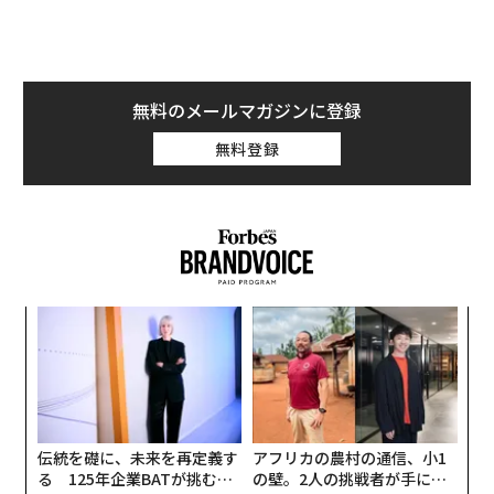
無料のメールマガジンに登録
無料登録
キ
目
か。
の
キャ
ン
挑
R S
よっ
PA
伝統を礎に、未来を再定義す
アフリカの農村の通信、小1
る 125年企業BATが挑むス
の壁。2人の挑戦者が手にし