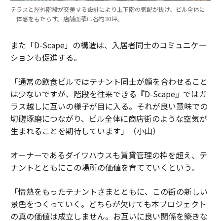
テラスと屋外階段が交差する設計により上下階の気配が抜け、ビル全体に
一体感をもたらす。店舗面積は各約30坪。
また「D-Scape」の構造は、入居者同士のコミュニケー
ションも促進する。
「通常の飲食ビルではテナント同士が顔を合わせること
は少ないですが、階段を往来できる『D-Scape』ではガ
ラス越しに互いの様子が目に入る。それが良い意味での
切磋琢磨につながり、ビル全体に商店街のような空気が
生まれることを期待しています」（小山）
オーナーであるダイワハウスも賃貸管理の枠を超え、テ
ナントとともにこの場所の価値を育てていくという。
「情熱をもったテナントさまとともに、この街の新しい
景色をつくっていく。どちらが欠けても本プロジェクト
の真の価値は成立しません。お互いに良い関係を築きな