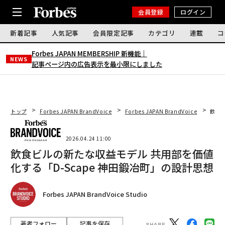
会員登録
ログイン
新着記事
人気記事
会員限定記事
カテゴリ
連載
コ
Forbes JAPAN MEMBERSHIP 新機能｜
NEWS
記事ページ内の広告表示を最小限にしました
トップ
Forbes JAPAN BrandVoice
Forbes JAPAN BrandVoice
飲食ビ
2026.04.24 11:00
飲食ビルの新たな収益モデル 共用部を価値
化する「D-Scape 神田鍛冶町」の設計思想
Forbes JAPAN BrandVoice Studio
著者フォロー
記事を保存