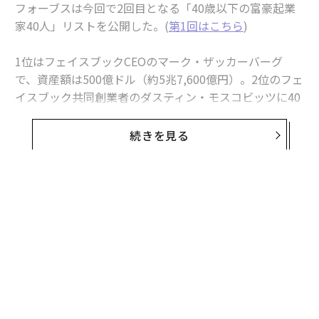
フォーブスは今回で2回目となる「40歳以下の富豪起業
家40人」リストを公開した。(
第1回はこちら
)
1位はフェイスブックCEOのマーク・ザッカーバーグ
で、資産額は500億ドル（約5兆7,600億円）。2位のフェ
イスブック共同創業者のダスティン・モスコビッツに40
0億ドル以上の大差をつけた。
続きを見る
今回の注目株に挙げられるのはオンライン決済会社のス
トライプを創業したコリソン兄弟。ジョン・コリソン
（26）とパトリック・コリソン（28）の2名はともに資
産額11億ドル（約1,270億円）で15位に入った。ジョン
はスナップチャット共同創業者のエヴァン・スピーゲル
と同じ26歳だが、ジョンのほうが2か月若い。
編集＝上田裕資