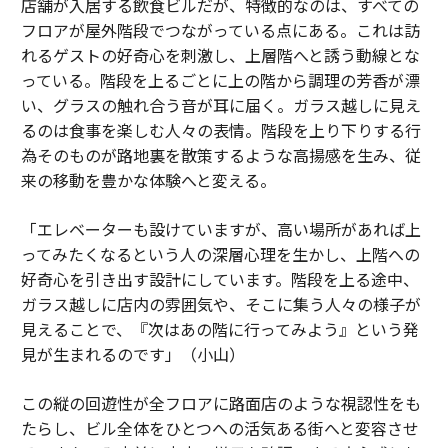
店舗が入居する飲食ビルだが、特徴的なのは、すべての
フロアが屋外階段でつながっている点にある。これは訪
れるゲストの好奇心を刺激し、上層階へと誘う動線とな
っている。階段を上るごとに上の階から調理の芳香が漂
い、グラスの触れ合う音が耳に届く。ガラス越しに見え
るのは食事を楽しむ人々の表情。階段を上り下りする行
為そのものが路地裏を散策するような高揚感を生み、従
来の移動を豊かな体験へと変える。
「エレベーターも設けていますが、高い場所があれば上
ってみたくなるという人の深層心理を生かし、上階への
好奇心を引き出す設計にしています。階段を上る途中、
ガラス越しに店内の雰囲気や、そこに集う人々の様子が
見えることで、『次はあの階に行ってみよう』という発
見が生まれるのです」（小山）
この縦の回遊性が全フロアに路面店のような視認性をも
たらし、ビル全体をひとつへの活気ある街へと変容させ