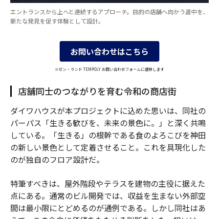
エントランスから上へと連続するアプローチ。目的の店舗へ向かう道中を、
新たな発見を促す体験として設計。
お問い合わせはこちら
※ゼン・ランド TEMPOLY お問い合わせフォームに遷移します
店舗同士のつながりを育む令和の商店街
ダイワハウスが本プロジェクトに込めた思いは、同社の
パーパス「生きる歓びを、未来の景色に。」と深く共鳴
している。「生きる」の根幹である食のよろこびを神田
の新しい景色として定着させること。これを具現化した
のが独自のフロア設計だ。
特筆すべきは、屋外階段やテラスを建物の主役に据えた
点にある。通常のビル開発では、収益を生まない外部空
間は最小限にとどめるのが通例である。しかし同社はあ