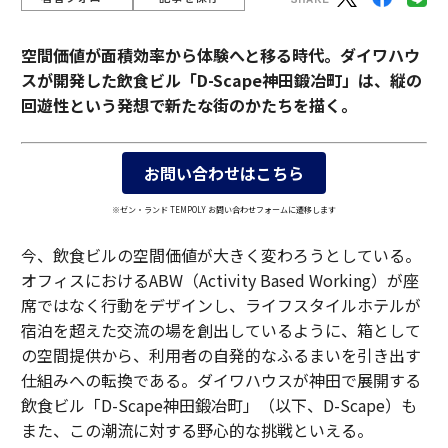
空間価値が面積効率から体験へと移る時代。ダイワハウ
スが開発した飲食ビル「D-Scape神田鍛冶町」は、縦の
回遊性という発想で新たな街のかたちを描く。
お問い合わせはこちら
※ゼン・ランド TEMPOLY お問い合わせフォームに遷移します
今、飲食ビルの空間価値が大きく変わろうとしている。
オフィスにおけるABW（Activity Based Working）が座
席ではなく行動をデザインし、ライフスタイルホテルが
宿泊を超えた交流の場を創出しているように、箱として
の空間提供から、利用者の自発的なふるまいを引き出す
仕組みへの転換である。ダイワハウスが神田で展開する
飲食ビル「D-Scape神田鍛冶町」（以下、D-Scape）も
また、この潮流に対する野心的な挑戦といえる。