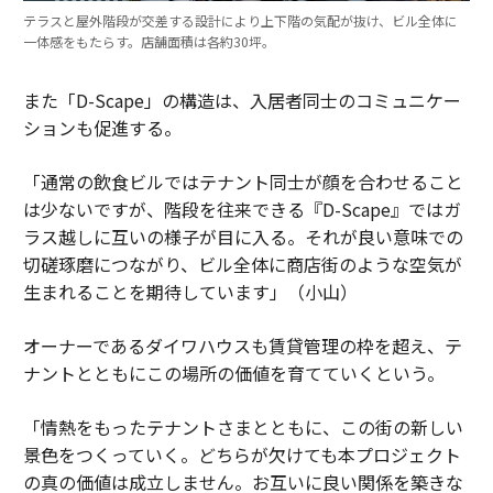
テラスと屋外階段が交差する設計により上下階の気配が抜け、ビル全体に
一体感をもたらす。店舗面積は各約30坪。
また「D-Scape」の構造は、入居者同士のコミュニケー
ションも促進する。
「通常の飲食ビルではテナント同士が顔を合わせること
は少ないですが、階段を往来できる『D-Scape』ではガ
ラス越しに互いの様子が目に入る。それが良い意味での
切磋琢磨につながり、ビル全体に商店街のような空気が
生まれることを期待しています」（小山）
オーナーであるダイワハウスも賃貸管理の枠を超え、テ
ナントとともにこの場所の価値を育てていくという。
「情熱をもったテナントさまとともに、この街の新しい
景色をつくっていく。どちらが欠けても本プロジェクト
の真の価値は成立しません。お互いに良い関係を築きな