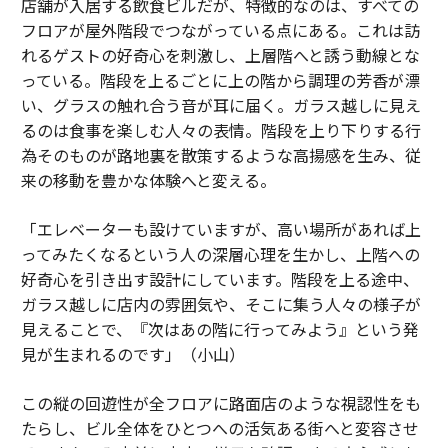
店舗が入居する飲食ビルだが、特徴的なのは、すべての
フロアが屋外階段でつながっている点にある。これは訪
れるゲストの好奇心を刺激し、上層階へと誘う動線とな
っている。階段を上るごとに上の階から調理の芳香が漂
い、グラスの触れ合う音が耳に届く。ガラス越しに見え
るのは食事を楽しむ人々の表情。階段を上り下りする行
為そのものが路地裏を散策するような高揚感を生み、従
来の移動を豊かな体験へと変える。
「エレベーターも設けていますが、高い場所があれば上
ってみたくなるという人の深層心理を生かし、上階への
好奇心を引き出す設計にしています。階段を上る途中、
ガラス越しに店内の雰囲気や、そこに集う人々の様子が
見えることで、『次はあの階に行ってみよう』という発
見が生まれるのです」（小山）
この縦の回遊性が全フロアに路面店のような視認性をも
たらし、ビル全体をひとつへの活気ある街へと変容させ