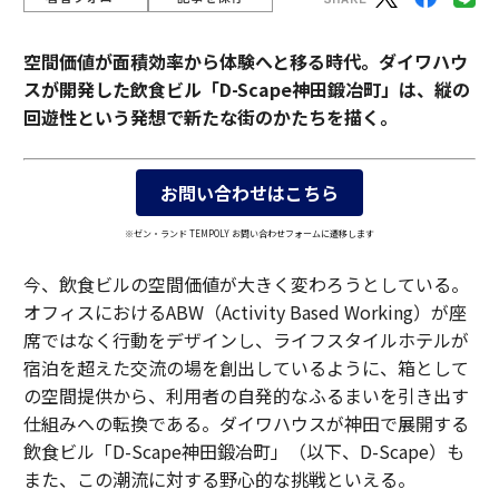
空間価値が面積効率から体験へと移る時代。ダイワハウ
スが開発した飲食ビル「D-Scape神田鍛冶町」は、縦の
回遊性という発想で新たな街のかたちを描く。
お問い合わせはこちら
※ゼン・ランド TEMPOLY お問い合わせフォームに遷移します
今、飲食ビルの空間価値が大きく変わろうとしている。
オフィスにおけるABW（Activity Based Working）が座
席ではなく行動をデザインし、ライフスタイルホテルが
宿泊を超えた交流の場を創出しているように、箱として
の空間提供から、利用者の自発的なふるまいを引き出す
仕組みへの転換である。ダイワハウスが神田で展開する
飲食ビル「D-Scape神田鍛冶町」（以下、D-Scape）も
また、この潮流に対する野心的な挑戦といえる。