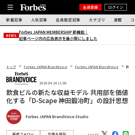
会員登録
ログイン
新着記事
人気記事
会員限定記事
カテゴリ
連載
コ
Forbes JAPAN MEMBERSHIP 新機能｜
NEWS
記事ページ内の広告表示を最小限にしました
トップ
Forbes JAPAN BrandVoice
Forbes JAPAN BrandVoice
飲食ビ
2026.04.24 11:00
飲食ビルの新たな収益モデル 共用部を価値
化する「D-Scape 神田鍛冶町」の設計思想
Forbes JAPAN BrandVoice Studio
著者フォロー
記事を保存