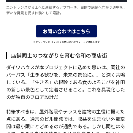
エントランスから上へと連続するアプローチ。目的の店舗へ向かう道中を、
新たな発見を促す体験として設計。
お問い合わせはこちら
※ゼン・ランド TEMPOLY お問い合わせフォームに遷移します
店舗同士のつながりを育む令和の商店街
ダイワハウスが本プロジェクトに込めた思いは、同社の
パーパス「生きる歓びを、未来の景色に。」と深く共鳴
している。「生きる」の根幹である食のよろこびを神田
の新しい景色として定着させること。これを具現化した
のが独自のフロア設計だ。
特筆すべきは、屋外階段やテラスを建物の主役に据えた
点にある。通常のビル開発では、収益を生まない外部空
間は最小限にとどめるのが通例である。しかし同社はあ