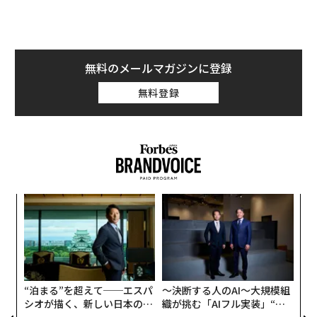
無料のメールマガジンに登録
無料登録
〜
金
個
〈7
ェ
ャ
ト
リア
“泊まる”を超えて──エスパ
〜決断する人のAI〜大規模組
UM
シオが描く、新しい日本のラ
織が挑む「AIフル実装」“使