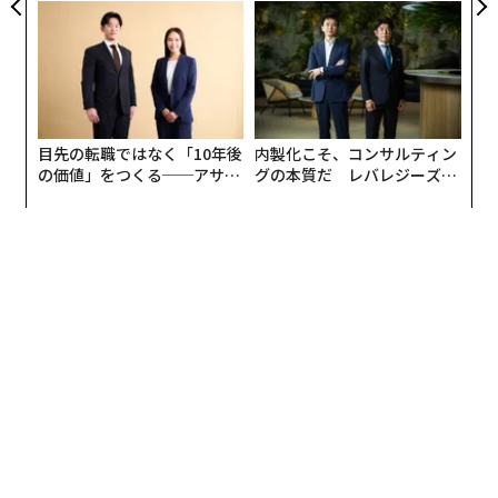
グジュアリー（前編）
う”企業から“動く”企業へ【N
TTドコモビジネス×PwC】
編集 = 木内涼子
2026年9月号発売中
目先の転職ではなく「10年後
内製化こそ、コンサルティン
の価値」をつくる──アサイ
グの本質だ レバレジーズが
ンの長期伴走型支援とは
実践する、次世代ファームの
全貌
最新号の購入はこちらから
メンバーシップに登録する
関連記事
世界長者番付、日本人トップは柳井正