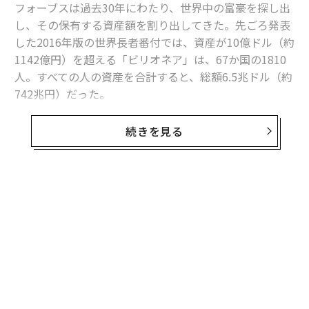
フォーブスは過去30年にわたり、世界中の富豪を探し出
し、その保有する資産額を割り出してきた。先ごろ発表
した2016年版の世界長者番付では、資産が10億ドル（約
1142億円）を超える「ビリオネア」は、67か国の1810
人。すべての人の資産を合計すると、総額6.5兆ドル（約
742兆円）だった。
そのビリオネアたちにまつわる12の事柄を紹介する。
続きを見る
1.
過去30年間に「世界一の富豪」の肩書を得たのはわず
か5人。
ウォーレン・バフェット
、
カルロス・スリム
、
堤義明、森泰吉郎、ビル・ゲイツの各氏だ。ゲイツは過
去22年間に、首位を17回獲得している。