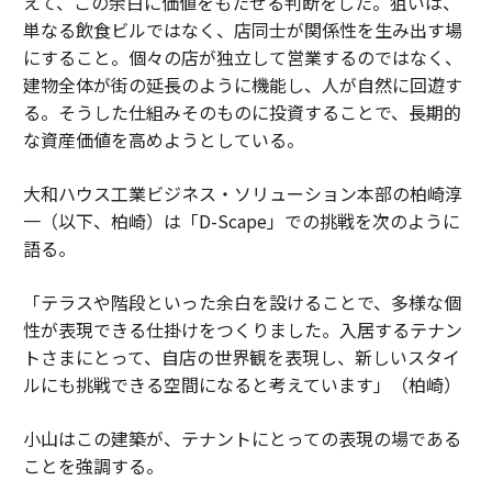
えて、この余白に価値をもたせる判断をした。狙いは、
単なる飲食ビルではなく、店同士が関係性を生み出す場
にすること。個々の店が独立して営業するのではなく、
建物全体が街の延長のように機能し、人が自然に回遊す
る。そうした仕組みそのものに投資することで、長期的
な資産価値を高めようとしている。
大和ハウス工業ビジネス・ソリューション本部の柏崎淳
一（以下、柏崎）は「D-Scape」での挑戦を次のように
語る。
「テラスや階段といった余白を設けることで、多様な個
性が表現できる仕掛けをつくりました。入居するテナン
トさまにとって、自店の世界観を表現し、新しいスタイ
ルにも挑戦できる空間になると考えています」（柏崎）
小山はこの建築が、テナントにとっての表現の場である
ことを強調する。