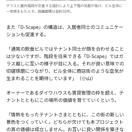
テラスと屋外階段が交差する設計により上下階の気配が抜け、ビル全体に
一体感をもたらす。店舗面積は各約30坪。
また「D-Scape」の構造は、入居者同士のコミュニケー
ションも促進する。
「通常の飲食ビルではテナント同士が顔を合わせること
は少ないですが、階段を往来できる『D-Scape』ではガ
ラス越しに互いの様子が目に入る。それが良い意味での
切磋琢磨につながり、ビル全体に商店街のような空気が
生まれることを期待しています」（小山）
オーナーであるダイワハウスも賃貸管理の枠を超え、テ
ナントとともにこの場所の価値を育てていくという。
「情熱をもったテナントさまとともに、この街の新しい
景色をつくっていく。どちらが欠けても本プロジェクト
の真の価値は成立しません。お互いに良い関係を築きな