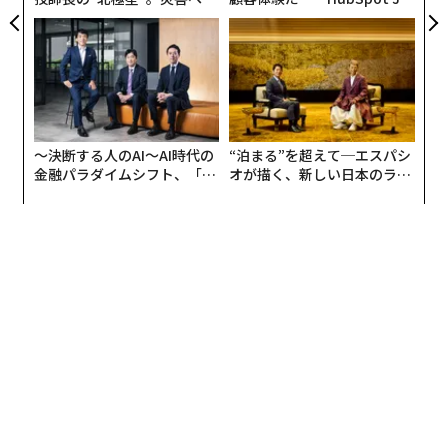
無力感を乗り越え見つけた、
panが語る「Grow Better」
防災一筋20年の答え
な組織のつくり方
「世界一の富豪」だった日本人とは？ 長者番付に関する12のトリビア
フォーブス記者が見た「裸のドナルド・トランプ」
26のホテルが「5つ星」、フォーシーズンズ副社長が語る高評価の秘訣
〜決断する人のAI〜AI時代の
“泊まる”を超えて─エスパシ
2015年 最も稼いだヘッジファンドマネージャーは？
金融パラダイムシフト、「超
オが描く、新しい日本のラグ
個別化」の核心 【MUFG×ウ
ジュアリー（中編）
ェルスナビ×PwC】
サムスン
長者番付
李在鎔
ソフトバンク
タグ：
サムスン電子
現代自動車/ヒョンデ
advertisement