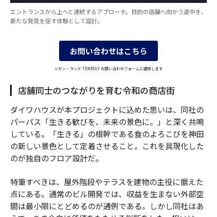
エントランスから上へと連続するアプローチ。目的の店舗へ向かう道中を、
新たな発見を促す体験として設計。
お問い合わせはこちら
※ゼン・ランド TEMPOLY お問い合わせフォームに遷移します
店舗同士のつながりを育む令和の商店街
ダイワハウスが本プロジェクトに込めた思いは、同社の
パーパス「生きる歓びを、未来の景色に。」と深く共鳴
している。「生きる」の根幹である食のよろこびを神田
の新しい景色として定着させること。これを具現化した
のが独自のフロア設計だ。
特筆すべきは、屋外階段やテラスを建物の主役に据えた
点にある。通常のビル開発では、収益を生まない外部空
間は最小限にとどめるのが通例である。しかし同社はあ