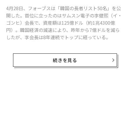
4月28日、フォーブスは「韓国の長者リスト50名」を公
開した。首位に立ったのはサムスン電子の李健煕（イ・
ゴンヒ）会長で、資産額は125億ドル（約1兆4300億
円）。韓国経済の減速により、昨年から7億ドルを減ら
したが、李会長は8年連続でトップに経っている。
2年前から闘病中の李会長に代わり、サムスンを率いる
彼の息子、李在鎔（イ・ジェヨン）も資産額62億ドルで
続きを見る
3位に入っている。
2位には化粧品企業、アモーレ・パシフィックの徐慶培
（ソ・キョンベ）会長が入り、資産額は92億ドルだっ
た。世界的な韓流ブームの波に乗り、53歳の徐会長はア
モーレ・パシフィックの売上を2020年までに3倍に伸ば
し、107億ドルとすることを宣言している。化粧品ブラ
ンド「イニスフリー」の拡大に注力しており、昨年は中
国で200店舗目をオープンした。