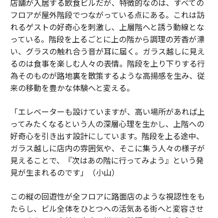
店舗が入居する飲食ビルだが、特徴的なのは、すべての
フロアが屋外階段でつながっている点にある。これは訪
れるゲストの好奇心を刺激し、上層階へと誘う動線とな
っている。階段を上るごとに上の階から調理の芳香が漂
い、グラスの触れ合う音が耳に届く。ガラス越しに見え
るのは食事を楽しむ人々の表情。階段を上り下りする行
為そのものが路地裏を散策するような高揚感を生み、従
来の移動を豊かな体験へと変える。
「エレベーターも設けていますが、高い場所があれば上
ってみたくなるという人の深層心理を生かし、上階への
好奇心を引き出す設計にしています。階段を上る途中、
ガラス越しに店内の雰囲気や、そこに集う人々の様子が
見えることで、『次はあの階に行ってみよう』という発
見が生まれるのです」（小山）
この縦の回遊性が全フロアに路面店のような視認性をも
たらし、ビル全体をひとつへの活気ある街へと変容させ