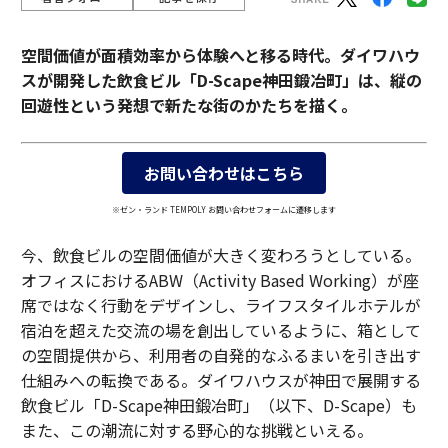
空間価値が面積効率から体験へと移る時代。ダイワハウ
スが開発した飲食ビル「D-Scape神田鍛冶町」は、縦の
回遊性という発想で新たな街のかたちを描く。
お問い合わせはこちら
※ゼン・ランド TEMPOLY お問い合わせフォームに遷移します
今、飲食ビルの空間価値が大きく変わろうとしている。
オフィスにおけるABW（Activity Based Working）が座
席ではなく行動をデザインし、ライフスタイルホテルが
宿泊を超えた交流の場を創出しているように、箱として
の空間提供から、利用者の自発的なふるまいを引き出す
仕組みへの転換である。ダイワハウスが神田で展開する
飲食ビル「D-Scape神田鍛冶町」（以下、D-Scape）も
また、この潮流に対する野心的な挑戦といえる。