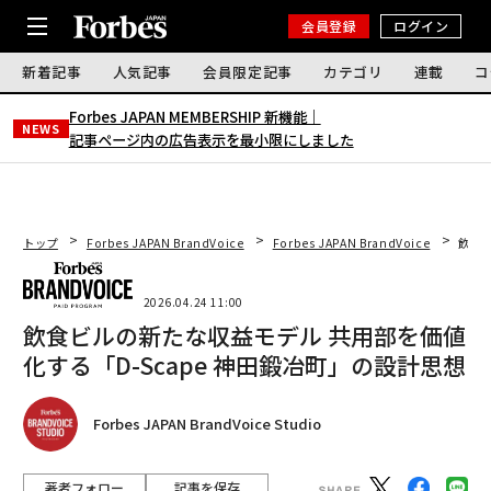
会員登録
ログイン
新着記事
人気記事
会員限定記事
カテゴリ
連載
コ
Forbes JAPAN MEMBERSHIP 新機能｜
NEWS
記事ページ内の広告表示を最小限にしました
トップ
Forbes JAPAN BrandVoice
Forbes JAPAN BrandVoice
飲食ビ
2026.04.24 11:00
飲食ビルの新たな収益モデル 共用部を価値
化する「D-Scape 神田鍛冶町」の設計思想
Forbes JAPAN BrandVoice Studio
著者フォロー
記事を保存