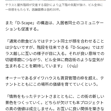
テラスと屋外階段が交差する設計により上下階の気配が抜け、ビル全体に
一体感をもたらす。店舗面積は各約30坪。
また「D-Scape」の構造は、入居者同士のコミュニケー
ションも促進する。
「通常の飲食ビルではテナント同士が顔を合わせること
は少ないですが、階段を往来できる『D-Scape』ではガ
ラス越しに互いの様子が目に入る。それが良い意味での
切磋琢磨につながり、ビル全体に商店街のような空気が
生まれることを期待しています」（小山）
オーナーであるダイワハウスも賃貸管理の枠を超え、テ
ナントとともにこの場所の価値を育てていくという。
「情熱をもったテナントさまとともに、この街の新しい
景色をつくっていく。どちらが欠けても本プロジェクト
の真の価値は成立しません。お互いに良い関係を築きな