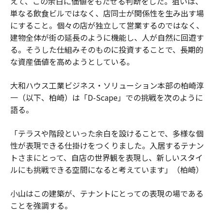
えて、この余白に価値をもたせる判断をした。狙いは、
単なる飲食ビルではなく、店同士が関係性を生み出す場
にすること。個々の店が独立して営業するのではなく、
建物全体が街の延長のように機能し、人が自然に回遊す
る。そうした仕組みそのものに投資することで、長期的
な資産価値を高めようとしている。
大和ハウス工業ビジネス・ソリューション本部の柏崎淳
一（以下、柏崎）は「D-Scape」での挑戦を次のように
語る。
「テラスや階段といった余白を設けることで、多様な個
性が表現できる仕掛けをつくりました。入居するテナン
トさまにとって、自店の世界観を表現し、新しいスタイ
ルにも挑戦できる空間になると考えています」（柏崎）
小山はこの建築が、テナントにとっての表現の場である
ことを強調する。