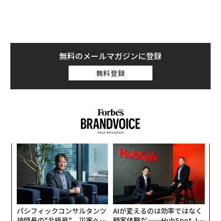
編集＝上田裕資
無料のメールマガジンに登録
無料登録
2026年9月号発売中
最新号の購入はこちらから
メンバーシップに登録する
ナ併
「
k」
左右
ック
T
革
由
日
ク
た「
関連記事
パシフィックコンサルタンツ
AIが変えるのは効率ではなく
日本長者番付、柳井正7000億円失うも首位
技師長の"北極星"。災害への
顧客体験だ──HubSpot Ja