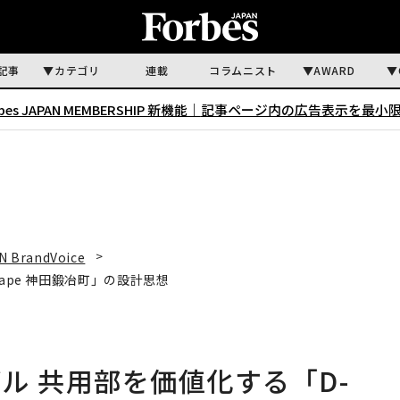
記事
カテゴリ
連載
コラムニスト
AWARD
rbes JAPAN MEMBERSHIP 新機能｜
記事ページ内の広告表示を最小
N BrandVoice
ape 神田鍛冶町」の設計思想
ル 共用部を価値化する「D-