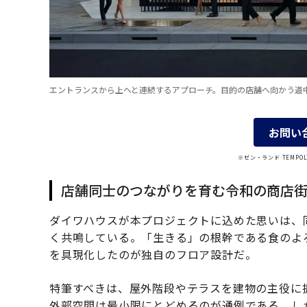
エントランスから上へと連続するアプローチ。目的の店舗へ向かう道
お問い
※ゼン・ランド TEMP
店舗同士のつながりを育む令和の商店
ダイワハウスが本プロジェクトに込めた思いは、
く共鳴している。「生きる」の根幹である食のよ
を具現化したのが独自のフロア設計だ。
特筆すべきは、屋外階段やテラスを建物の主役に
外部空間は最小限にとどめるのが通例である。し