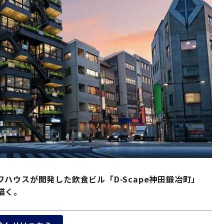
ハウスが開発した飲食ビル「D-Scape神田鍛冶町」
描く。