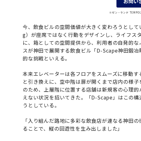
お問い
※ゼン・ランド TEMP
今、飲食ビルの空間価値が大きく変わろうとしている。オフ
g）が座席ではなく行動をデザインし、ライフス
に、箱としての空間提供から、利用者の自発的な
スが神田で展開する飲食ビル「D-Scape神田鍛冶
的な挑戦といえる。
本来エレベーターは各フロアをスムーズに移動す
と引き換えに、空中階は扉が開くまで店内の様子
のため、上層階に位置する店舗は新規客の心理的
えない状況を招いてきた。「D-Scape」はこ
うとしている。
「入り組んだ路地に多彩な飲食店が連なる神田の
ることで、縦の回遊性を生み出しました」