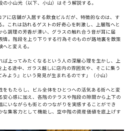
役の小山光（以下、小山）はそう解説する。
各フロアに店舗が入居する飲食ビルだが、特徴的なのは、す
る。これは訪れるゲストの好奇心を刺激し、上層階へと
から調理の芳香が漂い、グラスの触れ合う音が耳に届
表情。階段を上り下りする行為そのものが路地裏を散策
験へと変える。
れば上ってみたくなるという人の深層心理を生かし、上
を上る途中、ガラス越しに店内の雰囲気や、そこに集う
てみよう』という発見が生まれるのです」（小山）
性をもたらし、ビル全体をひとつへの活気ある街へと変
る安心感に加え、各階のテラスや階段の隙間から上下の
階にいながらも街とのつながりを実感することができ
かな集客力として機能し、空中階の資産価値を底上げす