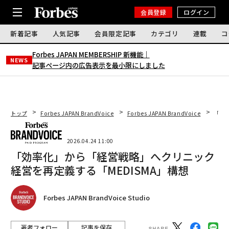
会員登録
ログイン
新着記事
人気記事
会員限定記事
カテゴリ
連載
コ
Forbes JAPAN MEMBERSHIP 新機能｜
NEWS
記事ページ内の広告表示を最小限にしました
トップ
Forbes JAPAN BrandVoice
Forbes JAPAN BrandVoice
「効
2026.04.24 11:00
「効率化」から「経営戦略」へクリニック
経営を再定義する「MEDISMA」構想
Forbes JAPAN BrandVoice Studio
著者フォロー
記事を保存