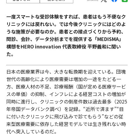
一度スマートな受診体験をすれば、患者はもう不便なク
リニックには戻れない。では今後クリニックにはどのよ
うな施策が必要なのか。患者との接点づくりから予約、
問診、会計、データ分析までを提供する「MEDISMA」
構想をHERO innovation 代表取締役 平野義和に聞い
た。
日本の医療業界は今、大きな転換期を迎えている。団塊
世代の高齢化により医療需要は増加の一途をたどる一
方、医療人材の不足、診療報酬（国が定める医療サービ
スの単価）の抑制、インフレによる経営コストの増加が
同時に進行し、クリニックの倒産件数は過去最多（2025
年帝国データバンク調べ）を記録。“近所で済ます”“目
に付いたクリニックに飛び込みで診てもらう”などの従
来型医療需要に依存した経営モデルでは生き残れない時
代へ突入しているのだ。