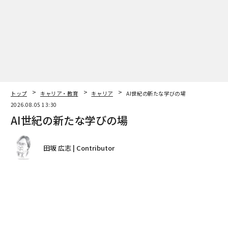
トップ
キャリア・教育
キャリア
AI世紀の新たな学びの場
2026.08.05 13:30
AI世紀の新たな学びの場
田坂 広志 | Contributor
著者フォロー
記事を保存
昨今、「AI時代」「AI革命」といった言葉が世に溢れて
いるが、筆者は、この時代を、敢えて「AI世紀」と呼ん