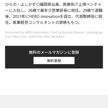
ひらの・よしかず◎福岡県出身。医療系IT上場ベンチャ
ーに入社し、26歳で最年少営業部長に就任。29歳で退職
後、2013年にHERO innovationを設立、代表取締役に就
任。医業経営コンサルタントの資格ももつ。
Promoted by HERO innovation / text by Ryoichi Shimizu / photograp
h by Takao Ota / edited by Akio Takashiro
無料のメールマガジンに登録
無料登録