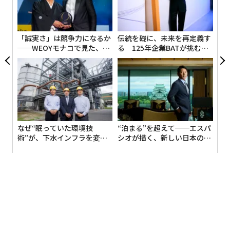
“
きた。同国の防衛エコシステムは、前線の運用担当者、
ェ
オ
エンジニア、スタートアップ、資金提供者、政府プログ
ジ
ラムを、異例に短いフィードバックループで結びつけて
「誠実さ」は競争力になるか
伝統を礎に、未来を再定義す
いる。NATO当局者は現在、戦場での経験を最新技術と
──WEOYモナコで見た、く
る 125年企業BATが挑むス
運用手法に転換するウクライナの能力を研究している。
ら寿司の経営哲学
モークレスな未来
ウクライナの防衛技術クラスターであるBrave1は、実装
の速さを現代戦における重要な要素と位置づけている。
知能生産システムの決定的重要性
要点は、ウクライナがより優れた技術的インプットを持
なぜ“眠っていた環境技
“泊まる”を超えて──エスパ
って始めたということではない。ロシアははるかに大き
術”が、下水インフラを変え
シオが描く、新しい日本のラ
たのか──産総研×月島JFE
グジュアリー（前編）
な資源を持ち、商用技術や西側・中国のオープンウェイ
アクアソリューションの10年
トモデルを使って、独自のエンドツーエンドの軍事AI・
ドローンエコシステムを構築している。この競争は、知
的な国と知的でない国の間のものではない。競合する
知
能生産システム
同士の争いである。
AIをこれまでの軍事技術と異なるものにしているのは、