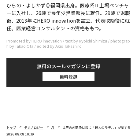
ひらの・よしかず◎福岡県出身。医療系IT上場ベンチャ
ーに入社し、26歳で最年少営業部長に就任。29歳で退職
後、2013年にHERO innovationを設立、代表取締役に就
任。医業経営コンサルタントの資格ももつ。
Promoted by HERO innovation / text by Ryoichi Shimizu / photograp
h by Takao Ota / edited by Akio Takashiro
無料のメールマガジンに登録
無料登録
トップ
テクノロジー
AI
世界のAI競争は常に「最大のモデル」が制するわ
2026.08.08 10:39