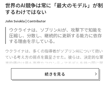
世界のAI競争は常に「最大のモデル」が制
するわけではない
John Sviokla | Contributor
ウクライナは、ソブリンAIが、攻撃下で知能を
圧縮し、分散し、継続的に更新する能力に依存
する理由を示している。
ウクライナは、多くの指導者がソブリンAIについて抱い
ている考え方の弱点を露呈させた。彼らは、決定的な軍
事的優位は最も高度なフロンティアモデルを持つ国に属
すると想定している。
続きを見る
フロンティア能力は極めて重要である。だがウクライナ
の経験が示すのは、それが軍事的優位の始まりにすぎ
ず、完成形ではないということだ。
有用な戦略モデルは次のように表せる。