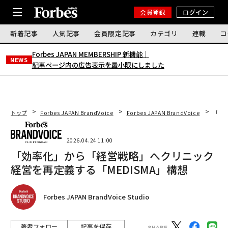
会員登録
ログイン
新着記事
人気記事
会員限定記事
カテゴリ
連載
コ
Forbes JAPAN MEMBERSHIP 新機能｜
NEWS
記事ページ内の広告表示を最小限にしました
トップ
Forbes JAPAN BrandVoice
Forbes JAPAN BrandVoice
「効
2026.04.24 11:00
「効率化」から「経営戦略」へクリニック
経営を再定義する「MEDISMA」構想
Forbes JAPAN BrandVoice Studio
著者フォロー
記事を保存