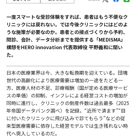
一度スマートな受診体験をすれば、患者はもう不便なク
リニックには戻れない。では今後クリニックにはどのよ
うな施策が必要なのか。患者との接点づくりから予約、
問診、会計、データ分析までを提供する「MEDISMA」
構想をHERO innovation 代表取締役 平野義和に聞い
た。
日本の医療業界は今、大きな転換期を迎えている。団塊
世代の高齢化により医療需要は増加の一途をたどる一
方、医療人材の不足、診療報酬（国が定める医療サービ
スの単価）の抑制、インフレによる経営コストの増加が
同時に進行し、クリニックの倒産件数は過去最多（2025
年帝国データバンク調べ）を記録。“近所で済ます”“目
に付いたクリニックに飛び込みで診てもらう”などの従
来型医療需要に依存した経営モデルでは生き残れない時
代へ突入しているのだ。