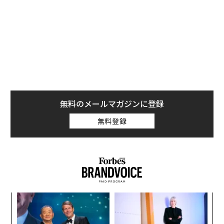
軍事AI能力 = その国が利用できるフロンティア能力 ×
それを国家目標に移転・圧縮・適応させる能力 × 部隊
全体への展開密度 × 更新・適応の速度 × 戦闘条件下で
のレジリエンス。
これは実証的に検証された方程式ではない。システム全
体を考えるための枠組みである。
無料のメールマガジンに登録
各要素が乗算で結びつくのは、1つの要素がほぼゼロで
無料登録
あれば、他の強みを打ち消し得るからだ。世界で最も賢
いモデルであっても、利用可能なハードウェア上で動作
せず、電子戦を生き延びられず、戦術の最前線に届か
ず、敵が戦術を変えるたびに更新できないのであれば、
戦場での価値は限られる。
〜
ウクライナは、このシステムレベルのアプローチの重要
金
性、そして一部領域ではその優位性を、繰り返し示して
個