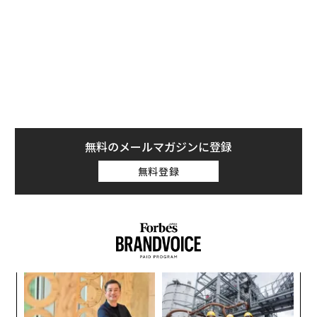
無料のメールマガジンに登録
無料登録
模組
内
“使
グ
【N
実