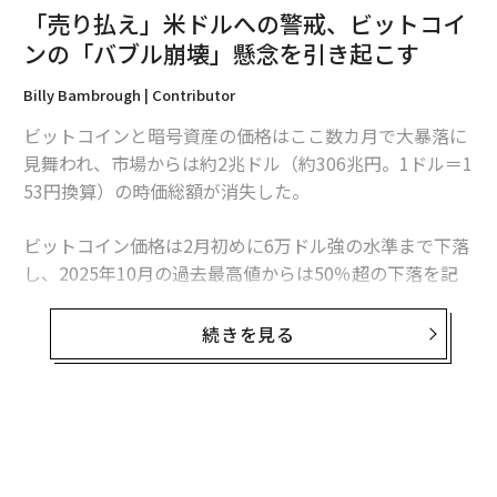
「売り払え」米ドルへの警戒、ビットコイ
ンの「バブル崩壊」懸念を引き起こす
Billy Bambrough | Contributor
ビットコインと暗号資産の価格はここ数カ月で大暴落に
見舞われ、市場からは約2兆ドル（約306兆円。1ドル＝1
53円換算）の時価総額が消失した。
ビットコイン価格は2月初めに6万ドル強の水準まで下落
し、2025年10月の過去最高値からは50％超の下落を記
録した。
続きを見る
2025年初め以降、ビットコインはドルと正の相
関関係を示しているとの指摘
そんな中、億万長者で著名投資家のレイ・ダリオが警告
する「世界秩序の崩壊」が、ビットコイン価格のさらな
る暴落懸念を引き起こしている。