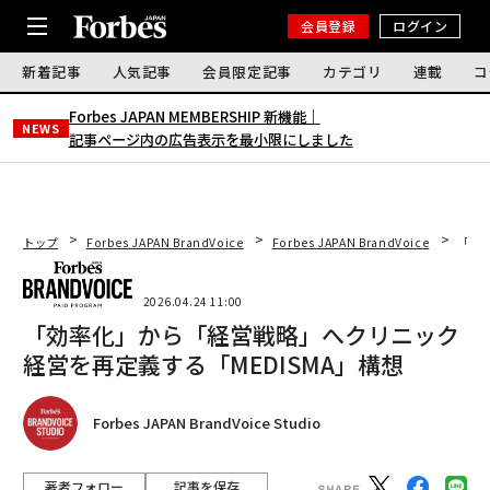
会員登録
ログイン
新着記事
人気記事
会員限定記事
カテゴリ
連載
コ
Forbes JAPAN MEMBERSHIP 新機能｜
NEWS
記事ページ内の広告表示を最小限にしました
トップ
Forbes JAPAN BrandVoice
Forbes JAPAN BrandVoice
「効
2026.04.24 11:00
「効率化」から「経営戦略」へクリニック
経営を再定義する「MEDISMA」構想
Forbes JAPAN BrandVoice Studio
著者フォロー
記事を保存