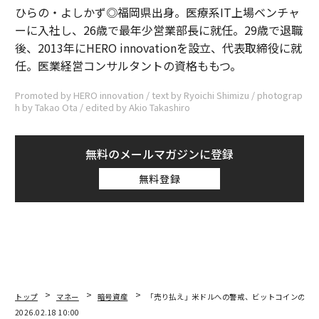
ひらの・よしかず◎福岡県出身。医療系IT上場ベンチャ
ーに入社し、26歳で最年少営業部長に就任。29歳で退職
後、2013年にHERO innovationを設立、代表取締役に就
任。医業経営コンサルタントの資格ももつ。
Promoted by HERO innovation / text by Ryoichi Shimizu / photograp
h by Takao Ota / edited by Akio Takashiro
無料のメールマガジンに登録
無料登録
トップ
マネー
暗号資産
「売り払え」米ドルへの警戒、ビットコインの「
2026.02.18 10:00