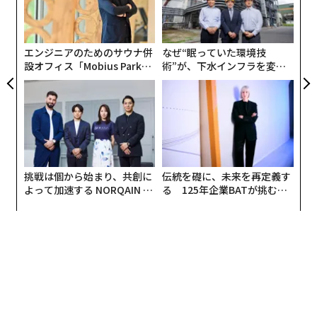
A
C】
全
顧客
pa
な
エンジニアのためのサウナ併
なぜ“眠っていた環境技
設オフィス「Mobius Park」
術”が、下水インフラを変え
がオープン──タマディック
たのか──産総研×月島JFE
が健康経営を徹底する理由
アクアソリューションの10年
翻訳＝江津拓哉
2026年9月号発売中
挑戦は個から始まり、共創に
伝統を礎に、未来を再定義す
よって加速する NORQAIN JA
る 125年企業BATが挑むス
PAN 特別座談会
モークレスな未来
最新号の購入はこちらから
メンバーシップに登録する