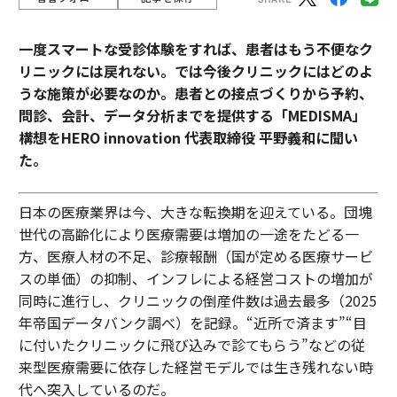
一度スマートな受診体験をすれば、患者はもう不便なク
リニックには戻れない。では今後クリニックにはどのよ
うな施策が必要なのか。患者との接点づくりから予約、
問診、会計、データ分析までを提供する「MEDISMA」
構想をHERO innovation 代表取締役 平野義和に聞い
た。
日本の医療業界は今、大きな転換期を迎えている。団塊
世代の高齢化により医療需要は増加の一途をたどる一
方、医療人材の不足、診療報酬（国が定める医療サービ
スの単価）の抑制、インフレによる経営コストの増加が
同時に進行し、クリニックの倒産件数は過去最多（2025
年帝国データバンク調べ）を記録。“近所で済ます”“目
に付いたクリニックに飛び込みで診てもらう”などの従
来型医療需要に依存した経営モデルでは生き残れない時
代へ突入しているのだ。