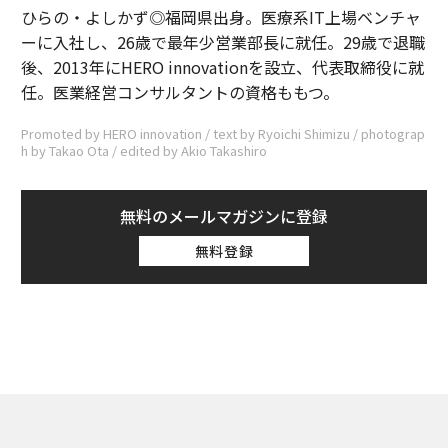
ひらの・よしかず◎福岡県出身。医療系IT上場ベンチャ
ーに入社し、26歳で最年少営業部長に就任。29歳で退職
後、2013年にHERO innovationを設立、代表取締役に就
任。医業経営コンサルタントの資格ももつ。
Promoted by HERO innovation / text by Ryoichi Shimizu / photograp
h by Takao Ota / edited by Akio Takashiro
無料のメールマガジンに登録
無料登録