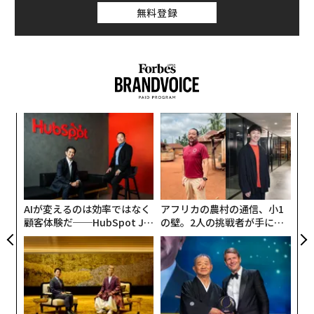
無料登録
〈7
ャ
ト
挑
リア
よっ
UM
PA
AIが変えるのは効率ではなく
アフリカの農村の通信、小1
顧客体験だ──HubSpot Ja
の壁。2人の挑戦者が手にし
panが語る「Grow Better」
た「次なる武器」
な組織のつくり方