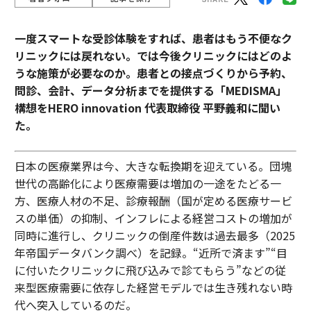
一度スマートな受診体験をすれば、患者はもう不便なク
リニックには戻れない。では今後クリニックにはどのよ
うな施策が必要なのか。患者との接点づくりから予約、
問診、会計、データ分析までを提供する「MEDISMA」
構想をHERO innovation 代表取締役 平野義和に聞い
た。
日本の医療業界は今、大きな転換期を迎えている。団塊
世代の高齢化により医療需要は増加の一途をたどる一
方、医療人材の不足、診療報酬（国が定める医療サービ
スの単価）の抑制、インフレによる経営コストの増加が
同時に進行し、クリニックの倒産件数は過去最多（2025
年帝国データバンク調べ）を記録。“近所で済ます”“目
に付いたクリニックに飛び込みで診てもらう”などの従
来型医療需要に依存した経営モデルでは生き残れない時
代へ突入しているのだ。