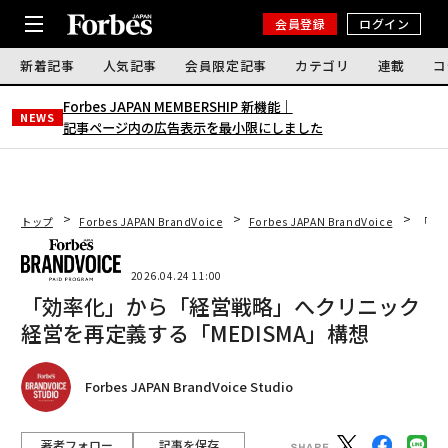
会員登録
ログイン
新着記事
人気記事
会員限定記事
カテゴリ
連載
コ
Forbes JAPAN MEMBERSHIP 新機能｜
NEWS
記事ページ内の広告表示を最小限にしました
トップ
Forbes JAPAN BrandVoice
Forbes JAPAN BrandVoice
「効
2026.04.24 11:00
「効率化」から「経営戦略」へクリニック
経営を再定義する「MEDISMA」構想
Forbes JAPAN BrandVoice Studio
著者フォロー
記事を保存