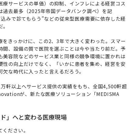
医療サービスの単価）の抑制、インフレによる経営コス
過去最多（2025年帝国データバンク調べ）を記
び込みで診てもらう”などの従来型医療需要に依存した経
だ。
療をきっかけに、この2、3年で大きく変わった。スマー
時間、設備の質で医院を選ぶことは今や当たり前だ。予
も美容院などのサービス業と同様の競争環境に置かれは
便性の向上だけでなく、「いかに患者を集め、経営を安
可欠な時代に入ったと言えるだろう。
万軒以上へサービス提供の実績をもち、全国4,500軒超
ovationが、新たな医療ソリューション「MEDISMA
。
ード」へと変わる医療現場
てください。