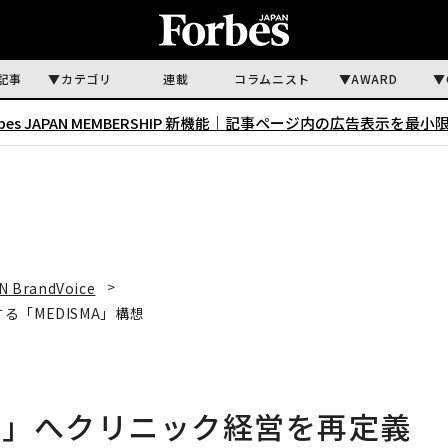
記事
カテゴリ
連載
コラムニスト
AWARD
rbes JAPAN MEMBERSHIP 新機能｜
記事ページ内の広告表示を最小
N BrandVoice
「MEDISMA」構想
略」へクリニック経営を再定義