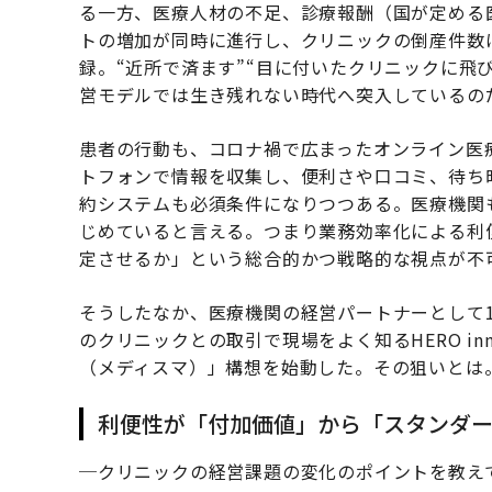
る一方、医療人材の不足、診療報酬（国が定める
トの増加が同時に進行し、クリニックの倒産件数は
録。“近所で済ます”“目に付いたクリニックに飛
営モデルでは生き残れない時代へ突入しているの
患者の行動も、コロナ禍で広まったオンライン医
トフォンで情報を収集し、便利さや口コミ、待ち
約システムも必須条件になりつつある。医療機関
じめていると言える。つまり業務効率化による利
定させるか」という総合的かつ戦略的な視点が不
そうしたなか、医療機関の経営パートナーとして1
のクリニックとの取引で現場をよく知るHERO inn
（メディスマ）」構想を始動した。その狙いとは
利便性が「付加価値」から「スタンダ
─クリニックの経営課題の変化のポイントを教え