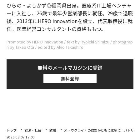
ひらの・よしかず◎福岡県出身。医療系IT上場ベンチャ
ーに入社し、26歳で最年少営業部長に就任。29歳で退職
後、2013年にHERO innovationを設立、代表取締役に就
任。医業経営コンサルタントの資格ももつ。
Promoted by HERO innovation / text by Ryoichi Shimizu / photograp
h by Takao Ota / edited by Akio Takashiro
無料のメールマガジンに登録
無料登録
トップ
経済・社会
欧州
米・ウクライナの防空がともに試練に パトリオ
2026.08.07 17:00