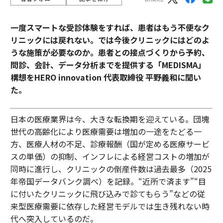
一度スマートな受診体験をすれば、患者はもう不便なク
リニックには戻れない。では今後クリニックにはどのよ
うな施策が必要なのか。患者との接点づくりから予約、
問診、会計、データ分析までを提供する「MEDISMA」
構想をHERO innovation 代表取締役 平野義和に聞い
た。
日本の医療業界は今、大きな転換期を迎えている。団塊
世代の高齢化により医療需要は増加の一途をたどる一
方、医療人材の不足、診療報酬（国が定める医療サービ
スの単価）の抑制、インフレによる経営コストの増加が
同時に進行し、クリニックの倒産件数は過去最多（2025
年帝国データバンク調べ）を記録。“近所で済ます”“目
に付いたクリニックに飛び込みで診てもらう”などの従
来型医療需要に依存した経営モデルでは生き残れない時
代へ突入しているのだ。