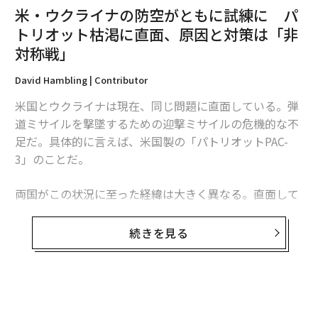
米・ウクライナの防空がともに試練に パ
トリオット枯渇に直面、原因と対策は「非
対称戦」
David Hambling | Contributor
米国とウクライナは現在、同じ問題に直面している。弾
道ミサイルを撃墜するための迎撃ミサイルの危機的な不
足だ。具体的に言えば、米国製の「パトリオットPAC-
3」のことだ。
両国がこの状況に至った経緯は大きく異なる。直面して
いる課題は本質的に同じだが、模索する解決策もまた大
きく異なるものになるかもしれない。これは非対称戦、
続きを見る
つまり敵に貴重な資源をより多く消耗させる方法をめぐ
る問題であり、この分野では、相手よりも多くの資金を
投入できることを頼みにしてきた米国防総省よりも、限
られた資源で戦ってきたウクライナに分がある。