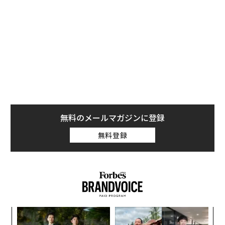
ウクライナへの長期にわたる「ミサイル攻囲」
ウクライナは4年以上にわたりロシアの空襲にさらされ
ており、それはエスカレートし続けている。攻撃は当初
は、航空機から発射される空対地ミサイル、巡航ミサイ
ル、弾道ミサイルを組み合わせたものだった。2022年9
月以降、ミサイルに加え
「シャヘド」自爆ドローン（無人機）
も投入されるよう
になった。シャヘドの飛来数は最初は1日に十機単位だ
無料のメールマガジンに登録
ったものが、そのうち百機単位になり、さらに最近は1
千機近くに達する日もあるなど、増加の一途をたどって
無料登録
きた。
ロシアによる7月のミサイル発射数は381発前後にのぼ
り、うち126発は弾道ミサイルだった。シャヘド型ドロ
ーンの投入数はおよそ5000機に達している。
果を
「
大きな違いは、シャヘドに関してはウクライナが
EN
─