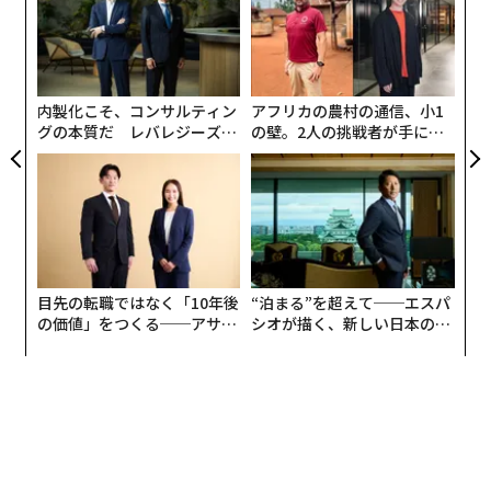
90％近く
を撃墜・阻止できていることだ。シャヘドは速
明
ら
革
度が遅く、相当数が迎撃ドローンや、機関銃や機関砲で
ク
武装した機動射撃グループによって撃ち落とされてい
た「
る。それに対して、ミサイルの迎撃率は40％程度にとど
内製化こそ、コンサルティン
アフリカの農村の通信、小1
まっている。現在、撃墜されているミサイルのほとんど
グの本質だ レバレジーズが
の壁。2人の挑戦者が手にし
は、巡航ミサイルや比較的速度の遅い空中発射ミサイル
実践する、次世代ファームの
た「次なる武器」
全貌
が占める。
Shahed type OWA-UAS stats Jul2026 [per UA Air
Force Reports]
目先の転職ではなく「10年後
“泊まる”を超えて──エスパ
の価値」をつくる──アサイ
シオが描く、新しい日本のラ
Total: 4951
ンの長期伴走型支援とは
グジュアリー（前編）
Claimed Intercepted: 4299
Hits: 479 (652 Not Intercepted)
Interception Rate: ~87%
Median Attack: 134 drones