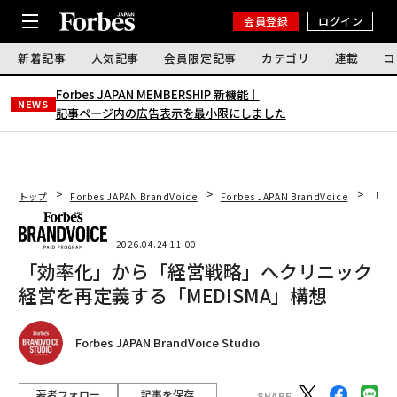
会員登録
ログイン
新着記事
人気記事
会員限定記事
カテゴリ
連載
コ
Forbes JAPAN MEMBERSHIP 新機能｜
NEWS
記事ページ内の広告表示を最小限にしました
トップ
Forbes JAPAN BrandVoice
Forbes JAPAN BrandVoice
「効
2026.04.24 11:00
「効率化」から「経営戦略」へクリニック
経営を再定義する「MEDISMA」構想
Forbes JAPAN BrandVoice Studio
著者フォロー
記事を保存