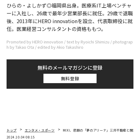
ひらの・よしかず◎福岡県出身。医療系IT上場ベンチャ
ーに入社し、26歳で最年少営業部長に就任。29歳で退職
後、2013年にHERO innovationを設立、代表取締役に就
任。医業経営コンサルタントの資格ももつ。
Promoted by HERO innovation / text by Ryoichi Shimizu / photograp
h by Takao Ota / edited by Akio Takashiro
無料のメールマガジンに登録
無料登録
トップ
エンタメ・スポーツ
MIXI、悲願の「夢のアリーナ」三井不動産と開業
2024.10.04 08:15