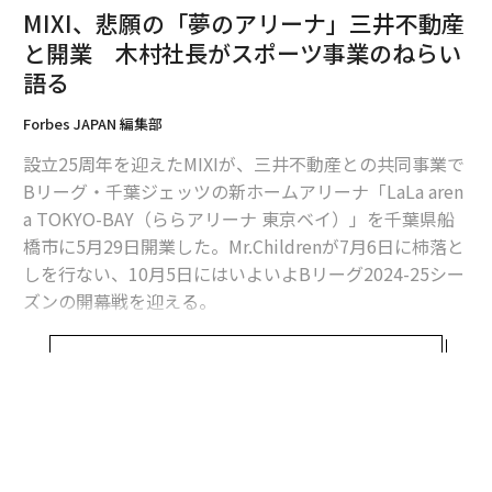
MIXI、悲願の「夢のアリーナ」三井不動産
と開業 木村社長がスポーツ事業のねらい
語る
Forbes JAPAN 編集部
設立25周年を迎えたMIXIが、三井不動産との共同事業で
Bリーグ・千葉ジェッツの新ホームアリーナ「LaLa aren
a TOKYO-BAY（ららアリーナ 東京ベイ）」を千葉県船
橋市に5月29日開業した。Mr.Childrenが7月6日に柿落と
しを行ない、10月5日にはいよいよBリーグ2024-25シー
ズンの開幕戦を迎える。
ららアリーナ 東京ベイはJR南船橋駅から徒歩6分に位置
続きを見る
し、収容人数は約1万1千人。地上4階建ての延床面積約3
1000m2で、センタービジョンやリボンビジョン、VIPエ
リアや飲食販売コーナーなどを常設し、約720m2のサブ
アリーナも併設している。