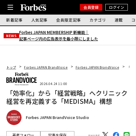
会員登録
ログイン
新着記事
人気記事
会員限定記事
カテゴリ
連載
コ
Forbes JAPAN MEMBERSHIP 新機能｜
NEWS
記事ページ内の広告表示を最小限にしました
トップ
Forbes JAPAN BrandVoice
Forbes JAPAN BrandVoice
「効
2026.04.24 11:00
「効率化」から「経営戦略」へクリニック
経営を再定義する「MEDISMA」構想
Forbes JAPAN BrandVoice Studio
著者フォロー
記事を保存