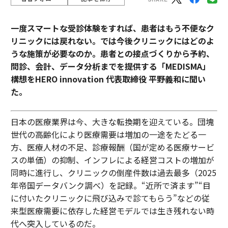
一度スマートな受診体験をすれば、患者はもう不便なク
リニックには戻れない。では今後クリニックにはどのよ
うな施策が必要なのか。患者との接点づくりから予約、
問診、会計、データ分析までを提供する「MEDISMA」
構想をHERO innovation 代表取締役 平野義和に聞い
た。
日本の医療業界は今、大きな転換期を迎えている。団塊
世代の高齢化により医療需要は増加の一途をたどる一
方、医療人材の不足、診療報酬（国が定める医療サービ
スの単価）の抑制、インフレによる経営コストの増加が
同時に進行し、クリニックの倒産件数は過去最多（2025
年帝国データバンク調べ）を記録。“近所で済ます”“目
に付いたクリニックに飛び込みで診てもらう”などの従
来型医療需要に依存した経営モデルでは生き残れない時
代へ突入しているのだ。