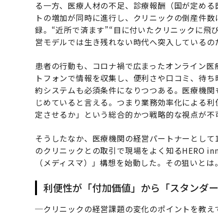
る一方、医療人材の不足、診療報酬（国が定める
トの増加が同時に進行し、クリニックの倒産件数は
録。“近所で済ます”“目に付いたクリニックに飛
営モデルでは生き残れない時代へ突入しているの
患者の行動も、コロナ禍で広まったオンライン医
トフォンで情報を収集し、便利さや口コミ、待ち
約システムも必須条件になりつつある。医療機関
じめていると言える。つまり業務効率化による利
定させるか」という総合的かつ戦略的な視点が不
そうしたなか、医療機関の経営パートナーとして1
のクリニックとの取引で現場をよく知るHERO inn
（メディスマ）」構想を始動した。その狙いとは
利便性が「付加価値」から「スタンダ
─クリニックの経営課題の変化のポイントを教え