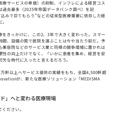
医療サービスの単価）の抑制、インフレによる経営コス
過去最多（2025年帝国データバンク調べ）を記
び込みで診てもらう”などの従来型医療需要に依存した経
だ。
療をきっかけに、この2、3年で大きく変わった。スマー
時間、設備の質で医院を選ぶことは今や当たり前だ。予
も美容院などのサービス業と同様の競争環境に置かれは
便性の向上だけでなく、「いかに患者を集め、経営を安
可欠な時代に入ったと言えるだろう。
万軒以上へサービス提供の実績をもち、全国4,500軒超
ovationが、新たな医療ソリューション「MEDISMA
。
ード」へと変わる医療現場
てください。