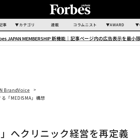
記事
カテゴリ
連載
コラムニスト
AWARD
rbes JAPAN MEMBERSHIP 新機能｜
記事ページ内の広告表示を最小
N BrandVoice
「MEDISMA」構想
略」へクリニック経営を再定義