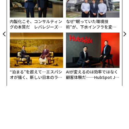
ア
の
た
内製化こそ、コンサルティン
なぜ“眠っていた環境技
グの本質だ レバレジーズが
術”が、下水インフラを変え
実践する、次世代ファームの
たのか──産総研×月島JFE
全貌
アクアソリューションの10年
翻訳・編集＝遠藤宗生
“泊まる”を超えて─エスパシ
AIが変えるのは効率ではなく
オが描く、新しい日本のラグ
顧客体験だ──HubSpot Ja
ジュアリー（中編）
panが語る「Grow Better」
2026年9月号発売中
な組織のつくり方
最新号の購入はこちらから
メンバーシップに登録する