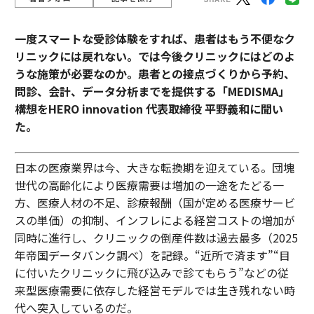
一度スマートな受診体験をすれば、患者はもう不便なク
リニックには戻れない。では今後クリニックにはどのよ
うな施策が必要なのか。患者との接点づくりから予約、
問診、会計、データ分析までを提供する「MEDISMA」
構想をHERO innovation 代表取締役 平野義和に聞い
た。
日本の医療業界は今、大きな転換期を迎えている。団塊
世代の高齢化により医療需要は増加の一途をたどる一
方、医療人材の不足、診療報酬（国が定める医療サービ
スの単価）の抑制、インフレによる経営コストの増加が
同時に進行し、クリニックの倒産件数は過去最多（2025
年帝国データバンク調べ）を記録。“近所で済ます”“目
に付いたクリニックに飛び込みで診てもらう”などの従
来型医療需要に依存した経営モデルでは生き残れない時
代へ突入しているのだ。