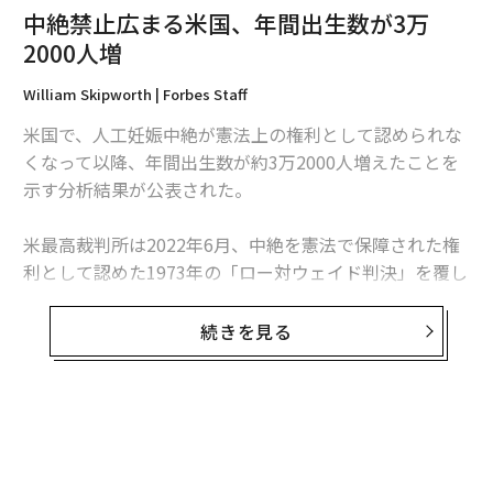
中絶禁止広まる米国、年間出生数が3万
2000人増
William Skipworth | Forbes Staff
米国で、人工妊娠中絶が憲法上の権利として認められな
くなって以降、年間出生数が約3万2000人増えたことを
示す分析結果が公表された。
米最高裁判所は2022年6月、中絶を憲法で保障された権
利として認めた1973年の「ロー対ウェイド判決」を覆し
た。これを受け、多くの州で中絶が非合法化された。
続きを見る
米ジョージア工科大学、米ミドルベリー大学、ドイツの
労働経済研究所（IZA）の研究チームは、2023年1～6月
のデータを分析した報告書を発表。それによると、中絶
が禁止された州では、中絶が引き続き合法な州と比較
し、出生数が平均2.3％増加していた。（ただし、テキサ
ス州はロー対ウェイド判決が覆される前に中絶を事実上