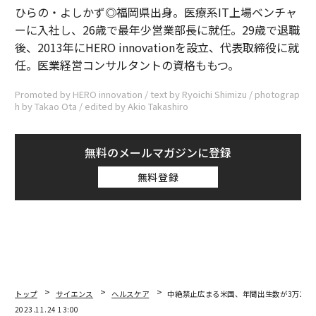
ひらの・よしかず◎福岡県出身。医療系IT上場ベンチャ
ーに入社し、26歳で最年少営業部長に就任。29歳で退職
後、2013年にHERO innovationを設立、代表取締役に就
任。医業経営コンサルタントの資格ももつ。
Promoted by HERO innovation / text by Ryoichi Shimizu / photograp
h by Takao Ota / edited by Akio Takashiro
無料のメールマガジンに登録
無料登録
トップ
サイエンス
ヘルスケア
中絶禁止広まる米国、年間出生数が3万200
2023.11.24 13:00