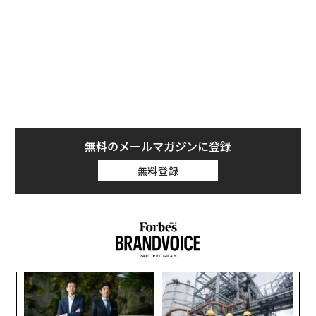
禁止していたため、今回の分析では除外された）
無料のメールマガジンに登録
無料登録
“
シ
グ