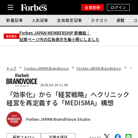
会員登録
ログイン
新着記事
人気記事
会員限定記事
カテゴリ
連載
コ
Forbes JAPAN MEMBERSHIP 新機能｜
NEWS
記事ページ内の広告表示を最小限にしました
トップ
Forbes JAPAN BrandVoice
Forbes JAPAN BrandVoice
「効
2026.04.24 11:00
「効率化」から「経営戦略」へクリニック
経営を再定義する「MEDISMA」構想
Forbes JAPAN BrandVoice Studio
著者フォロー
記事を保存