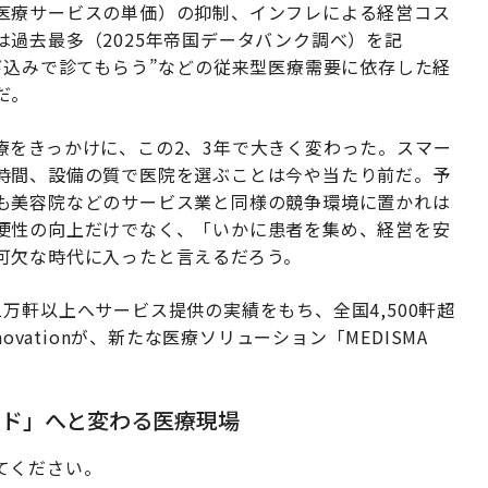
医療サービスの単価）の抑制、インフレによる経営コス
過去最多（2025年帝国データバンク調べ）を記
び込みで診てもらう”などの従来型医療需要に依存した経
だ。
療をきっかけに、この2、3年で大きく変わった。スマー
時間、設備の質で医院を選ぶことは今や当たり前だ。予
も美容院などのサービス業と同様の競争環境に置かれは
便性の向上だけでなく、「いかに患者を集め、経営を安
可欠な時代に入ったと言えるだろう。
万軒以上へサービス提供の実績をもち、全国4,500軒超
ovationが、新たな医療ソリューション「MEDISMA
。
ード」へと変わる医療現場
てください。