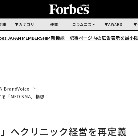
記事
カテゴリ
連載
コラムニスト
AWARD
rbes JAPAN MEMBERSHIP 新機能｜
記事ページ内の広告表示を最小
N BrandVoice
「MEDISMA」構想
略」へクリニック経営を再定義