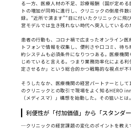
る一方、医療人材の不足、診療報酬（国が定める
トの増加が同時に進行し、クリニックの倒産件数は
録。“近所で済ます”“目に付いたクリニックに飛
営モデルでは生き残れない時代へ突入しているの
患者の行動も、コロナ禍で広まったオンライン医
トフォンで情報を収集し、便利さや口コミ、待ち
約システムも必須条件になりつつある。医療機関
じめていると言える。つまり業務効率化による利
定させるか」という総合的かつ戦略的な視点が不
そうしたなか、医療機関の経営パートナーとして1
のクリニックとの取引で現場をよく知るHERO inn
（メディスマ）」構想を始動した。その狙いとは
利便性が「付加価値」から「スタンダ
─クリニックの経営課題の変化のポイントを教え