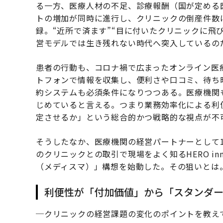
る一方、医療人材の不足、診療報酬（国が定める
トの増加が同時に進行し、クリニックの倒産件数は
録。“近所で済ます”“目に付いたクリニックに飛
営モデルでは生き残れない時代へ突入しているの
患者の行動も、コロナ禍で広まったオンライン医
トフォンで情報を収集し、便利さや口コミ、待ち
約システムも必須条件になりつつある。医療機関
じめていると言える。つまり業務効率化による利
定させるか」という総合的かつ戦略的な視点が不
そうしたなか、医療機関の経営パートナーとして1
のクリニックとの取引で現場をよく知るHERO inn
（メディスマ）」構想を始動した。その狙いとは
利便性が「付加価値」から「スタンダ
─クリニックの経営課題の変化のポイントを教え