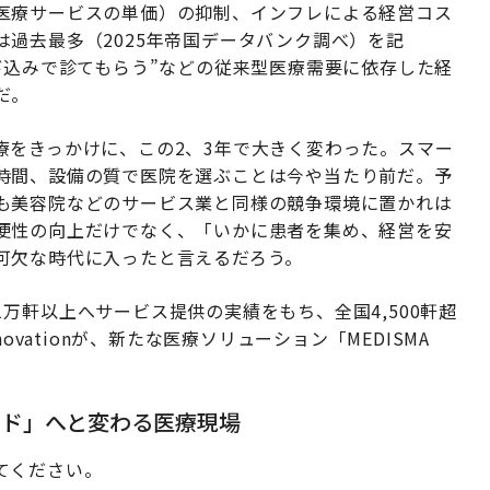
医療サービスの単価）の抑制、インフレによる経営コス
過去最多（2025年帝国データバンク調べ）を記
び込みで診てもらう”などの従来型医療需要に依存した経
だ。
療をきっかけに、この2、3年で大きく変わった。スマー
時間、設備の質で医院を選ぶことは今や当たり前だ。予
も美容院などのサービス業と同様の競争環境に置かれは
便性の向上だけでなく、「いかに患者を集め、経営を安
可欠な時代に入ったと言えるだろう。
万軒以上へサービス提供の実績をもち、全国4,500軒超
ovationが、新たな医療ソリューション「MEDISMA
。
ード」へと変わる医療現場
てください。