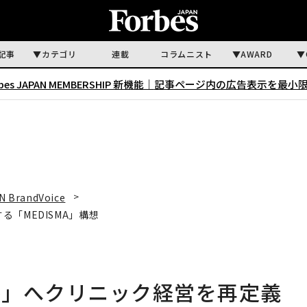
記事
カテゴリ
連載
コラムニスト
AWARD
rbes JAPAN MEMBERSHIP 新機能｜
記事ページ内の広告表示を最小
N BrandVoice
「MEDISMA」構想
略」へクリニック経営を再定義